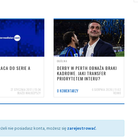
OGÓLNA
ACA DO SERIE A
DERBY W PERTH OBNAŻA BRAKI
KADROWE. JAKI TRANSFER
PRIORYTETEM INTERU?
27 STYCZNIA 2017 | 15:34
6 SIERPNIA 2026 | 11:02
0 KOMENTARZY
BŁAŻEJ MAŁOLEPSZY
KEJMO
żeli nie posiadasz konta, możesz się
zarejestrować
.