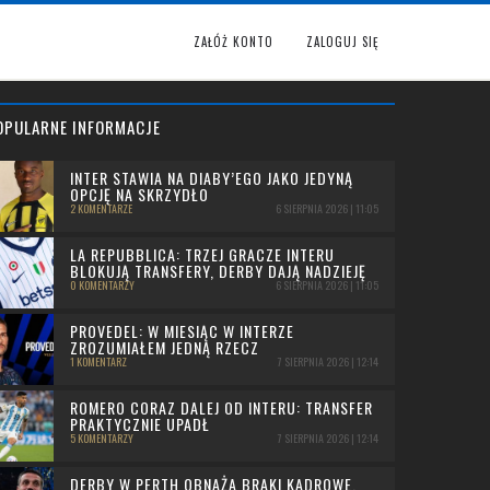
ZAŁÓŻ KONTO
ZALOGUJ SIĘ
OPULARNE INFORMACJE
INTER STAWIA NA DIABY’EGO JAKO JEDYNĄ
OPCJĘ NA SKRZYDŁO
2 KOMENTARZE
6 SIERPNIA 2026 | 11:05
LA REPUBBLICA: TRZEJ GRACZE INTERU
BLOKUJĄ TRANSFERY, DERBY DAJĄ NADZIEJĘ
0 KOMENTARZY
6 SIERPNIA 2026 | 11:05
PROVEDEL: W MIESIĄC W INTERZE
ZROZUMIAŁEM JEDNĄ RZECZ
1 KOMENTARZ
7 SIERPNIA 2026 | 12:14
ROMERO CORAZ DALEJ OD INTERU: TRANSFER
PRAKTYCZNIE UPADŁ
5 KOMENTARZY
7 SIERPNIA 2026 | 12:14
DERBY W PERTH OBNAŻA BRAKI KADROWE.