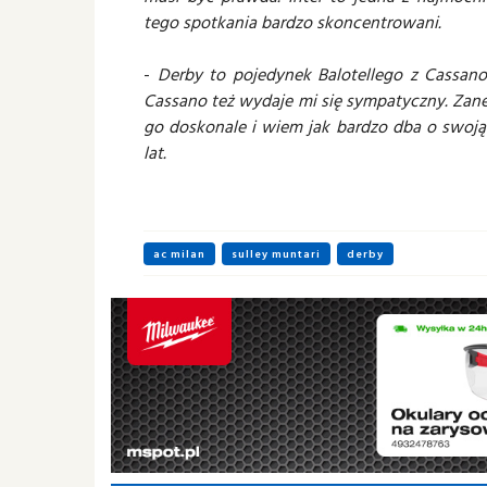
tego spotkania bardzo skoncentrowani.
-
Derby to pojedynek Balotellego z Cassano
Cassano też wydaje mi się sympatyczny. Zanet
go doskonale i wiem jak bardzo dba o swoją 
lat.
ac milan
sulley muntari
derby