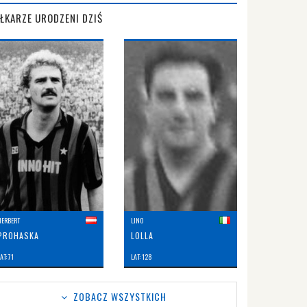
IŁKARZE URODZENI DZIŚ
HERBERT
LINO
PROHASKA
LOLLA
AT: 71
LAT: 128
ZOBACZ WSZYSTKICH