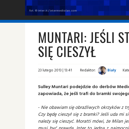
fot. © inter.it / intermediolan.com
MUNTARI: JEŚLI S
SIĘ CIESZYŁ
23 lutego 2013 | 13:41
Redaktor:
Biały
Kat
Sulley Muntari podejdzie do derbów Med
zapowiada, że jeśli trafi do bramki swoje
-
Nie obawiam się obraźliwych okrzyków z tr
Czy będę cieszył się z bramki? Jeśli uda mi s
należy się cieszyć. Moratti mówi, że Milan
musi być prawda. Inter to jedna z najmocn