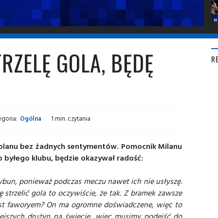
TRZELĘ GOLA, BĘDĘ
R
egoria:
Ogólna
1 min. czytania
iolanu bez żadnych sentymentów. Pomocnik Milanu
go byłego klubu, będzie okazywał radość:
ybun, ponieważ podczas meczu nawet ich nie usłyszę.
ię strzelić gola to oczywiście, że tak. Z bramek zawsze
 jest faworyem? On ma ogromne doświadczene, więc to
iejszych drużyn na świecie, więc musimy podejść do