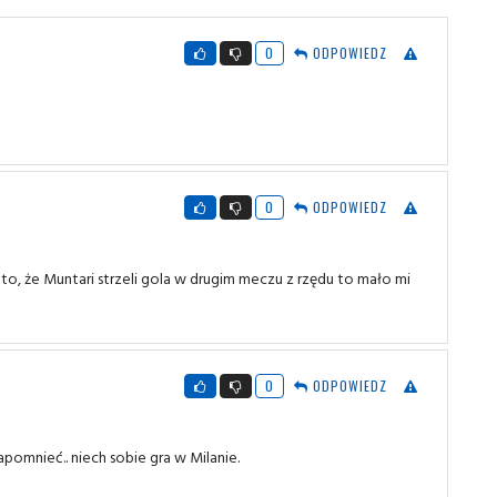
0
ODPOWIEDZ
0
ODPOWIEDZ
 to, że Muntari strzeli gola w drugim meczu z rzędu to mało mi
0
ODPOWIEDZ
apomnieć.. niech sobie gra w Milanie.