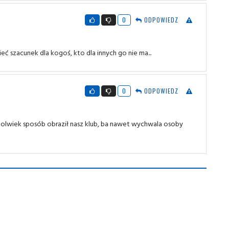
0
ODPOWIEDZ
ć szacunek dla kogoś, kto dla innych go nie ma...
0
ODPOWIEDZ
ikolwiek sposób obraził nasz klub, ba nawet wychwala osoby