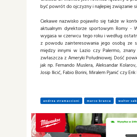
być powrót do ojczyzny i najlepiej związanie si
Ciekawe nazwisko pojawiło się także w kon
aktualnym dyrektorze sportowym Romy - Wa
wygasa w czerwcu tego roku i według ostatni
z powodu zainteresowania jego osobą ze str
między innymi w Lazio czy Palermo, znany
zwłaszcza z Ameryki Południowej. Dość powie
jak np. Fernando Muslera, Aleksandar Kolarov,
Josip Ilicić, Fabio Borini, Miralem Pjanić czy Erik
andrea stramaccioni
marco branca
walter sab