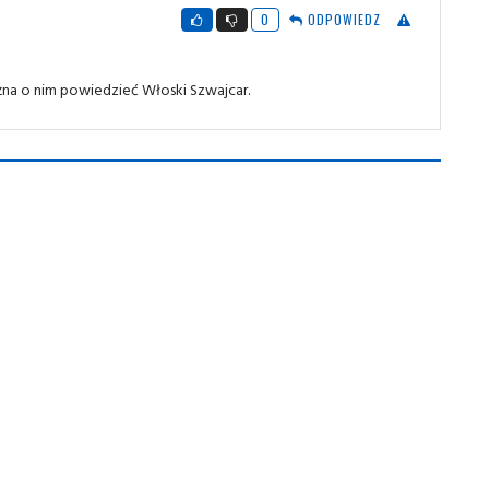
0
ODPOWIEDZ
żna o nim powiedzieć Włoski Szwajcar.