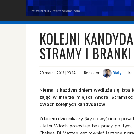
fot. © inter.it / intermediolan.com
KOLEJNI KANDYDA
STRAMY I BRANKI
20 marca 2013 | 23:14
Redaktor:
Biały
Kat
Niemal z każdym dniem wydłuża się lista
zająć w Interze miejsca Andrei Stramac
dwóch kolejnych kandydatów.
Zdaniem dziennikarzy
Sky
do wyścigu o posad
- letni Włoch pozostaje bez pracy po tym, 
Chelsea. Di Matteo jest również łączony z pra