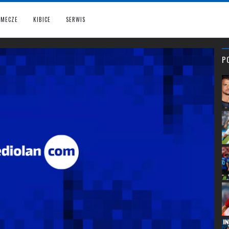
MECZE
KIBICE
SERWIS
P