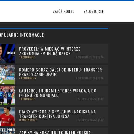
ZAŁÓŻ KONTO
ZALOGUJ SIĘ
OPULARNE INFORMACJE
PROVEDEL: W MIESIĄC W INTERZE
ZROZUMIAŁEM JEDNĄ RZECZ
1 KOMENTARZ
7 SIERPNIA 2026 | 12:14
ROMERO CORAZ DALEJ OD INTERU: TRANSFER
PRAKTYCZNIE UPADŁ
7 KOMENTARZY
7 SIERPNIA 2026 | 12:14
LAUTARO, THURAM I STONES WRACAJĄ DO
INTERU PO MUNDIALU
1 KOMENTARZ
7 SIERPNIA 2026 | 11:12
DIABY WYPADA Z GRY. CHIVU NACISKA NA
TRANSFER CURTISA JONESA
0 KOMENTARZY
7 SIERPNIA 2026 | 11:12
ZAPISY NA KOSZULKI FC INTER POLSKA -