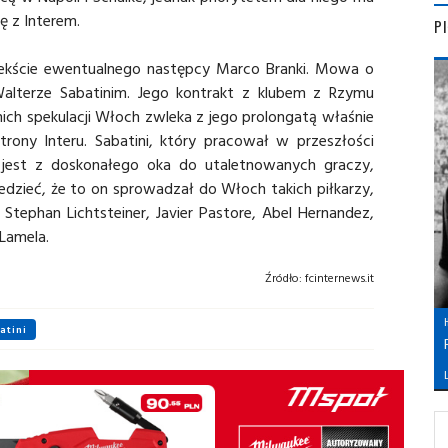
ę z Interem.
P
tekście ewentualnego następcy Marco Branki. Mowa o
lterze Sabatinim. Jego kontrakt z klubem z Rzymu
ch spekulacji Włoch zwleka z jego prolongatą właśnie
ony Interu. Sabatini, który pracował w przeszłości
 jest z doskonałego oka do utaletnowanych graczy,
dzieć, że to on sprowadzał do Włoch takich piłkarzy,
 Stephan Lichtsteiner, Javier Pastore, Abel Hernandez,
 Lamela.
Źródło:
fcinternews.it
atini
L