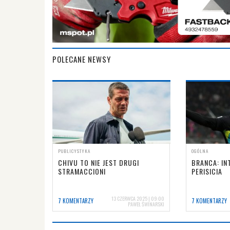
POLECANE NEWSY
PUBLICYSTYKA
OGÓLNA
CHIVU TO NIE JEST DRUGI
BRANCA: IN
STRAMACCIONI
PERISICIA
13 CZERWCA 2025 | 09:00
7 KOMENTARZY
7 KOMENTARZY
PAWEŁ ŚWINARSKI