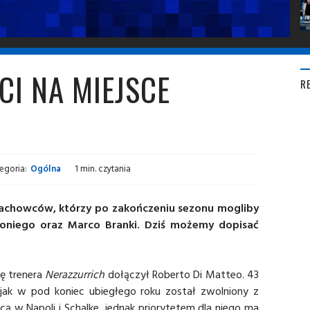
CI NA MIEJSCE
R
egoria:
Ogólna
1 min. czytania
 fachowców, którzy po zakończeniu sezonu mogliby
cioniego oraz Marco Branki. Dziś możemy dopisać
ę trenera
Nerazzurrich
dołączył Roberto Di Matteo. 43
jak w pod koniec ubiegłego roku został zwolniony z
cą w Napoli i Schalke, jednak priorytetem dla niego ma