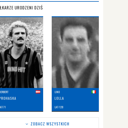
IŁKARZE URODZENI DZIŚ
HERBERT
LINO
PROHASKA
LOLLA
AT: 71
LAT: 128
ZOBACZ WSZYSTKICH