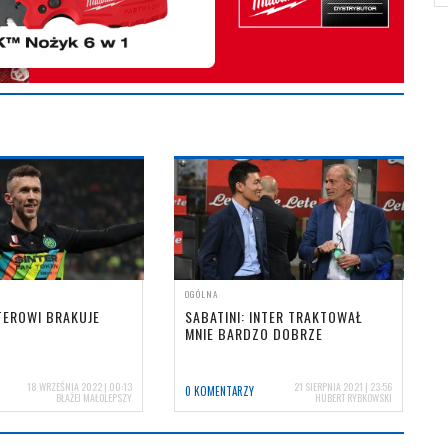
OGÓLNA
TEROWI BRAKUJE
SABATINI: INTER TRAKTOWAŁ
MNIE BARDZO DOBRZE
18 WRZEŚNIA 2022 | 00:13
21 SIERPNIA 2021 | 23:56
0 KOMENTARZY
BŁAŻEJ MAŁOLEPSZY
HUBERT RYBKOWSKI