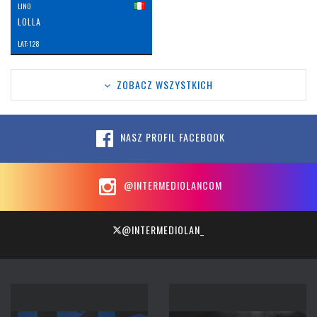
LINO
LOLLA
LAT: 128
ZOBACZ WSZYSTKICH
NASZ PROFIL FACEBOOK
@INTERMEDIOLANCOM
@INTERMEDIOLAN_