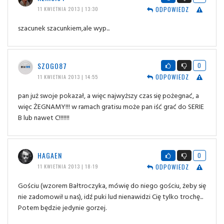
ODPOWIEDZ
11 KWIETNIA 2013 | 13:30
szacunek szacunkiem,ale wyp...
SZOGO87
0
ODPOWIEDZ
11 KWIETNIA 2013 | 14:55
pan już swoje pokazał, a więc najwyższy czas się pożegnać, a
więc ŻEGNAMY!!! w ramach gratisu może pan iść grać do SERIE
B lub nawet C!!!!!!!
HAGAEN
0
ODPOWIEDZ
11 KWIETNIA 2013 | 18:19
Gościu (wzorem Bałtroczyka, mówię do niego gościu, żeby się
nie zadomowił u nas), idź puki lud nienawidzi Cię tylko trochę...
Potem będzie jedynie gorzej.