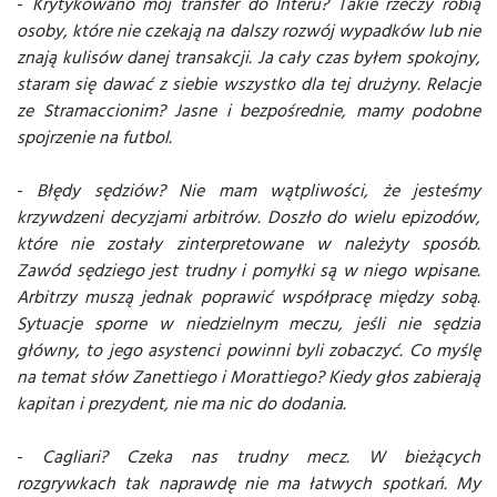
-
Krytykowano mój transfer do Interu? Takie rzeczy robią
osoby, które nie czekają na dalszy rozwój wypadków lub nie
znają kulisów danej transakcji. Ja cały czas byłem spokojny,
staram się dawać z siebie wszystko dla tej drużyny. Relacje
ze Stramaccionim? Jasne i bezpośrednie, mamy podobne
spojrzenie na futbol.
-
Błędy sędziów? Nie mam wątpliwości, że jesteśmy
krzywdzeni decyzjami arbitrów. Doszło do wielu epizodów,
które nie zostały zinterpretowane w należyty sposób.
Zawód sędziego jest trudny i pomyłki są w niego wpisane.
Arbitrzy muszą jednak poprawić współpracę między sobą.
Sytuacje sporne w niedzielnym meczu, jeśli nie sędzia
główny, to jego asystenci powinni byli zobaczyć. Co myślę
na temat słów Zanettiego i Morattiego? Kiedy głos zabierają
kapitan i prezydent, nie ma nic do dodania.
-
Cagliari? Czeka nas trudny mecz. W bieżących
rozgrywkach tak naprawdę nie ma łatwych spotkań. My