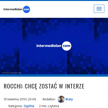
Toggle
navigat
fot. © inter.it / intermediolan.com
ROCCHI: CHCĘ ZOSTAĆ W INTERZE
10 kwietnia 2013 | 20:06
Redaktor:
Biały
Kategoria:
Ogólna
2 min. czytania