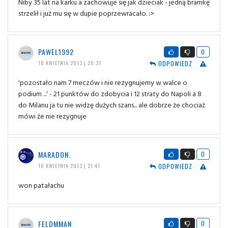
Niby 35 lat na karku a zachowuje się jak dzieciak - jedną bramkę
strzelił i już mu się w dupie poprzewracało. :>
PAWEL1992
0
ODPOWIEDZ
10 KWIETNIA 2013 | 20:31
'pozostało nam 7 meczów i nie rezygnujemy w walce o
podium ...' - 21 punktów do zdobycia i 12 straty do Napoli a 8
do Milanu ja tu nie widzę dużych szans... ale dobrze że chociaż
mówi że nie rezygnuje
MARADON.
0
ODPOWIEDZ
10 KWIETNIA 2013 | 21:41
won patałachu
FELDMMAN
0