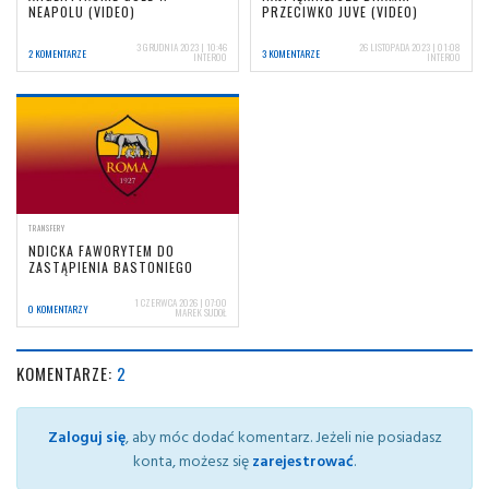
NEAPOLU (VIDEO)
PRZECIWKO JUVE (VIDEO)
3 GRUDNIA 2023 | 10:46
26 LISTOPADA 2023 | 01:08
2 KOMENTARZE
3 KOMENTARZE
INTER00
INTER00
TRANSFERY
NDICKA FAWORYTEM DO
ZASTĄPIENIA BASTONIEGO
1 CZERWCA 2026 | 07:00
0 KOMENTARZY
MAREK SUDOŁ
KOMENTARZE:
2
Zaloguj się
, aby móc dodać komentarz. Jeżeli nie posiadasz
konta, możesz się
zarejestrować
.