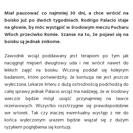
Miał pauzować co najmniej 30 dni, a chce wrócić na
boisko już po dwóch tygodniach. Rodrigo Palacio staje
na głowie, by móc wystąpić w środowym meczu Pucharu
Włoch przeciwko Romie. Szanse na to, że pojawi się na
boisku są jednak znikome.
Zawodnik wciąż poddawany jest terapiom po tym jak
naciągnął mięsień dwugłowy uda i nie wrócił nawet do
lekkich zajęć na boisku. Wczoraj poddał się kolejnym
badaniom, które potwierdziły, że kontuzja nie jest jeszcze
wyleczona. Lekarze Interu z dużą ostrożnością podchodzą do
całej sprawy jednak Palacio wciąż ma nadzieję, że w środowy
wieczór będzie mógł usiąść przynajmniej na ławce
rezerwowych. Wszystko rozstrzygnie się prawdopodobnie
we wtorek. Tak czy inaczej ewentualny występ z nie do
końca wyleczonym urazem będzie wiązał się z dużym
ryzykiem pogłębienia się kontuzji.