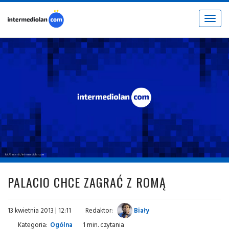
Toggle
navigat
fot. © inter.it / intermediolan.com
PALACIO CHCE ZAGRAĆ Z ROMĄ
13 kwietnia 2013 | 12:11
Redaktor:
Biały
Kategoria:
Ogólna
1 min. czytania