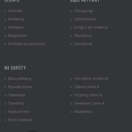
» Kontakt
» Zaloguj się
» Redakcja
» Załóż konto
» Reklama
» Dołącz do redakcji
» Regulamin
» Shoutbox
» Polityka prywatności
» Facebook
NA SKRÓTY
» Baza piłkarzy
» Ten dzień w historii
» Rywale Interu
» Tabela Serie A
» Terminarz
» Strzelcy Serie A
» Transfery
» Terminarz Serie A
» Kadra Interu
» Akademia
» Piotr Zieliński