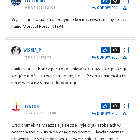
BAXTER007
0
ODPOWIEDZ
19 MAJA 2013 | 23:28
Wyniki i gra świadczą o jednym: o konieczności zmiany trenera
Panie Moratti! Forza INTER!!
WISNIA_PL
0
ODPOWIEDZ
19 MAJA 2013 | 23:39
Panie Moratti kończ pan to pośmiewisko i dawaj kogoś kogo
wogóle można nazwać trenerem, bo ta Rzymska miernota to
mniej warta niż szmata do podłogi !!
DRAKON
0
ODPOWIEDZ
20 MAJA 2013 | 01:36
Grad bramek na Meazza a ja siedze i ryje o jakis robalach w
ochronie roslin, kurwa do czego to doszlo... Chociaz patrzac
po wyniku to sie chyba nawet ciesze ze nie ogladalem ^^