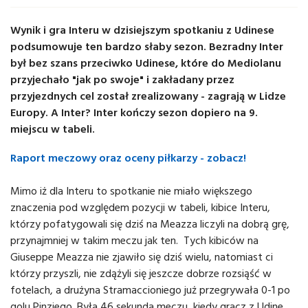
Wynik i gra Interu w dzisiejszym spotkaniu z Udinese
podsumowuje ten bardzo słaby sezon. Bezradny Inter
był bez szans przeciwko Udinese, które do Mediolanu
przyjechało "jak po swoje" i zakładany przez
przyjezdnych cel został zrealizowany - zagrają w Lidze
Europy. A Inter? Inter kończy sezon dopiero na 9.
miejscu w tabeli.
Raport meczowy oraz oceny piłkarzy - zobacz!
Mimo iż dla Interu to spotkanie nie miało większego
znaczenia pod względem pozycji w tabeli, kibice Interu,
którzy pofatygowali się dziś na Meazza liczyli na dobrą grę,
przynajmniej w takim meczu jak ten. Tych kibiców na
Giuseppe Meazza nie zjawiło się dziś wielu, natomiast ci
którzy przyszli, nie zdążyli się jeszcze dobrze rozsiąść w
fotelach, a drużyna Stramaccioniego już przegrywała 0-1 po
golu Pinziego. Była 46 sekunda meczu, kiedy gracz z Udine