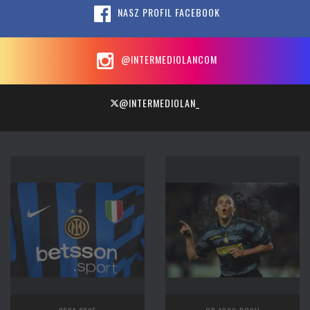
NASZ PROFIL FACEBOOK
@INTERMEDIOLANCOM
@INTERMEDIOLAN_