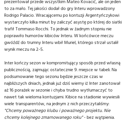
prezentował przede wszystkim Mateo Kovacić, ale on jeden
to za mało. Tej jakości dodał do gry Interu wprowadzony
Rodrigo Palacio. Wracającemu po kontuzji Argentyńczykowi
wystarczyło kilka minut by zaliczyć asystę po której do siatki
trafił Tommaso Rocchi. To jednak w żadnym stopniu nie
poprawiło humorów kibiców Interu. W końcówce meczu
gwóźdź do trumny Interu wbił Muriel, którego strzał ustalił
wynik meczu na 2-5.
Inter kończy sezon w kompromitujący sposób przed własną
publicznością, zajmując ostatecznie 9. miejsce w tabeli. Na
podsumowanie tego sezonu będzie jeszcze czas w
najbliższych dniach, jednak już dziś wiemy iż Inter zanotował
aż 16 porażek w sezonie i chyba trudno wytłumaczyć to
nawet tak wieloma kontuzjami. Kibice na stadionie wywiesili
wiele transparentów, na jednym z nich przeczytaliśmy:
"Chcemy poważnego klubu i poważnego projektu. Nie
chcemy kolejnego zmarnowanego roku"
- bez wątpienia.