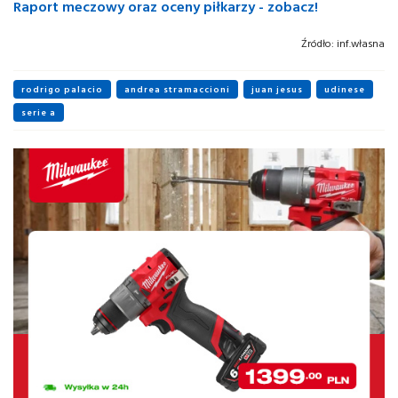
Raport meczowy oraz oceny piłkarzy - zobacz!
Źródło:
inf.własna
rodrigo palacio
andrea stramaccioni
juan jesus
udinese
serie a