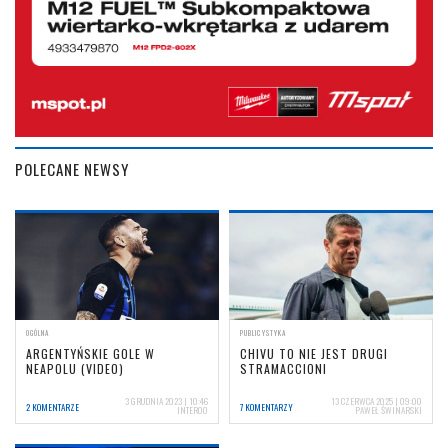
POLECANE NEWSY
OGÓLNA
PUBLICYSTYKA
ARGENTYŃSKIE GOLE W
CHIVU TO NIE JEST DRUGI
NEAPOLU (VIDEO)
STRAMACCIONI
3 GRUDNIA 2023 | 10:46
13 CZERWCA 2025 | 09:00
2 KOMENTARZE
7 KOMENTARZY
INTER00
PAWEŁ ŚWINARSKI