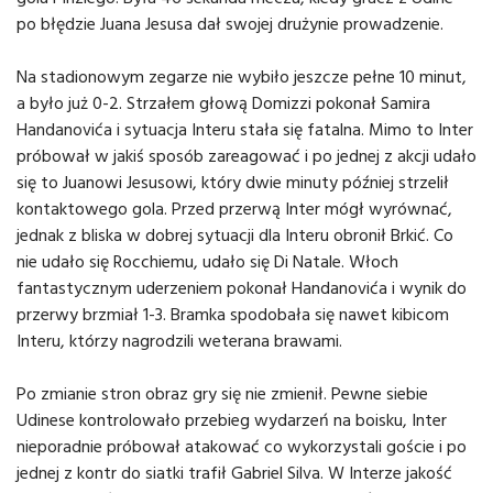
po błędzie Juana Jesusa dał swojej drużynie prowadzenie.
Na stadionowym zegarze nie wybiło jeszcze pełne 10 minut,
a było już 0-2. Strzałem głową Domizzi pokonał Samira
Handanovića i sytuacja Interu stała się fatalna. Mimo to Inter
próbował w jakiś sposób zareagować i po jednej z akcji udało
się to Juanowi Jesusowi, który dwie minuty później strzelił
kontaktowego gola. Przed przerwą Inter mógł wyrównać,
jednak z bliska w dobrej sytuacji dla Interu obronił Brkić. Co
nie udało się Rocchiemu, udało się Di Natale. Włoch
fantastycznym uderzeniem pokonał Handanovića i wynik do
przerwy brzmiał 1-3. Bramka spodobała się nawet kibicom
Interu, którzy nagrodzili weterana brawami.
Po zmianie stron obraz gry się nie zmienił. Pewne siebie
Udinese kontrolowało przebieg wydarzeń na boisku, Inter
nieporadnie próbował atakować co wykorzystali goście i po
jednej z kontr do siatki trafił Gabriel Silva. W Interze jakość