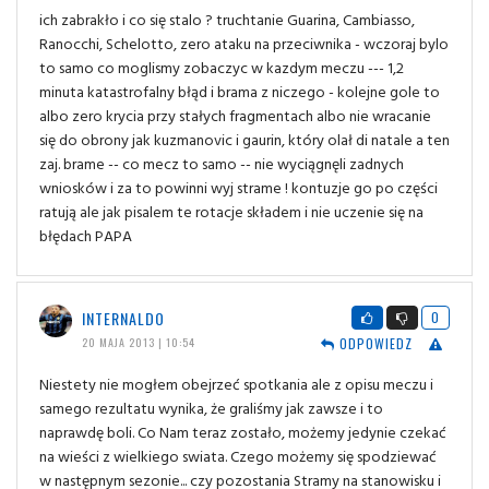
ich zabrakło i co się stalo ? truchtanie Guarina, Cambiasso,
Ranocchi, Schelotto, zero ataku na przeciwnika - wczoraj bylo
to samo co moglismy zobaczyc w kazdym meczu --- 1,2
minuta katastrofalny błąd i brama z niczego - kolejne gole to
albo zero krycia przy stałych fragmentach albo nie wracanie
się do obrony jak kuzmanovic i gaurin, który olał di natale a ten
zaj. brame -- co mecz to samo -- nie wyciągnęli zadnych
wniosków i za to powinni wyj strame ! kontuzje go po części
ratują ale jak pisalem te rotacje składem i nie uczenie się na
błędach PAPA
INTERNALDO
0
ODPOWIEDZ
20 MAJA 2013 | 10:54
Niestety nie mogłem obejrzeć spotkania ale z opisu meczu i
samego rezultatu wynika, że graliśmy jak zawsze i to
naprawdę boli. Co Nam teraz zostało, możemy jedynie czekać
na wieści z wielkiego swiata. Czego możemy się spodziewać
w następnym sezonie... czy pozostania Stramy na stanowisku i