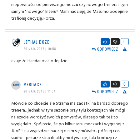
niepewności od pierwszego meczu czy nowego trenera i tym
samym "nowego" Interu? Mam nadzieję, że Massimo podejmie
trafioną decyzję. Forza.
LETHAL DOZE
0
ODPOWIEDZ
20 MAJA 2013 | 10:58
czuje że Handanović odejdzie
MERDACZ
0
ODPOWIEDZ
20 MAJA 2013 | 11:04
Mówcie co chcecie ale Strama ma zadatki na bardzo dobrego
trenera... jednak w tym sezonie przy tylu kontuzjach nie mógł
należycie wdrożyć swoich pomysłów, dlatego tak też to
wyglądało... Spójrzcie, że po kilkunastu meczach i wygranej z
JUVE!!! na wyjeździe inaczej o nim się mówiło... później coś
siadło - piłkarze stracili jakby motywacje, fala kontuzji i z