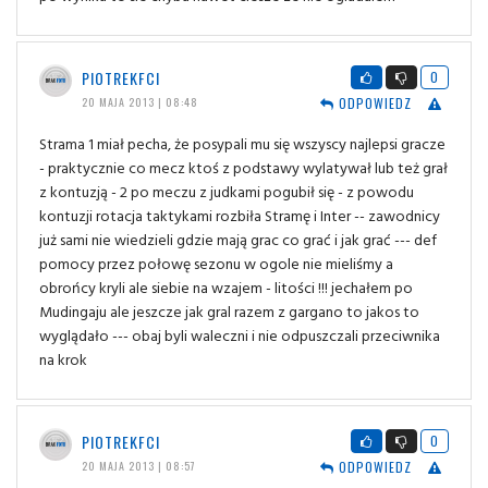
PIOTREKFCI
0
ODPOWIEDZ
20 MAJA 2013 | 08:48
Strama 1 miał pecha, że posypali mu się wszyscy najlepsi gracze
- praktycznie co mecz ktoś z podstawy wylatywał lub też grał
z kontuzją - 2 po meczu z judkami pogubił się - z powodu
kontuzji rotacja taktykami rozbiła Stramę i Inter -- zawodnicy
już sami nie wiedzieli gdzie mają grac co grać i jak grać --- def
pomocy przez połowę sezonu w ogole nie mieliśmy a
obrońcy kryli ale siebie na wzajem - litości !!! jechałem po
Mudingaju ale jeszcze jak gral razem z gargano to jakos to
wyglądało --- obaj byli waleczni i nie odpuszczali przeciwnika
na krok
PIOTREKFCI
0
ODPOWIEDZ
20 MAJA 2013 | 08:57