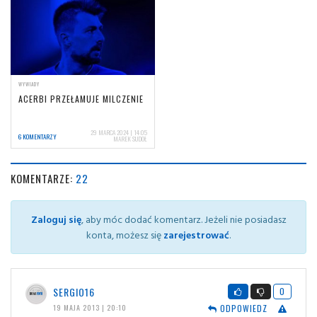
WYWIADY
ACERBI PRZEŁAMUJE MILCZENIE
29 MARCA 2024 | 14:05
6 KOMENTARZY
MAREK SUDOŁ
KOMENTARZE:
22
Zaloguj się
, aby móc dodać komentarz. Jeżeli nie posiadasz
konta, możesz się
zarejestrować
.
SERGIO16
0
ODPOWIEDZ
19 MAJA 2013 | 20:10