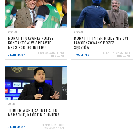
WYWIADY
WYWIADY
MORATTI UJAWNIA KULISY
MORATTI: INTER NIGDY NIE BYŁ
KONTAKTÓW W SPRAWIE
FAWORYZOWANY PRZEZ
MESSIEGO DO INTERU
SĘDZIÓW
10 CZERWCA 2026 | 17:50
30 KWIETNIA 2026 | 17:11
0 KOMENTARZY
1 KOMENTARZ
NERIOCORSI
NERIOCORSI
OGÓLNA
THOHIR WSPIERA INTER: TO
MARZENIE, KTÓRE NIE UMIERA
31 MAJA 2025 | 18:23
0 KOMENTARZY
PAWEŁ ŚWINARSKI