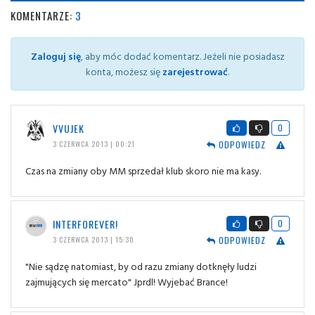
KOMENTARZE:
3
Zaloguj się
, aby móc dodać komentarz. Jeżeli nie posiadasz
konta, możesz się
zarejestrować
.
VVUJEK
0
ODPOWIEDZ
3 CZERWCA 2013 | 00:21
Czas na zmiany oby MM sprzedał klub skoro nie ma kasy.
INTERFOREVER!
0
ODPOWIEDZ
3 CZERWCA 2013 | 15:30
"Nie sądzę natomiast, by od razu zmiany dotknęły ludzi
zajmujących się mercato" Jprdl! Wyjebać Brance!