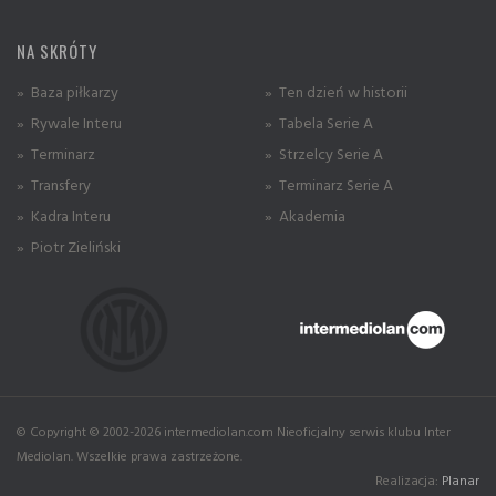
NA SKRÓTY
» Baza piłkarzy
» Ten dzień w historii
» Rywale Interu
» Tabela Serie A
» Terminarz
» Strzelcy Serie A
» Transfery
» Terminarz Serie A
» Kadra Interu
» Akademia
» Piotr Zieliński
© Copyright © 2002-2026 intermediolan.com Nieoficjalny serwis klubu Inter
Mediolan. Wszelkie prawa zastrzeżone.
Realizacja:
Planar