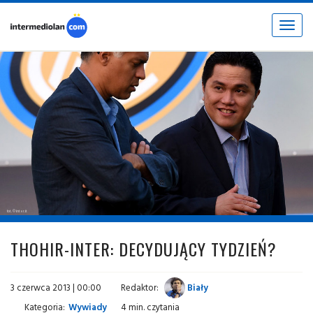
Toggle
navigat
fot. © inter.it
THOHIR-INTER: DECYDUJĄCY TYDZIEŃ?
3 czerwca 2013 | 00:00
Redaktor:
Biały
Kategoria:
Wywiady
4 min. czytania