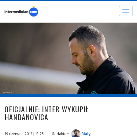
Toggle
navigat
fot. © inter.it
OFICJALNIE: INTER WYKUPIŁ
HANDANOVICA
19 czerwca 2013 | 13:25
Redaktor:
Biały