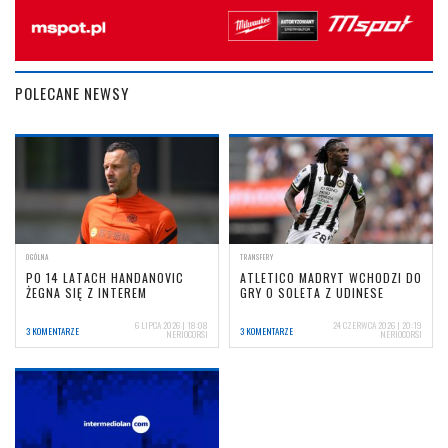
POLECANE NEWSY
OGÓLNA
TRANSFERY
PO 14 LATACH HANDANOVIC
ATLETICO MADRYT WCHODZI DO
ŻEGNA SIĘ Z INTEREM
GRY O SOLETA Z UDINESE
6 LIPCA 2026 | 18:08
24 CZERWCA 2026 | 20:19
3 KOMENTARZE
3 KOMENTARZE
NERIOCORSI
NERIOCORSI