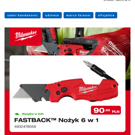
samir handanovic
udinese
marco faraoni
oficjalnie