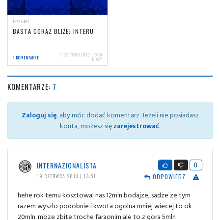
TRANSFERY
BASTA CORAZ BLIŻEJ INTERU
11 CZERWCA 2013 | 18:24
4 KOMENTARZE
BIAŁY
KOMENTARZE:
7
Zaloguj się
, aby móc dodać komentarz. Jeżeli nie posiadasz
konta, możesz się
zarejestrować
.
INTERNAZIONALISTA
0
ODPOWIEDZ
19 CZERWCA 2013 | 13:51
hehe rok temu kosztowal nas 12mln bodajze, sadze ze tym
razem wyszlo podobnie i kwota ogolna mniej wiecej to ok
20mln. moze zbite troche faraonim ale to z gora 5mln