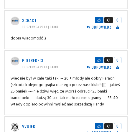
SCRACT
0
ODPOWIEDZ
19 CZERWCA 2013 | 14:08
dobra wiadomość :)
PIOTREKFCI
0
ODPOWIEDZ
19 CZERWCA 2013 | 14:09
wiec nie był w cale taki taki -- 20 + młody ale dobry Faraoni
(szkoda kolejnego grajka olanego przez nasz klub !!:[[[ = jakieś
25 baniek --- nie dziwi więc, że Moraś odrzucił 23 banki
barcelonki --- dadzą 30 to i tak mało na nim ugramy --- 35-40
wtedy dopiero powinni myśleć nad sprzedażą Handy
VVUJEK
0