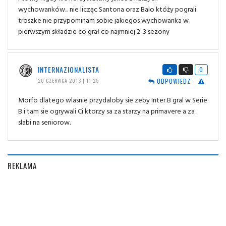
wychowanków... nie licząc Santona oraz Balo któży pograli
troszke nie przypominam sobie jakiegos wychowanka w
pierwszym składzie co grał co najmniej 2-3 sezony
INTERNAZIONALISTA
0
ODPOWIEDZ
20 CZERWCA 2013 | 11:25
Morfo dlatego wlasnie przydaloby sie zeby Inter B gral w Serie
B i tam sie ogrywali Ci ktorzy sa za starzy na primavere a za
slabi na seniorow.
REKLAMA