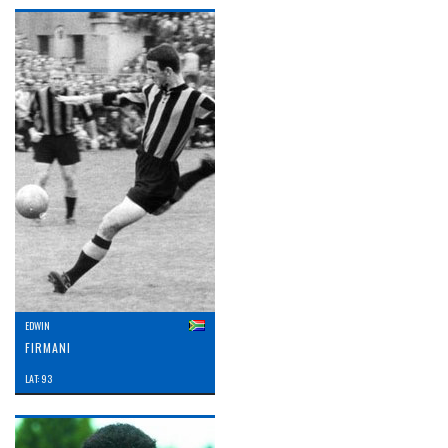
EDWIN
FIRMANI
LAT: 93