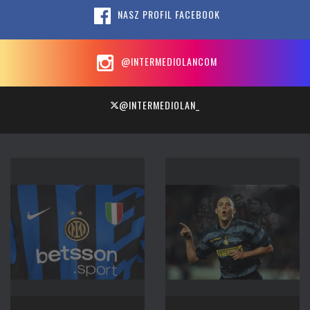
NASZ PROFIL FACEBOOK
@INTERMEDIOLANCOM
@INTERMEDIOLAN_