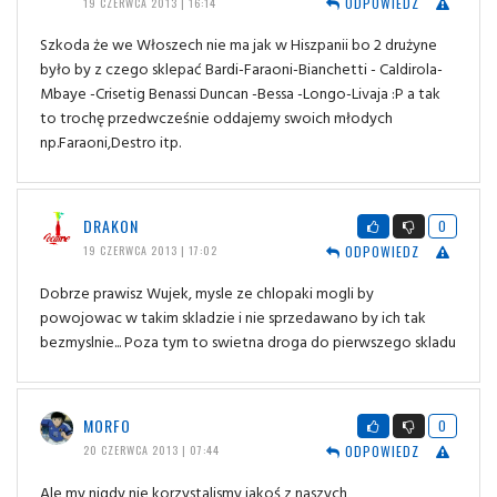
ODPOWIEDZ
19 CZERWCA 2013 | 16:14
Szkoda że we Włoszech nie ma jak w Hiszpanii bo 2 drużyne
było by z czego sklepać Bardi-Faraoni-Bianchetti - Caldirola-
Mbaye -Crisetig Benassi Duncan -Bessa -Longo-Livaja :P a tak
to trochę przedwcześnie oddajemy swoich młodych
np.Faraoni,Destro itp.
DRAKON
0
ODPOWIEDZ
19 CZERWCA 2013 | 17:02
Dobrze prawisz Wujek, mysle ze chlopaki mogli by
powojowac w takim skladzie i nie sprzedawano by ich tak
bezmyslnie... Poza tym to swietna droga do pierwszego skladu
MORFO
0
ODPOWIEDZ
20 CZERWCA 2013 | 07:44
Ale my nigdy nie korzystalismy jakoś z naszych