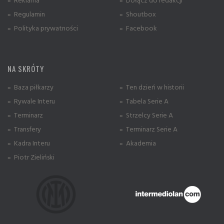
» Regulamin
» Shoutbox
» Polityka prywatności
» Facebook
NA SKRÓTY
» Baza piłkarzy
» Ten dzień w historii
» Rywale Interu
» Tabela Serie A
» Terminarz
» Strzelcy Serie A
» Transfery
» Terminarz Serie A
» Kadra Interu
» Akademia
» Piotr Zieliński