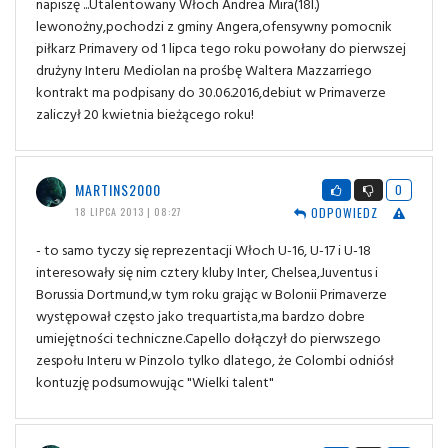
napiszę ...Utalentowany Włoch Andrea Mira(18l.)
lewonożny,pochodzi z gminy Angera,ofensywny pomocnik
piłkarz Primavery od 1 lipca tego roku powołany do pierwszej
drużyny Interu Mediolan na prośbę Waltera Mazzarriego
kontrakt ma podpisany do 30.06.2016,debiut w Primaverze
zaliczył 20 kwietnia bieżącego roku!
MARTINS2000
0
ODPOWIEDZ
18 LIPCA 2013 | 08:27
- to samo tyczy się reprezentacji Włoch U-16, U-17 i U-18
interesowały się nim cztery kluby Inter, Chelsea,Juventus i
Borussia Dortmund,w tym roku grając w Bolonii Primaverze
występował często jako trequartista,ma bardzo dobre
umiejętności techniczne.Capello dołączył do pierwszego
zespołu Interu w Pinzolo tylko dlatego, że Colombi odniósł
kontuzję podsumowując "Wielki talent"