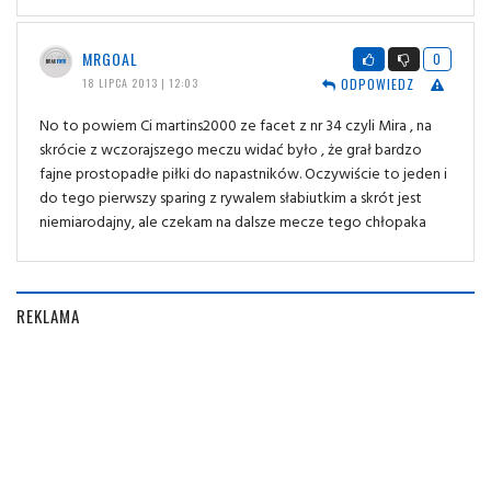
MRGOAL
0
ODPOWIEDZ
18 LIPCA 2013 | 12:03
No to powiem Ci martins2000 ze facet z nr 34 czyli Mira , na
skrócie z wczorajszego meczu widać było , że grał bardzo
fajne prostopadłe piłki do napastników. Oczywiście to jeden i
do tego pierwszy sparing z rywalem słabiutkim a skrót jest
niemiarodajny, ale czekam na dalsze mecze tego chłopaka
REKLAMA