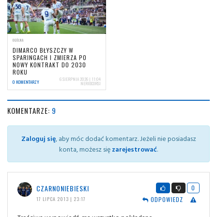
OGÓLNA
DIMARCO BŁYSZCZY W
SPARINGACH I ZMIERZA PO
NOWY KONTRAKT DO 2030
ROKU
6 SIERPNIA 2026 | 11:04
0 KOMENTARZY
NERIOCORSI
KOMENTARZE:
9
Zaloguj się
, aby móc dodać komentarz. Jeżeli nie posiadasz
konta, możesz się
zarejestrować
.
CZARNONIEBIESKI
0
ODPOWIEDZ
17 LIPCA 2013 | 23:17