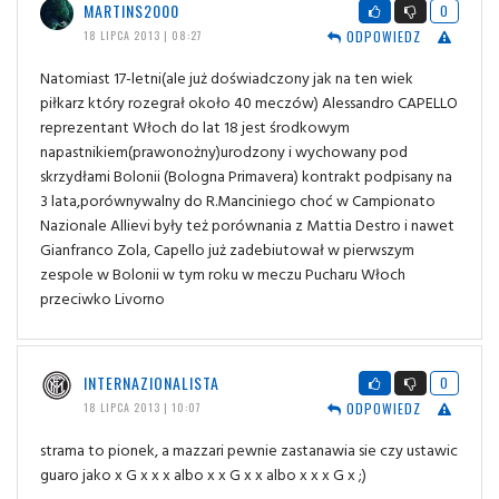
MARTINS2000
0
ODPOWIEDZ
18 LIPCA 2013 | 08:27
Natomiast 17-letni(ale już doświadczony jak na ten wiek
piłkarz który rozegrał około 40 meczów) Alessandro CAPELLO
reprezentant Włoch do lat 18 jest środkowym
napastnikiem(prawonożny)urodzony i wychowany pod
skrzydłami Bolonii (Bologna Primavera) kontrakt podpisany na
3 lata,porównywalny do R.Manciniego choć w Campionato
Nazionale Allievi były też porównania z Mattia Destro i nawet
Gianfranco Zola, Capello już zadebiutował w pierwszym
zespole w Bolonii w tym roku w meczu Pucharu Włoch
przeciwko Livorno
INTERNAZIONALISTA
0
ODPOWIEDZ
18 LIPCA 2013 | 10:07
strama to pionek, a mazzari pewnie zastanawia sie czy ustawic
guaro jako x G x x x albo x x G x x albo x x x G x ;)