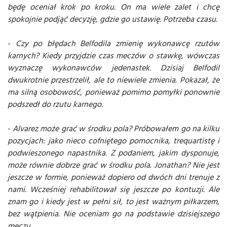
będę oceniał krok po kroku. On ma wiele zalet i chcę
spokojnie podjąć decyzję, gdzie go ustawię. Potrzeba czasu.
-
Czy po błędach Belfodila zmienię wykonawcę rzutów
karnych? Kiedy przyjdzie czas meczów o stawkę, wówczas
wyznaczę wykonawców jedenastek. Dzisiaj Belfodil
dwukrotnie przestrzelił, ale to niewiele zmienia. Pokazał, że
ma silną osobowość, ponieważ pomimo pomyłki ponownie
podszedł do rzutu karnego.
-
Alvarez może grać w środku pola? Próbowałem go na kilku
pozycjach: jako nieco cofniętego pomocnika, trequartistę i
podwieszonego napastnika. Z podaniem, jakim dysponuje,
może równie dobrze grać w środku pola. Jonathan? Nie jest
jeszcze w formie, ponieważ dopiero od dwóch dni trenuje z
nami. Wcześniej rehabilitował się jeszcze po kontuzji. Ale
znam go i kiedy jest w pełni sił, to jest ważnym piłkarzem,
bez wątpienia. Nie oceniam go na podstawie dzisiejszego
meczu.