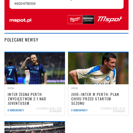
POLECANE NEWSY
OGÓLNA
OGÓLNA
INTER ŻEGNA PERTH
JUVE–INTER W PERTH: PLAN
ZWYCIĘSTWEM 2:1 NAD
CHIVU PRZED STARTEM
JUVENTUSEM
SEZONU
8 SIERPNIA 2026 | 17:30
7 SIERPNIA 2026 | 10:19
0 KOMENTARZY
0 KOMENTARZY
NERIOCORSI
NERIOCORSI