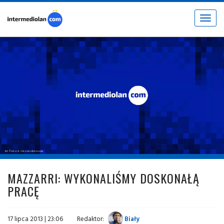
Toggle
navigat
fot. © inter.it / intermediolan.com
MAZZARRI: WYKONALIŚMY DOSKONAŁĄ
PRACĘ
17 lipca 2013 | 23:06
Redaktor:
Biały