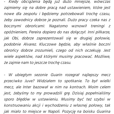
-
Kiedy obciążenia będą już dużo mniejsze, wówczas
zajmiemy się na dobre pracą nad ustawieniem, które jest
nowe dla zespołu i będziemy potrzebowali trochę czasu,
żeby zawodnicy dobrze je poznali. Dużo pracy czeka nas z
bocznymi obrońcami: Nagatomo wznowił treningi z
opóźnieniem, Pereira dopiero do nas dołączył. Inni piłkarze,
jak Obi, dobrze zaprezentowali się w drugiej połowie,
podobnie Alvarez. Kluczowe będzie, aby właśnie boczni
obrońcy dobrze zrozumieli, czego od nich oczekuję. Jest
wiele aspektów, nad którymi musimy pracować. Możliwe,
że zajmie nam to jeszcze trochę czasu.
-
W ubiegłym sezonie Guarin rozegrał najlepszy mecz
przeciwko Juve? Widziałem to spotkanie. To był wielki
mecz, ale Inter bazował w nim na kontrach. Moim celem
jest, żebyśmy to my prowadzili grę. Dzisiaj popełnialiśmy
sporo błędów w ustawieniu. Musimy być też szybsi w
konstruowaniu akcji i wychodzeniu z własnej połowy, tak
jak miało to miejsce w Napoli. Pozycję na boisku Guarina