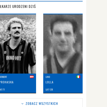
IŁKARZE URODZENI DZIŚ
HERBERT
LINO
PROHASKA
LOLLA
AT: 71
LAT: 128
ZOBACZ WSZYSTKICH