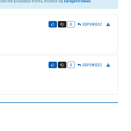
żeli nie posiadasz konta, możesz się
zarejestrować
.
0
ODPOWIEDZ
0
ODPOWIEDZ