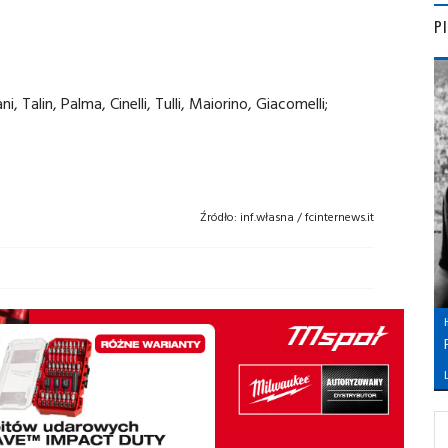
P
i, Talin, Palma, Cinelli, Tulli, Maiorino, Giacomelli;
Źródło:
inf.własna / fcinternews.it
L