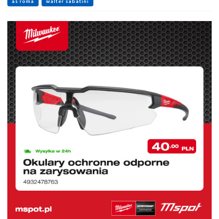
as roma
walter sabatini