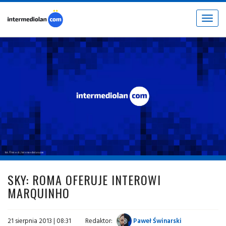
Toggle
navigat
fot. © inter.it / intermediolan.com
SKY: ROMA OFERUJE INTEROWI
MARQUINHO
21 sierpnia 2013 | 08:31
Redaktor:
Paweł Świnarski