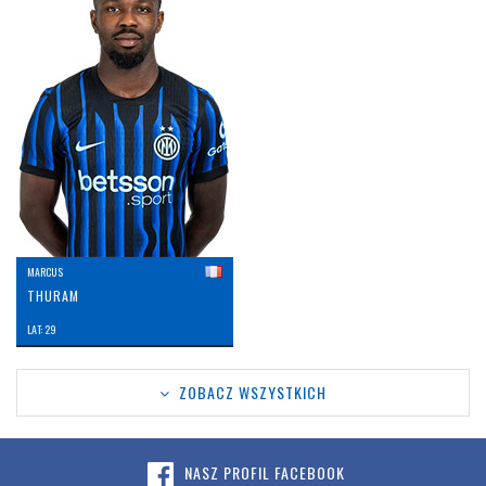
MARCUS
THURAM
LAT: 29
ZOBACZ WSZYSTKICH
NASZ PROFIL FACEBOOK