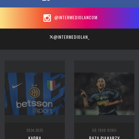
@INTERMEDIOLANCOM
@INTERMEDIOLAN_
2024-2025
OD 1908 ROKU
KADRA
BAZA PIŁKARZY