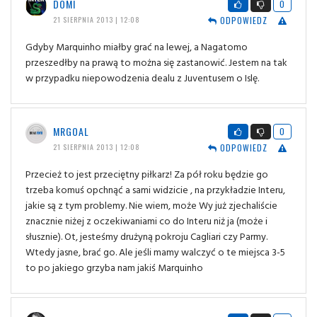
DOMI
0
ODPOWIEDZ
21 SIERPNIA 2013 | 12:08
Gdyby Marquinho miałby grać na lewej, a Nagatomo
przeszedłby na prawą to można się zastanowić. Jestem na tak
w przypadku niepowodzenia dealu z Juventusem o Islę.
MRGOAL
0
ODPOWIEDZ
21 SIERPNIA 2013 | 12:08
Przecież to jest przeciętny piłkarz! Za pół roku będzie go
trzeba komuś opchnąć a sami widzicie , na przykładzie Interu,
jakie są z tym problemy. Nie wiem, może Wy już zjechaliście
znacznie niżej z oczekiwaniami co do Interu niż ja (może i
słusznie). Ot, jesteśmy drużyną pokroju Cagliari czy Parmy.
Wtedy jasne, brać go. Ale jeśli mamy walczyć o te miejsca 3-5
to po jakiego grzyba nam jakiś Marquinho