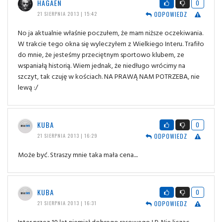
HAGAEN
0
ODPOWIEDZ
21 SIERPNIA 2013 | 15:42
No ja aktualnie właśnie poczułem, że mam niższe oczekiwania.
W trakcie tego okna się wyleczyłem z Wielkiego Interu. Trafiło
do mnie, że jesteśmy przeciętnym sportowo klubem, ze
wspaniałą historią. Wiem jednak, że niedługo wrócimy na
szczyt, tak czuję w kościach. NA PRAWĄ NAM POTRZEBA, nie
lewą :/
KUBA
0
ODPOWIEDZ
21 SIERPNIA 2013 | 16:29
Może być. Straszy mnie taka mała cena....
KUBA
0
ODPOWIEDZ
21 SIERPNIA 2013 | 16:31
Inter przez 10 lat niemiał dobrego rasowego LP. Nie licząc