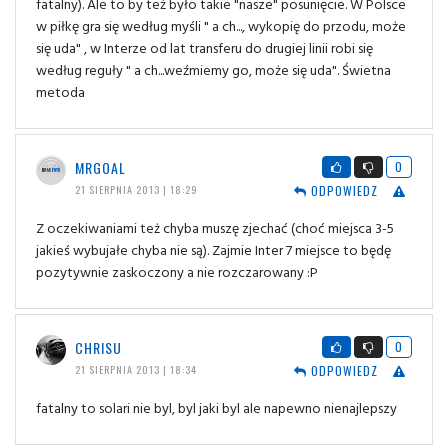
fatalny). Ale to by też było takie "nasze" posunięcie. W Polsce
w piłkę gra się według myśli " a ch..., wykopię do przodu, może
się uda" , w Interze od lat transferu do drugiej linii robi się
według reguły " a ch...weźmiemy go, może się uda". Świetna
metoda
MRGOAL
0
ODPOWIEDZ
21 SIERPNIA 2013 | 18:29
Z oczekiwaniami też chyba muszę zjechać (choć miejsca 3-5
jakieś wybujałe chyba nie są). Zajmie Inter 7 miejsce to będę
pozytywnie zaskoczony a nie rozczarowany :P
CHRISU
0
ODPOWIEDZ
21 SIERPNIA 2013 | 18:34
fatalny to solari nie byl, byl jaki byl ale napewno nienajlepszy