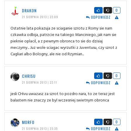
DRAKON
0
ODPOWIEDZ
21 SIERPNIA 2013 | 22:09
Ostatnie lata pokazuja ze sciaganie szrotu z Romy sie nam
czkawka odbija, patrzcie na takiego Manciniego, jak nam sie
pieknie oplacil, a z pewnym obronca to sie do dzisiaj
meczymy... Juz wole sciagac wyrzutki z Juventusu, czy szrot z
Cagliari albo Bologny, ale nie od Rzymian...
CHRISU
0
ODPOWIEDZ
21 SIERPNIA 2013 | 22:11
jesli CHivu uwazasz za szrot to pozdro nara, to ze teraz jest
balastem nie znaczy ze byl wczesniej swietnym obronca
MORFO
0
ODPOWIEDZ
21 SIERPNIA 2013 | 23:35