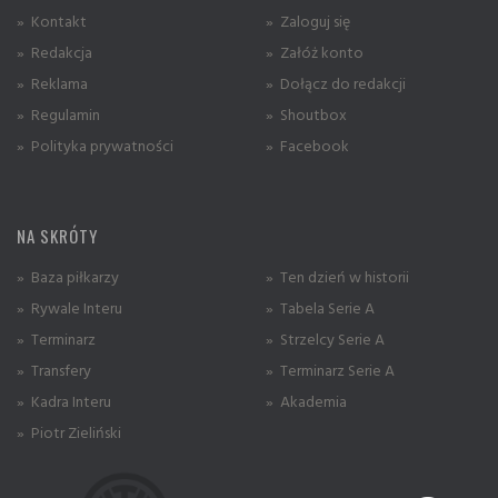
» Kontakt
» Zaloguj się
» Redakcja
» Załóż konto
» Reklama
» Dołącz do redakcji
» Regulamin
» Shoutbox
» Polityka prywatności
» Facebook
NA SKRÓTY
» Baza piłkarzy
» Ten dzień w historii
» Rywale Interu
» Tabela Serie A
» Terminarz
» Strzelcy Serie A
» Transfery
» Terminarz Serie A
» Kadra Interu
» Akademia
» Piotr Zieliński