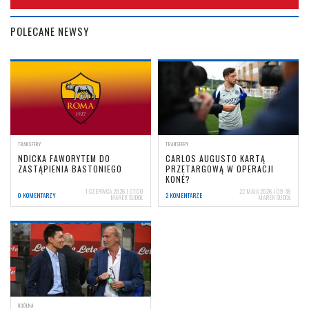
POLECANE NEWSY
TRANSFERY
TRANSFERY
NDICKA FAWORYTEM DO
CARLOS AUGUSTO KARTĄ
ZASTĄPIENIA BASTONIEGO
PRZETARGOWĄ W OPERACJI
KONÉ?
1 CZERWCA 2026 | 07:00
22 MAJA 2026 | 09:38
0 KOMENTARZY
2 KOMENTARZE
MAREK SUDOŁ
MAREK SUDOŁ
OGÓLNA