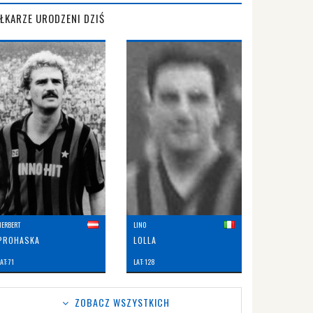
IŁKARZE URODZENI DZIŚ
HERBERT
LINO
PROHASKA
LOLLA
AT: 71
LAT: 128
ZOBACZ WSZYSTKICH