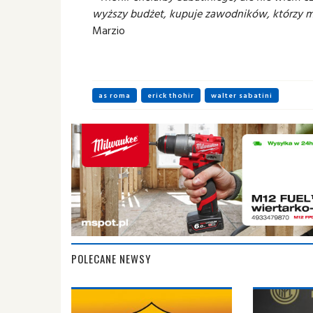
wyższy budżet, kupuje zawodników, którzy m
Marzio
as roma
erick thohir
walter sabatini
POLECANE NEWSY