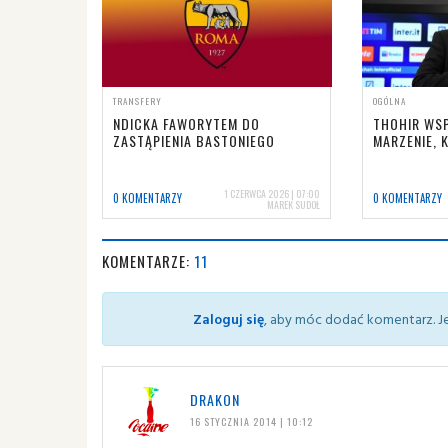
TRANSFERY
OGÓLNA
NDICKA FAWORYTEM DO
THOHIR WSP
ZASTĄPIENIA BASTONIEGO
MARZENIE, 
1 CZERWCA 2026 | 07:00
0 KOMENTARZY
0 KOMENTARZY
MAREK SUDOŁ
KOMENTARZE:
11
Zaloguj się
, aby móc dodać komentarz. Je
DRAKON
16 STYCZNIA 2014 | 10:12