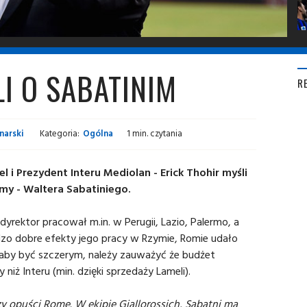
LI O SABATINIM
R
narski
Kategoria:
Ogólna
1 min. czytania
el i Prezydent Interu Mediolan - Erick Thohir myśli
my - Waltera Sabatiniego.
 dyrektor pracował m.in. w Perugii, Lazio, Palermo, a
dzo dobre efekty jego pracy w Rzymie, Romie udało
 aby być szczerym, należy zauważyć że budżet
niż Interu (min. dzięki sprzedaży Lameli).
zy opuści Romę. W ekipie Giallorossich, Sabatni ma