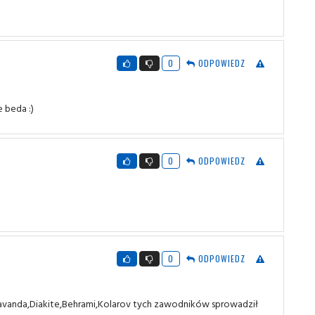
0
ODPOWIEDZ
e beda :)
0
ODPOWIEDZ
0
ODPOWIEDZ
,Cavanda,Diakite,Behrami,Kolarov tych zawodników sprowadził