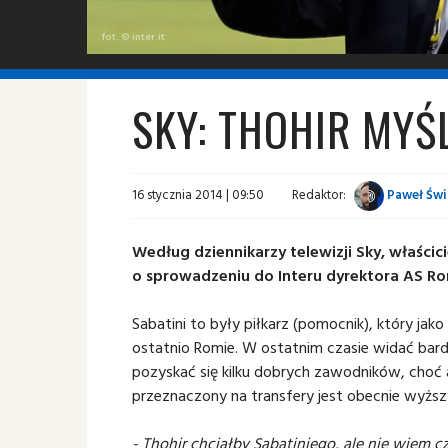
fot. © inter.it
SKY: THOHIR MYŚ
16 stycznia 2014 | 09:50
Redaktor:
Paweł Świ
Według dziennikarzy telewizji Sky, właścici
o sprowadzeniu do Interu dyrektora AS Ro
Sabatini to były piłkarz (pomocnik), który jako
ostatnio Romie. W ostatnim czasie widać bar
pozyskać się kilku dobrych zawodników, choć
przeznaczony na transfery jest obecnie wyższy 
- Thohir chciałby Sabatiniego, ale nie wiem c