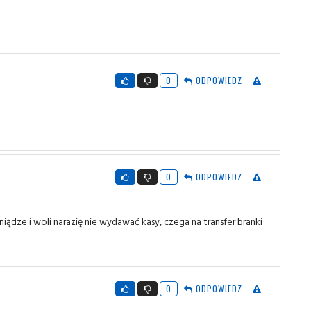
0
ODPOWIEDZ
0
ODPOWIEDZ
niądze i woli narazię nie wydawać kasy, czega na transfer branki
0
ODPOWIEDZ