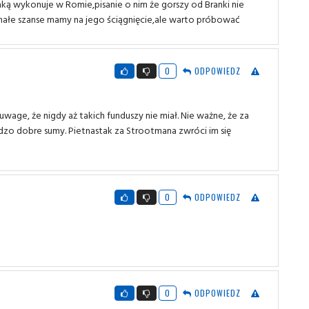
aką wykonuje w Romie,pisanie o nim że gorszy od Branki nie
małe szanse mamy na jego ściągnięcie,ale warto próbować
0
ODPOWIEDZ
 uwage, że nigdy aż takich funduszy nie miał. Nie ważne, że za
dzo dobre sumy. Pietnastak za Strootmana zwróci im się
0
ODPOWIEDZ
0
ODPOWIEDZ