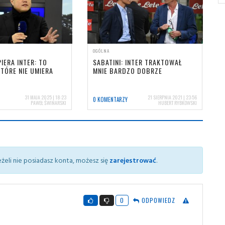
OGÓLNA
IERA INTER: TO
SABATINI: INTER TRAKTOWAŁ
KTÓRE NIE UMIERA
MNIE BARDZO DOBRZE
31 MAJA 2025 | 18:23
21 SIERPNIA 2021 | 23:56
0 KOMENTARZY
PAWEŁ ŚWINARSKI
HUBERT RYBKOWSKI
żeli nie posiadasz konta, możesz się
zarejestrować
.
0
ODPOWIEDZ