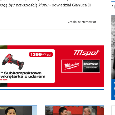
ogą być przyszłością klubu
- powiedział Gianluca Di
P
Źródło:
fcinternews.it
L