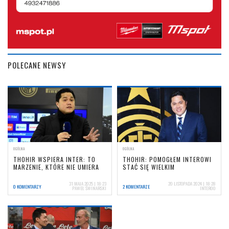
POLECANE NEWSY
OGÓLNA
OGÓLNA
THOHIR WSPIERA INTER: TO
THOHIR: POMOGŁEM INTEROWI
MARZENIE, KTÓRE NIE UMIERA
STAĆ SIĘ WIELKIM
31 MAJA 2025 | 18:23
20 LISTOPADA 2024 | 18:28
0 KOMENTARZY
2 KOMENTARZE
PAWEŁ ŚWINARSKI
INTER00