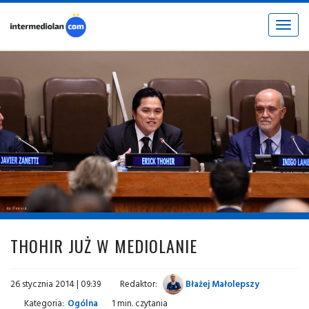
Toggle
navigat
fot. © inter.it
THOHIR JUŻ W MEDIOLANIE
26 stycznia 2014 | 09:39
Redaktor:
Błażej Małolepszy
Kategoria:
Ogólna
1 min. czytania