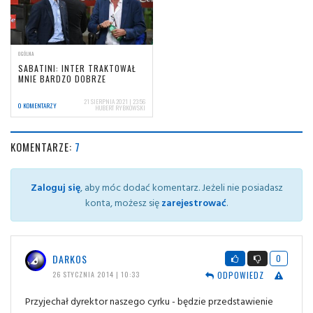
OGÓLNA
SABATINI: INTER TRAKTOWAŁ
MNIE BARDZO DOBRZE
21 SIERPNIA 2021 | 23:56
0 KOMENTARZY
HUBERT RYBKOWSKI
KOMENTARZE:
7
Zaloguj się
, aby móc dodać komentarz. Jeżeli nie posiadasz
konta, możesz się
zarejestrować
.
DARKOS
0
ODPOWIEDZ
26 STYCZNIA 2014 | 10:33
Przyjechał dyrektor naszego cyrku - będzie przedstawienie