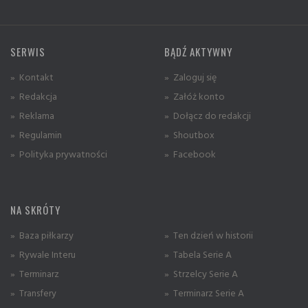
SERWIS
BĄDŹ AKTYWNY
» Kontakt
» Zaloguj się
» Redakcja
» Załóż konto
» Reklama
» Dołącz do redakcji
» Regulamin
» Shoutbox
» Polityka prywatności
» Facebook
NA SKRÓTY
» Baza piłkarzy
» Ten dzień w historii
» Rywale Interu
» Tabela Serie A
» Terminarz
» Strzelcy Serie A
» Transfery
» Terminarz Serie A