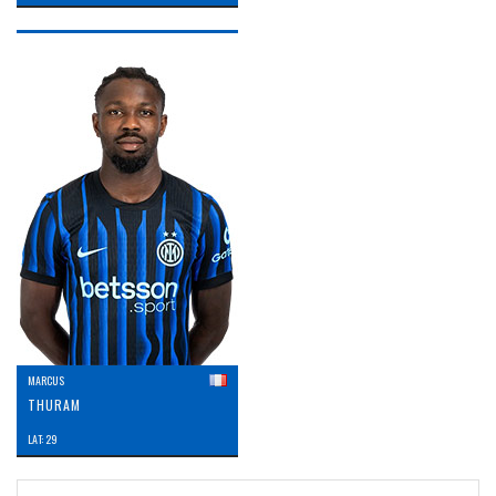
MARCUS
THURAM
LAT: 29