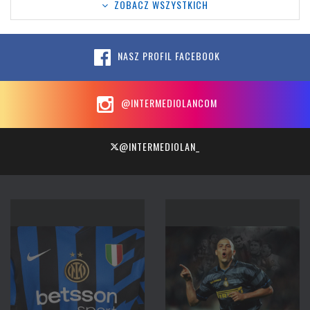
ZOBACZ WSZYSTKICH
NASZ PROFIL FACEBOOK
@INTERMEDIOLANCOM
@INTERMEDIOLAN_