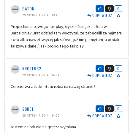
BATON
0
ODPOWIEDZ
29 STYCZNIA 2014 | 13:40
Propo fiunansowego fair play, słyszeliście jaka afera w
Barcelonie? Brat gdzieś tam wyczytał, że zabecalili za nejmara
koło albo nawet więcej jak stówe, już nie pamiętam, a podali
fałszywe dane ;] Tak propo tego fair play.
KROTER32
0
ODPOWIEDZ
29 STYCZNIA 2014 | 14:04
Co scierwa z Jude-ntusu robia na naszej stronie?
S0KET
0
ODPOWIEDZ
29 STYCZNIA 2014 | 14:05
Jestem na tak nie najgorsza wymiana