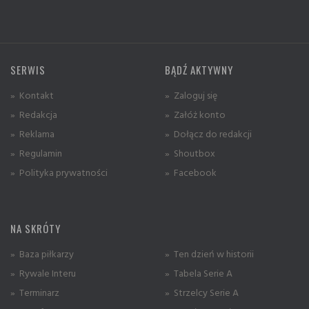
SERWIS
BĄDŹ AKTYWNY
» Kontakt
» Zaloguj się
» Redakcja
» Załóż konto
» Reklama
» Dołącz do redakcji
» Regulamin
» Shoutbox
» Polityka prywatności
» Facebook
NA SKRÓTY
» Baza piłkarzy
» Ten dzień w historii
» Rywale Interu
» Tabela Serie A
» Terminarz
» Strzelcy Serie A