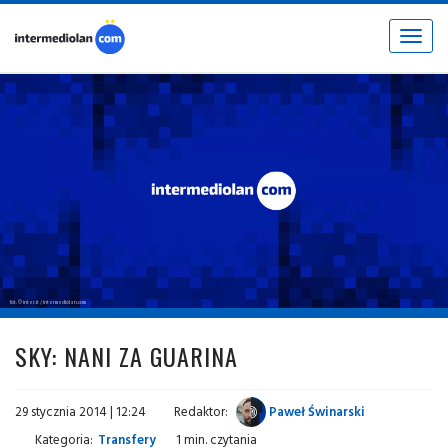
Toggle
navigat
fot. © inter.it / intermediolan.com
SKY: NANI ZA GUARINA
29 stycznia 2014 | 12:24
Redaktor:
Paweł Świnarski
Kategoria:
Transfery
1 min. czytania