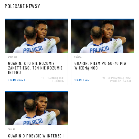
POLECANE NEWSY
WYWIADY
OGÓLNA
GUARIN: KTO NIE ROZUMIE
GUARIN: PIŁEM PO 50-70 PIW
ZANETTIEGO, TEN NIE ROZUMIE
W JEDNĄ NOC
INTERU
11 LIPCA 2026 | 11:19
19 LISTOPADA 2024 | 09:53
0 KOMENTARZY
4 KOMENTARZE
NERIOCORSI
PAWEŁ ŚWINARSKI
OGÓLNA
GUARIN O POBYCIE W INTERZE I