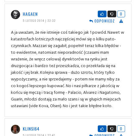
HAGAEN
0
ODPOWIEDZ
5 LUTEGO 2014 | 22:32
A ja uważam, że nie istnieje coś takiego jak 1 powód. Nawet w
katastrofach lotniczych najczęściej mówi się o kilku pato-
czynnikach. Mazzari się zagubił, popełnił teraz kilka błędów -
to ewidentne, natomiast nieporadność (czasami mam
wrażenie, że wręcz celowa) dyrektorów na rynku jest
druzgocąca i bardzo też przeszkadza, co przekłada się na
jakość i jej brak. Kolejna sprawa - dużo szrotu, który tylko
wypożyczamy, a nie sprzedajemy - potem nie mamy niby za
co kogoś lepszego kupować. No i nasi piłkarze z jakością w
końcu się męczą i tracą formę - Palacio, Alvarez i Nagatomo,
Guarin, młodzi dostają za mało szans i są w głupich miejscach
ustawiani (vide Kova, Olsen). No i jest takie błędne koło.
KLINSI64
0
ODPOWIEDZ
5 LUTEGO 2014 | 22:47