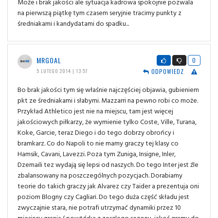
Może i brak jakości ale sytuacja kadrowa spokojnie pozwala
na pierwszą piątkę tym czasem seryjnie tracimy punkty z
średniakami i kandydatami do spadku...
MRGOAL
0
ODPOWIEDZ
5 LUTEGO 2014 | 13:57
Bo brak jakości tym się właśnie najczęściej objawia, gubieniem
pkt ze średniakami i słabymi. Mazzarri na pewno robi co może.
Przykład Athletico jest nie na miejscu, tam jest więcej
jakościowych piłkarzy, że wymienie tylko Coste, Ville, Turana,
Koke, Garcie, teraz Diego i do tego dobrzy obrońcy i
bramkarz. Co do Napoli to nie mamy graczy tej klasy co
Hamsik, Cavani, Lavezzi. Poza tym Zuniga, Insigne, Inler,
Dzemaili tez wydają się lepsi od naszych. Do tego Inter jest źle
zbalansowany na poszczególnych pozycjach. Dorabiamy
teorie do takich graczy jak Alvarez czy Taider a prezentuja oni
poziom Blogny czy Cagliari. Do tego duża część składu jest
zwyczajnie stara, nie potrafi utrzymać dynamiki przez 10
miesięcy grania ( powtórka z zeszlego sezonu, jakoś gramy do