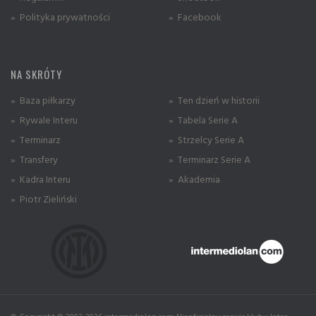
» Polityka prywatności
» Facebook
NA SKRÓTY
» Baza piłkarzy
» Ten dzień w historii
» Rywale Interu
» Tabela Serie A
» Terminarz
» Strzelcy Serie A
» Transfery
» Terminarz Serie A
» Kadra Interu
» Akademia
» Piotr Zieliński