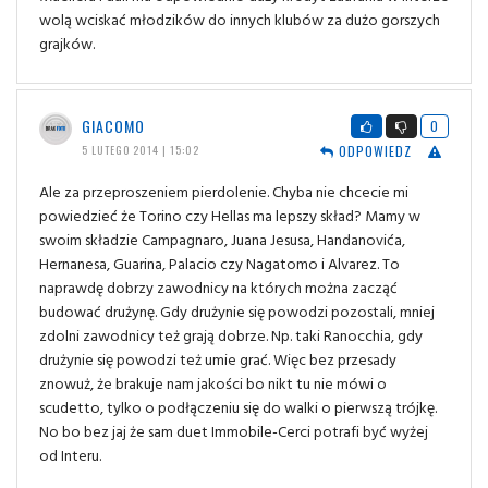
wolą wciskać młodzików do innych klubów za dużo gorszych
grajków.
GIACOMO
0
ODPOWIEDZ
5 LUTEGO 2014 | 15:02
Ale za przeproszeniem pierdolenie. Chyba nie chcecie mi
powiedzieć że Torino czy Hellas ma lepszy skład? Mamy w
swoim składzie Campagnaro, Juana Jesusa, Handanovića,
Hernanesa, Guarina, Palacio czy Nagatomo i Alvarez. To
naprawdę dobrzy zawodnicy na których można zacząć
budować drużynę. Gdy drużynie się powodzi pozostali, mniej
zdolni zawodnicy też grają dobrze. Np. taki Ranocchia, gdy
drużynie się powodzi też umie grać. Więc bez przesady
znowuż, że brakuje nam jakości bo nikt tu nie mówi o
scudetto, tylko o podłączeniu się do walki o pierwszą trójkę.
No bo bez jaj że sam duet Immobile-Cerci potrafi być wyżej
od Interu.