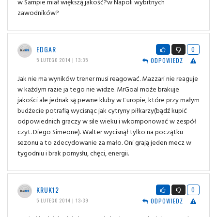
w Sampie miał większą jakość?w Napoli wybitnych
zawodników?
EDGAR
0
ODPOWIEDZ
5 LUTEGO 2014 | 13:35
Jak nie ma wyników trener musi reagować. Mazzari nie reaguje
w każdym razie ja tego nie widze. MrGoal może brakuje
jakości ale jednak są pewne kluby w Europie, które przy małym
budżecie potrafią wycisnąc jak cytryny piłkarzy(bądź kupić
odpowiednich graczy w sile wieku i wkomponować w zespół
czyt. Diego Simeone). Walter wycisnął tylko na początku
sezonu a to zdecydowanie za mało. Oni grają jeden mecz w
tygodniu i brak pomysłu, chęci, energii.
KRUK12
0
ODPOWIEDZ
5 LUTEGO 2014 | 13:39