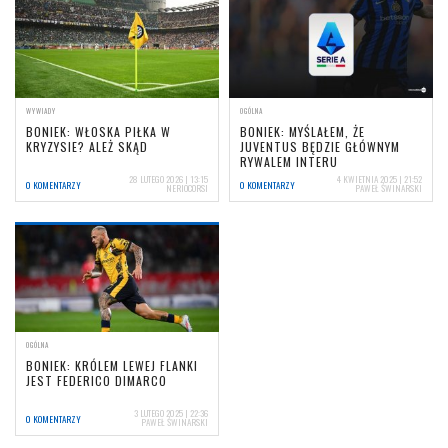
WYWIADY
OGÓLNA
BONIEK: WŁOSKA PIŁKA W
BONIEK: MYŚLAŁEM, ŻE
KRYZYSIE? ALEŻ SKĄD
JUVENTUS BĘDZIE GŁÓWNYM
RYWALEM INTERU
28 LUTEGO 2026 | 13:15
4 KWIETNIA 2025 | 21:52
0 KOMENTARZY
0 KOMENTARZY
NERIOCORSI
PAWEŁ ŚWINARSKI
OGÓLNA
BONIEK: KRÓLEM LEWEJ FLANKI
JEST FEDERICO DIMARCO
3 LUTEGO 2025 | 22:36
0 KOMENTARZY
PAWEŁ ŚWINARSKI