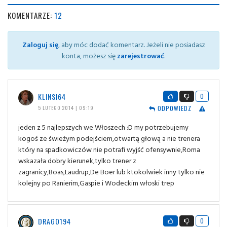
KOMENTARZE:
12
Zaloguj się
, aby móc dodać komentarz. Jeżeli nie posiadasz
konta, możesz się
zarejestrować
.
KLINSI64
0
ODPOWIEDZ
5 LUTEGO 2014 | 09:19
jeden z 5 najlepszych we Włoszech :D my potrzebujemy
kogoś ze świeżym podejściem,otwartą głową a nie trenera
który na spadkowiczów nie potrafi wyjść ofensywnie,Roma
wskazała dobry kierunek,tylko trener z
zagranicy,Boas,Laudrup,De Boer lub ktokolwiek inny tylko nie
kolejny po Ranierim,Gaspie i Wodeckim włoski trep
DRAGO194
0