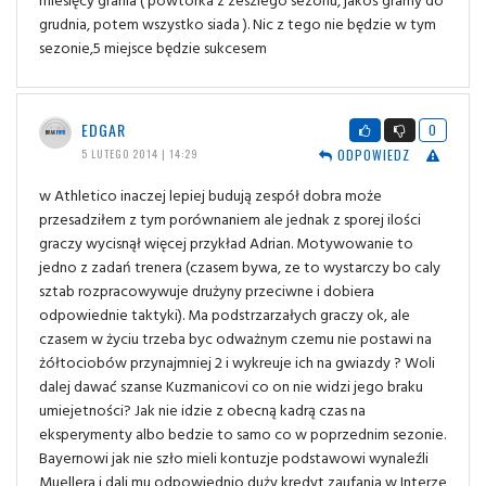
grudnia, potem wszystko siada ). Nic z tego nie będzie w tym
sezonie,5 miejsce będzie sukcesem
EDGAR
0
ODPOWIEDZ
5 LUTEGO 2014 | 14:29
w Athletico inaczej lepiej budują zespół dobra może
przesadziłem z tym porównaniem ale jednak z sporej ilości
graczy wycisnął więcej przykład Adrian. Motywowanie to
jedno z zadań trenera (czasem bywa, ze to wystarczy bo caly
sztab rozpracowywuje drużyny przeciwne i dobiera
odpowiednie taktyki). Ma podstrzarzałych graczy ok, ale
czasem w życiu trzeba byc odważnym czemu nie postawi na
żółtociobów przynajmniej 2 i wykreuje ich na gwiazdy ? Woli
dalej dawać szanse Kuzmanicovi co on nie widzi jego braku
umiejetności? Jak nie idzie z obecną kadrą czas na
eksperymenty albo bedzie to samo co w poprzednim sezonie.
Bayernowi jak nie szło mieli kontuzje podstawowi wynaleźli
Muellera i dali mu odpowiednio duży kredyt zaufania w Interze