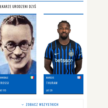
IŁKARZE URODZENI DZIŚ
ANNIBALE
MARCUS
FROSSI
THURAM
AT: 115
LAT: 29
ZOBACZ WSZYSTKICH