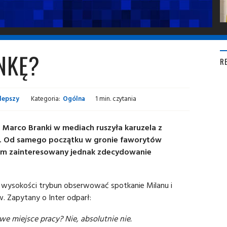
NKĘ?
R
lepszy
Kategoria:
Ogólna
1 min. czytania
 Marco Branki w mediach ruszyła karuzela z
w. Od samego początku w gronie faworytów
Sam zainteresowany jednak zdecydowanie
 z wysokości trybun obserwować spotkanie Milanu i
. Zapytany o Inter odparł:
we miejsce pracy? Nie, absolutnie nie.