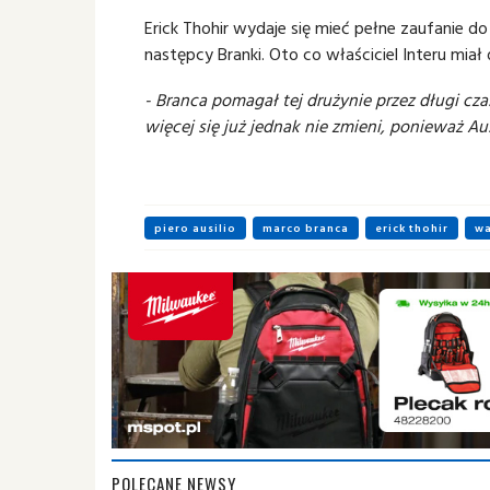
Erick Thohir wydaje się mieć pełne zaufanie do p
następcy Branki. Oto co właściciel Interu miał
- Branca pomagał tej drużynie przez długi cza
więcej się już jednak nie zmieni, ponieważ Aus
piero ausilio
marco branca
erick thohir
wa
POLECANE NEWSY