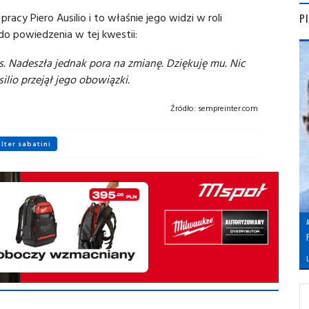
racy Piero Ausilio i to właśnie jego widzi w roli
P
 do powiedzenia w tej kwestii:
s. Nadeszła jednak pora na zmianę. Dziękuję mu. Nic
ilio przejął jego obowiązki.
Źródło:
sempreinter.com
lter sabatini
L