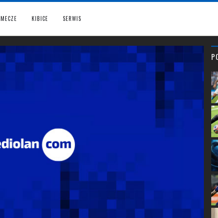
MECZE
KIBICE
SERWIS
P