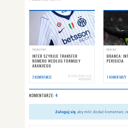
TRANSFERY
OGÓLNA
INTER SZYKUJE TRANSFER
BRANCA: IN
ROMERO WEDŁUG FORMUŁY
PERISICIA
AKANJIEGO
27 LIPCA 2026 | 21:41
2 KOMENTARZE
7 KOMENTARZY
NERIOCORSI
KOMENTARZE:
4
Zaloguj się
, aby móc dodać komentarz. Je