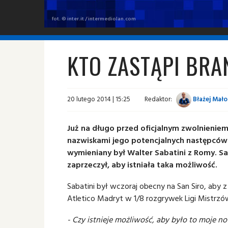
fot. © inter.it / intermediolan.com
KTO ZASTĄPI BRA
20 lutego 2014 | 15:25
Redaktor:
Błażej Mało
Już na długo przed oficjalnym zwolnieniem
nazwiskami jego potencjalnych następcó
wymieniany był Walter Sabatini z Romy. 
zaprzeczył, aby istniała taka możliwość.
Sabatini był wczoraj obecny na San Siro, aby
Atletico Madryt w 1/8 rozgrywek Ligi Mistrzów
- Czy istnieje możliwość, aby było to moje no