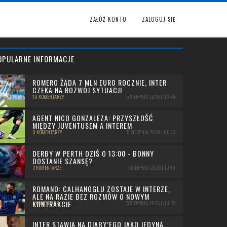
ZAŁÓŻ KONTO
ZALOGUJ SIĘ
OPULARNE INFORMACJE
ROMERO ŻĄDA 7 MLN EURO ROCZNIE, INTER
CZEKA NA ROZWÓJ SYTUACJI
10 KOMENTARZY
5 SIERPNIA 2026 | 09:45
AGENT NICO GONZALEZA: PRZYSZŁOŚĆ
MIĘDZY JUVENTUSEM A INTEREM
0 KOMENTARZY
5 SIERPNIA 2026 | 00:13
DERBY W PERTH DZIŚ O 13:00 - BONNY
DOSTANIE SZANSĘ?
3 KOMENTARZE
5 SIERPNIA 2026 | 10:19
ROMANO: CALHANOGLU ZOSTAJE W INTERZE,
ALE NA RAZIE BEZ ROZMÓW O NOWYM
KONTRAKCIE
1 KOMENTARZ
5 SIERPNIA 2026 | 09:32
INTER STAWIA NA DIABY’EGO JAKO JEDYNĄ