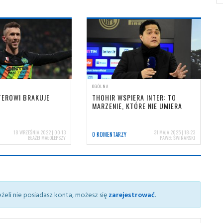
OGÓLNA
TEROWI BRAKUJE
THOHIR WSPIERA INTER: TO
MARZENIE, KTÓRE NIE UMIERA
18 WRZEŚNIA 2022 | 00:13
31 MAJA 2025 | 18:23
0 KOMENTARZY
BŁAŻEJ MAŁOLEPSZY
PAWEŁ ŚWINARSKI
żeli nie posiadasz konta, możesz się
zarejestrować
.