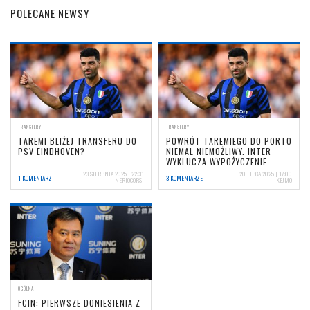
POLECANE NEWSY
TRANSFERY
TRANSFERY
TAREMI BLIŻEJ TRANSFERU DO
POWRÓT TAREMIEGO DO PORTO
PSV EINDHOVEN?
NIEMAL NIEMOŻLIWY. INTER
WYKLUCZA WYPOŻYCZENIE
23 SIERPNIA 2025 | 22:31
20 LIPCA 2025 | 17:00
1 KOMENTARZ
3 KOMENTARZE
NERIOCORSI
KEJMO
OGÓLNA
FCIN: PIERWSZE DONIESIENIA Z