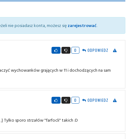
żeli nie posiadasz konta, możesz się
zarejestrować
.
0
ODPOWIEDZ
zobaczyć wychowanków grających w 11 i dochodzących na sam
0
ODPOWIEDZ
;) Tylko sporo strzałów "farfocli" takich :D