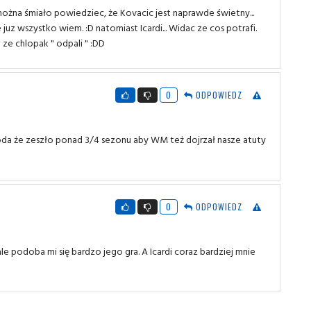
u można śmiało powiedziec, że Kovacic jest naprawde świetny...
uz wszystko wiem. :D natomiast Icardi... Widac ze cos potrafi.
ze chlopak " odpali " :DD
0
ODPOWIEDZ
oda że zeszło ponad 3/4 sezonu aby WM też dojrzał nasze atuty
0
ODPOWIEDZ
e podoba mi się bardzo jego gra. A Icardi coraz bardziej mnie