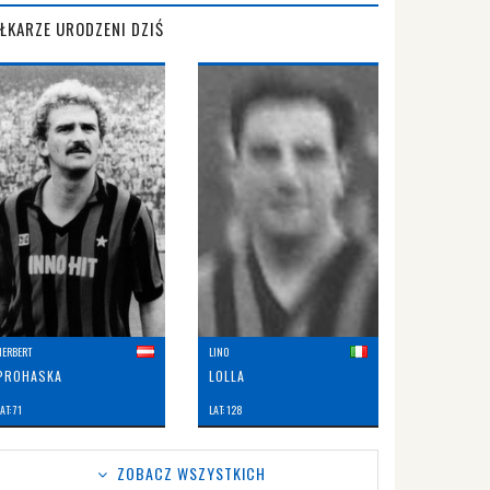
IŁKARZE URODZENI DZIŚ
HERBERT
LINO
PROHASKA
LOLLA
AT: 71
LAT: 128
ZOBACZ WSZYSTKICH