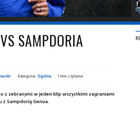
I VS SAMPDORIA
R
narski
Kategoria:
Ogólna
1 min. czytania
 z zebranymi w jeden klip wszystkimi zagraniami
u z Sampdorią Genua.