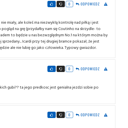
0
ODPOWIEDZ
nie miały, ale koleś ma niezwykłą kontrolę nad piłką i jest
ogląd na grę (przydałby nam się Coutinho na skrzydle- to
 składem to będzie u nas bezwzględnym No.1 na którym można by
sprzedany... Icardi przy tej drugiej bramce pokazał, że jest
ędzie ale nie lubię go jako człowieka. Typowy gwiazdor.
0
ODPOWIEDZ
kich gubi?? ta jego predkosc jest genialna jezdzi sobie po
0
ODPOWIEDZ