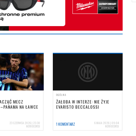
OGÓLNA
ZACZĄĆ MECZ
ŻAŁOBA W INTERZE: NIE ŻYJE
–PANAMA NA ŁAWCE
EVARISTO BECCALOSSI
23 CZERWCA 2026 | 23:30
6 MAJA 2026 | 09:04
1 KOMENTARZ
NERIOCORSI
NERIOCORSI