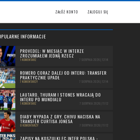
ZAŁÓŻ KONTO
ZALOGUJ SIĘ
OPULARNE INFORMACJE
PROVEDEL: W MIESIĄC W INTERZE
ZROZUMIAŁEM JEDNĄ RZECZ
1 KOMENTARZ
7 SIERPNIA 2026 | 12:14
ROMERO CORAZ DALEJ OD INTERU: TRANSFER
PRAKTYCZNIE UPADŁ
7 KOMENTARZY
7 SIERPNIA 2026 | 12:14
LAUTARO, THURAM I STONES WRACAJĄ DO
INTERU PO MUNDIALU
1 KOMENTARZ
7 SIERPNIA 2026 | 11:12
DIABY WYPADA Z GRY. CHIVU NACISKA NA
TRANSFER CURTISA JONESA
0 KOMENTARZY
7 SIERPNIA 2026 | 11:12
ZAPISY NA KOSZULKI FC INTER POLSKA -