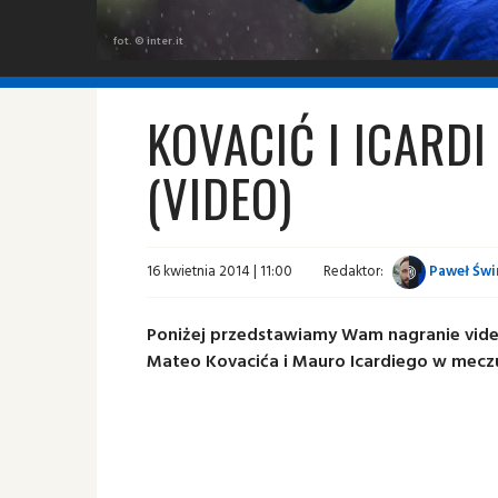
fot. © inter.it
KOVACIĆ I ICARD
(VIDEO)
16 kwietnia 2014 | 11:00
Redaktor:
Paweł Świ
Poniżej przedstawiamy Wam nagranie video
Mateo Kovacića i Mauro Icardiego w mecz