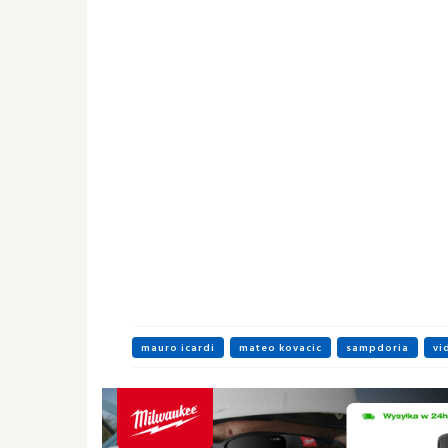
mauro icardi
mateo kovacic
sampdoria
vi