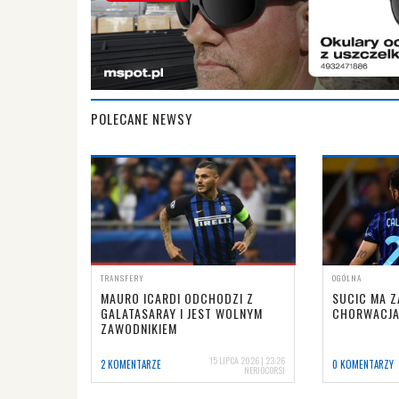
POLECANE NEWSY
TRANSFERY
OGÓLNA
MAURO ICARDI ODCHODZI Z
SUCIC MA 
GALATASARAY I JEST WOLNYM
CHORWACJA
ZAWODNIKIEM
15 LIPCA 2026 | 23:26
2 KOMENTARZE
0 KOMENTARZY
NERIOCORSI