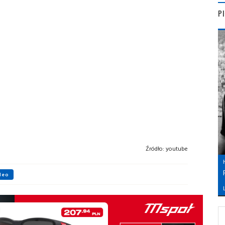
P
Źródło:
youtube
deo
L