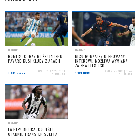
TRANSFERY
TRANSFERY
ROMERO CORAZ BLIŻEJ INTERU,
NICO GONZALEZ OFEROWANY
PAVARD KUSI KLUBY Z ARABII
INTEROWI, MOŻLIWA WYMIANA
ZA FRATTESIEGO
6 SIERPNIA 2026 | 11:04
4 SIERPNIA 2026 | 09:42
0 KOMENTARZY
1 KOMENTARZ
NERIOCORSI
NERIOCORSI
TRANSFERY
LA REPUBBLICA: CO JEŚLI
UPADNIE TRANSFER SOLETA