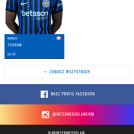
MARCUS
THURAM
LAT: 29
ZOBACZ WSZYSTKICH
NASZ PROFIL FACEBOOK
@INTERMEDIOLANCOM
@INTERMEDIOLAN_