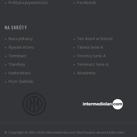
» Polityka prywatności
» Facebook
NA SKRÓTY
» Baza piłkarzy
» Ten dzień w historii
» Rywale Interu
» Tabela Serie A
» Terminarz
» Strzelcy Serie A
» Transfery
» Terminarz Serie A
» Kadra Interu
» Akademia
» Piotr Zieliński
© Copyright © 2002-2026 intermediolan.com Nieoficjalny serwis klubu Inter