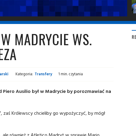
Ł W MADRYCIE WS.
R
EZA
arski
Kategoria:
Transfery
1 min. czytania
d Piero Ausilio był w Madrycie by porozmawiać na
, zaś Królewscy chcieliby go wypożyczyć, by mógł
 ale również z Atletico Madryt w sprawie Mario