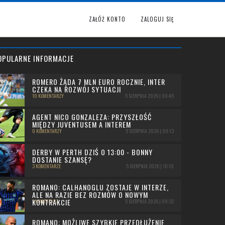
ZAŁÓŻ KONTO
ZALOGUJ SIĘ
OPULARNE INFORMACJE
ROMERO ŻĄDA 7 MLN EURO ROCZNIE, INTER
CZEKA NA ROZWÓJ SYTUACJI
10 KOMENTARZY
5 SIERPNIA 2026 | 09:45
AGENT NICO GONZALEZA: PRZYSZŁOŚĆ
MIĘDZY JUVENTUSEM A INTEREM
0 KOMENTARZY
5 SIERPNIA 2026 | 00:13
DERBY W PERTH DZIŚ O 13:00 - BONNY
DOSTANIE SZANSĘ?
3 KOMENTARZE
5 SIERPNIA 2026 | 10:19
ROMANO: CALHANOGLU ZOSTAJE W INTERZE,
ALE NA RAZIE BEZ ROZMÓW O NOWYM
KONTRAKCIE
1 KOMENTARZ
5 SIERPNIA 2026 | 09:32
ROMANO: MOŻLIWE SZYBKIE PRZEDŁUŻENIE