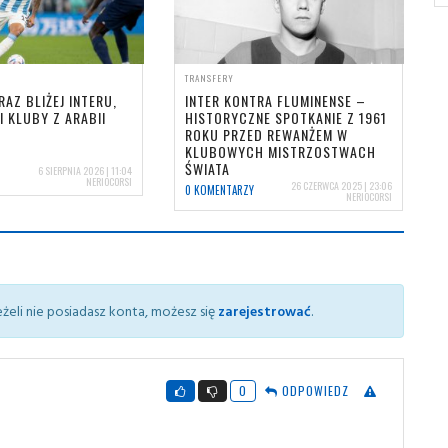
TRANSFERY
AZ BLIŻEJ INTERU,
INTER KONTRA FLUMINENSE –
I KLUBY Z ARABII
HISTORYCZNE SPOTKANIE Z 1961
ROKU PRZED REWANŻEM W
KLUBOWYCH MISTRZOSTWACH
ŚWIATA
6 SIERPNIA 2026 | 11:04
NERIOCORSI
26 CZERWCA 2025 | 23:06
0 KOMENTARZY
NERIOCORSI
żeli nie posiadasz konta, możesz się
zarejestrować
.
0
ODPOWIEDZ