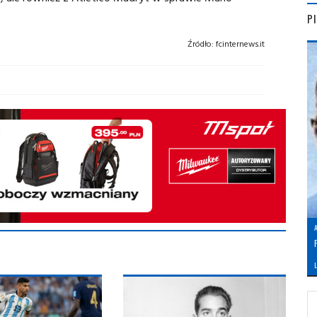
P
Źródło:
fcinternews.it
L