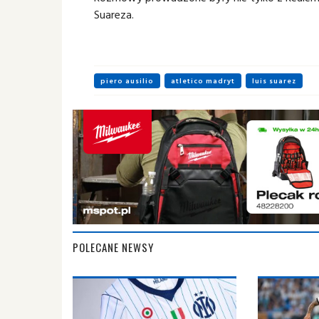
Suareza.
piero ausilio
atletico madryt
luis suarez
POLECANE NEWSY