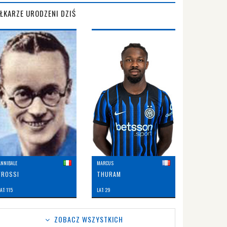
IŁKARZE URODZENI DZIŚ
ANNIBALE
MARCUS
FROSSI
THURAM
AT: 115
LAT: 29
ZOBACZ WSZYSTKICH