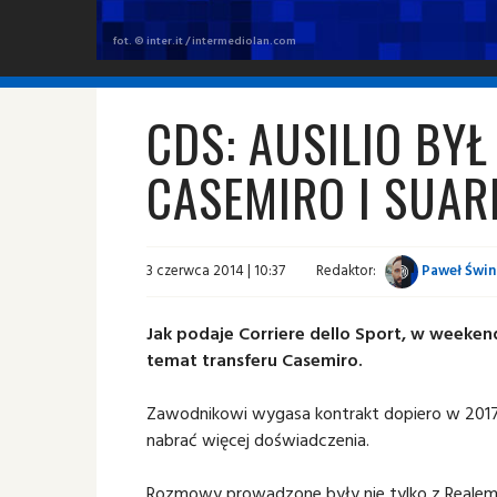
fot. © inter.it / intermediolan.com
CDS: AUSILIO BY
CASEMIRO I SUAR
3 czerwca 2014 | 10:37
Redaktor:
Paweł Świn
Jak podaje Corriere dello Sport, w weeken
temat transferu Casemiro.
Zawodnikowi wygasa kontrakt dopiero w 2017
nabrać więcej doświadczenia.
Rozmowy prowadzone były nie tylko z Realem,