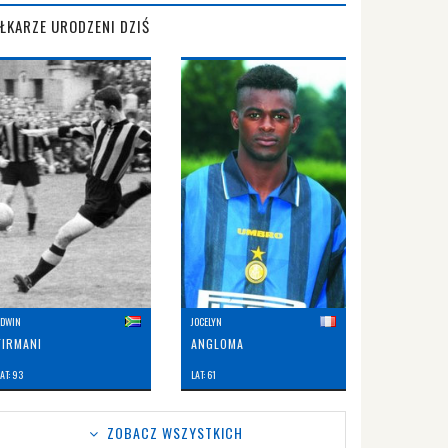
IŁKARZE URODZENI DZIŚ
EDWIN
JOCELYN
FIRMANI
ANGLOMA
AT: 93
LAT: 61
ZOBACZ WSZYSTKICH