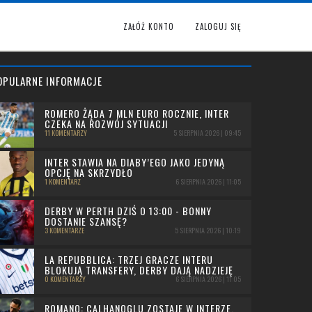
ZAŁÓŻ KONTO
ZALOGUJ SIĘ
OPULARNE INFORMACJE
ROMERO ŻĄDA 7 MLN EURO ROCZNIE, INTER
CZEKA NA ROZWÓJ SYTUACJI
11 KOMENTARZY
5 SIERPNIA 2026 | 09:45
INTER STAWIA NA DIABY’EGO JAKO JEDYNĄ
OPCJĘ NA SKRZYDŁO
1 KOMENTARZ
6 SIERPNIA 2026 | 11:05
DERBY W PERTH DZIŚ O 13:00 - BONNY
DOSTANIE SZANSĘ?
3 KOMENTARZE
5 SIERPNIA 2026 | 10:19
LA REPUBBLICA: TRZEJ GRACZE INTERU
BLOKUJĄ TRANSFERY, DERBY DAJĄ NADZIEJĘ
0 KOMENTARZY
6 SIERPNIA 2026 | 11:05
ROMANO: CALHANOGLU ZOSTAJE W INTERZE,