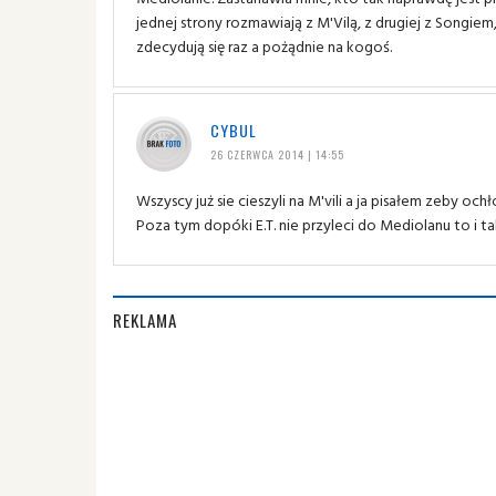
jednej strony rozmawiają z M'Vilą, z drugiej z Songie
zdecydują się raz a pożądnie na kogoś.
CYBUL
26 CZERWCA 2014 | 14:55
Wszyscy już sie cieszyli na M'vili a ja pisałem zeby och
Poza tym dopóki E.T. nie przyleci do Mediolanu to i tak
REKLAMA