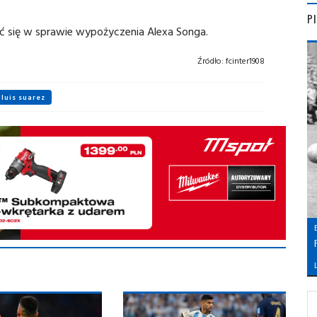
P
 się w sprawie wypożyczenia Alexa Songa.
Źródło:
fcinter1908
luis suarez
L