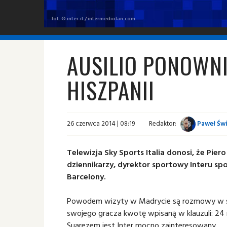
fot. © inter.it / intermediolan.com
AUSILIO PONOWNI
HISZPANII
26 czerwca 2014 | 08:19
Redaktor:
Paweł Świ
Telewizja Sky Sports Italia donosi, że Pier
dziennikarzy, dyrektor sportowy Interu spo
Barcelony.
Powodem wizyty w Madrycie są rozmowy w spr
swojego gracza kwotę wpisaną w klauzuli: 24 m
Suarezem jest Inter mocno zainteresowany.