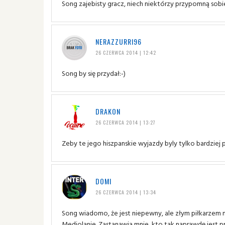
Song zajebisty gracz, niech niektórzy przypomną sobi
NERAZZURRI96
26 CZERWCA 2014 | 12:42
Song by się przydał:-)
DRAKON
26 CZERWCA 2014 | 13:27
Zeby te jego hiszpanskie wyjazdy byly tylko bardziej 
DOMI
26 CZERWCA 2014 | 13:34
Song wiadomo, że jest niepewny, ale złym piłkarzem ni
Mediolanie. Zastanawia mnie, kto tak naprawdę jest