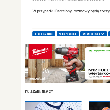
W przypadku Barcelony, rozmowy będą toczyć
piero ausilio
fc barcelona
atletico madryt
POLECANE NEWSY