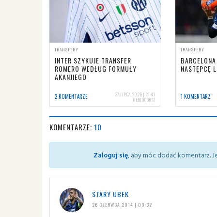
TRANSFERY
TRANSFERY
INTER SZYKUJE TRANSFER
BARCELONA
ROMERO WEDŁUG FORMUŁY
NASTĘPCĘ 
AKANJIEGO
27 LIPCA 2026 | 21:41
2 KOMENTARZE
1 KOMENTARZ
NERIOCORSI
KOMENTARZE:
10
Zaloguj się
, aby móc dodać komentarz. Je
STARY UBEK
26 CZERWCA 2014 | 09:32