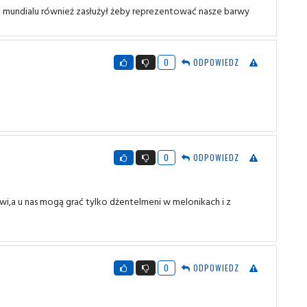
mundialu również zasłużył żeby reprezentować nasze barwy
0
ODPOWIEDZ
0
ODPOWIEDZ
,a u nas mogą grać tylko dżentelmeni w melonikach i z
0
ODPOWIEDZ