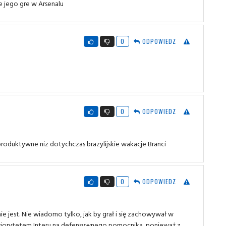
e jego gre w Arsenalu
0
ODPOWIEDZ
0
ODPOWIEDZ
produktywne niz dotychczas brazylijskie wakacje Branci
0
ODPOWIEDZ
e jest. Nie wiadomo tylko, jak by grał i się zachowywał w
 priorytetem Interu na defensywnego pomocnika, ponieważ z