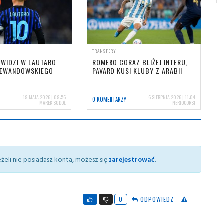
TRANSFERY
 WIDZI W LAUTARO
ROMERO CORAZ BLIŻEJ INTERU,
LEWANDOWSKIEGO
PAVARD KUSI KLUBY Z ARABII
19 MAJA 2026 | 09:56
6 SIERPNIA 2026 | 11:04
0 KOMENTARZY
MAREK SUDOŁ
NERIOCORSI
żeli nie posiadasz konta, możesz się
zarejestrować
.
0
ODPOWIEDZ