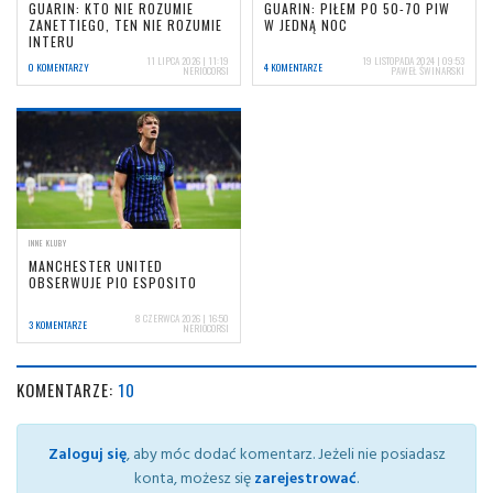
GUARIN: KTO NIE ROZUMIE
GUARIN: PIŁEM PO 50-70 PIW
ZANETTIEGO, TEN NIE ROZUMIE
W JEDNĄ NOC
INTERU
11 LIPCA 2026 | 11:19
19 LISTOPADA 2024 | 09:53
0 KOMENTARZY
4 KOMENTARZE
NERIOCORSI
PAWEŁ ŚWINARSKI
INNE KLUBY
MANCHESTER UNITED
OBSERWUJE PIO ESPOSITO
8 CZERWCA 2026 | 16:50
3 KOMENTARZE
NERIOCORSI
KOMENTARZE:
10
Zaloguj się
, aby móc dodać komentarz. Jeżeli nie posiadasz
konta, możesz się
zarejestrować
.