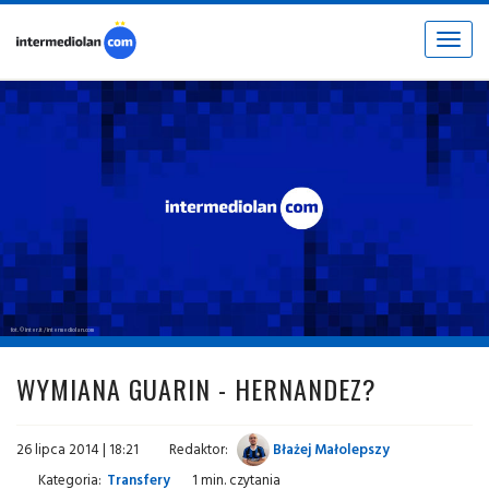
Toggle
navigat
fot. © inter.it / intermediolan.com
WYMIANA GUARIN - HERNANDEZ?
26 lipca 2014 | 18:21
Redaktor:
Błażej Małolepszy
Kategoria:
Transfery
1 min. czytania