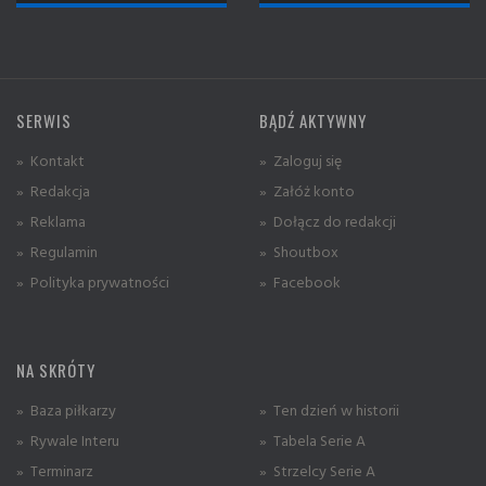
SERWIS
BĄDŹ AKTYWNY
» Kontakt
» Zaloguj się
» Redakcja
» Załóż konto
» Reklama
» Dołącz do redakcji
» Regulamin
» Shoutbox
» Polityka prywatności
» Facebook
NA SKRÓTY
» Baza piłkarzy
» Ten dzień w historii
» Rywale Interu
» Tabela Serie A
» Terminarz
» Strzelcy Serie A