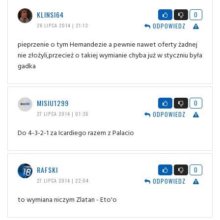
KLINSI64
0
ODPOWIEDZ
26 LIPCA 2014 | 21:13
pieprzenie o tym Hernandezie a pewnie nawet oferty żadnej
nie złożyli,przecież o takiej wymianie chyba już w styczniu była
gadka
MISIU1299
0
ODPOWIEDZ
27 LIPCA 2014 | 01:36
Do 4-3-2-1 za Icardiego razem z Palacio
RAFSKI
0
ODPOWIEDZ
27 LIPCA 2014 | 22:04
to wymiana niczym Zlatan - Eto'o