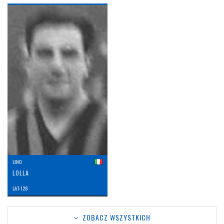
LINO
LOLLA
LAT: 128
ZOBACZ WSZYSTKICH