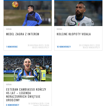
OGÓLNA
OGÓLNA
MEDEL ZAGRA Z INTEREM
KOLEJNE KŁOPOTY VIDALA
26 KWIETNIA 2022 | 19:50
20 CZERWCA 2021 | 22:52
1 KOMENTARZ
10 KOMENTARZY
BŁAŻEJ MAŁOLEPSZY
BŁAŻEJ MAŁOLEPSZY
OGÓLNA
ESTEBAN CAMBIASSO KOŃCZY
45 LAT – LEGENDA
NERAZZURRICH ŚWIĘTUJE
URODZINY
18 SIERPNIA 2025 | 12:44
0 KOMENTARZY
PAWEŁ ŚWINARSKI