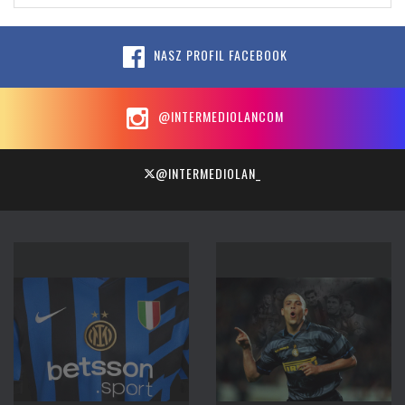
NASZ PROFIL FACEBOOK
@INTERMEDIOLANCOM
@INTERMEDIOLAN_