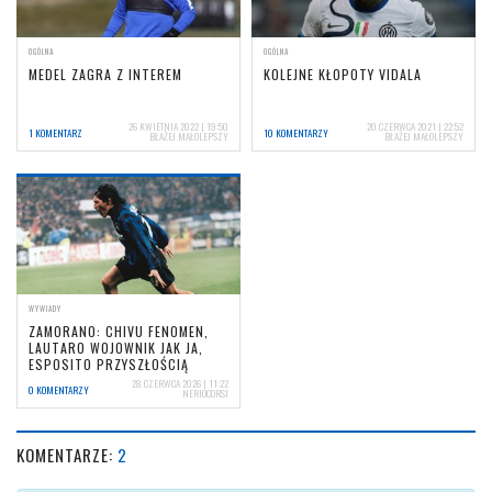
OGÓLNA
OGÓLNA
MEDEL ZAGRA Z INTEREM
KOLEJNE KŁOPOTY VIDALA
26 KWIETNIA 2022 | 19:50
20 CZERWCA 2021 | 22:52
1 KOMENTARZ
10 KOMENTARZY
BŁAŻEJ MAŁOLEPSZY
BŁAŻEJ MAŁOLEPSZY
WYWIADY
ZAMORANO: CHIVU FENOMEN,
LAUTARO WOJOWNIK JAK JA,
ESPOSITO PRZYSZŁOŚCIĄ
28 CZERWCA 2026 | 11:22
0 KOMENTARZY
NERIOCORSI
KOMENTARZE:
2