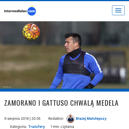
Toggle
navigat
fot. © inter.it
ZAMORANO I GATTUSO CHWALĄ MEDELA
6 sierpnia 2014 | 20:36
Redaktor:
Błażej Małolepszy
Kategoria:
Transfery
1 min. czytania