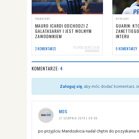
TRANSFERY
WYWIADY
MAURO ICARDI ODCHODZI Z
GUARIN: KT
GALATASARAY I JEST WOLNYM
ZANETTIEGO
ZAWODNIKIEM
INTERU
15 LIPCA 2026 | 23:26
2 KOMENTARZE
0 KOMENTARZY
NERIOCORSI
KOMENTARZE:
4
Zaloguj się
, aby móc dodać komentarz. Je
MOS
21 SIERPNIA 2014 | 08:56
po przyjściu Mandzukicia nadal chętni do pozyskania 