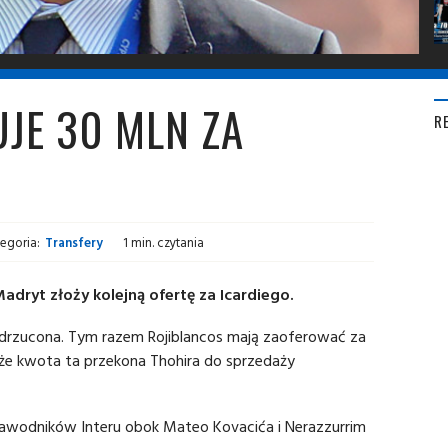
UJE 30 MLN ZA
R
egoria:
Transfery
1 min. czytania
Madryt złoży kolejną ofertę za Icardiego.
odrzucona. Tym razem Rojiblancos mają zaoferować za
, że kwota ta przekona Thohira do sprzedaży
 zawodników Interu obok Mateo Kovacića i Nerazzurrim