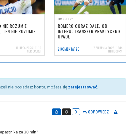
TRANSFERY
O NIE ROZUMIE
ROMERO CORAZ DALEJ OD
, TEN NIE ROZUMIE
INTERU: TRANSFER PRAKTYCZNIE
UPADŁ
11 LIPCA 2026 | 11:19
7 SIERPNIA 2026 | 12:14
2 KOMENTARZE
NERIOCORSI
NERIOCORSI
żeli nie posiadasz konta, możesz się
zarejestrować
.
0
ODPOWIEDZ
napastnika za 30 mln?