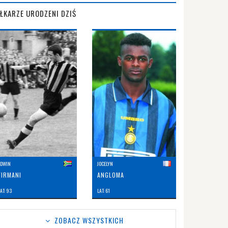
IŁKARZE URODZENI DZIŚ
EDWIN
JOCELYN
FIRMANI
ANGLOMA
AT: 93
LAT: 61
ZOBACZ WSZYSTKICH