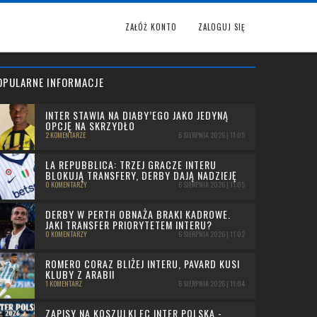
ZAŁÓŻ KONTO
ZALOGUJ SIĘ
OPULARNE INFORMACJE
INTER STAWIA NA DIABY’EGO JAKO JEDYNĄ
OPCJĘ NA SKRZYDŁO
2 KOMENTARZE
6 SIERPNIA 2026 | 11:05
LA REPUBBLICA: TRZEJ GRACZE INTERU
BLOKUJĄ TRANSFERY, DERBY DAJĄ NADZIEJĘ
0 KOMENTARZY
6 SIERPNIA 2026 | 11:05
DERBY W PERTH OBNAŻA BRAKI KADROWE.
JAKI TRANSFER PRIORYTETEM INTERU?
0 KOMENTARZY
6 SIERPNIA 2026 | 11:02
ROMERO CORAZ BLIŻEJ INTERU, PAVARD KUSI
KLUBY Z ARABII
1 KOMENTARZ
6 SIERPNIA 2026 | 11:04
ZAPISY NA KOSZULKI FC INTER POLSKA -