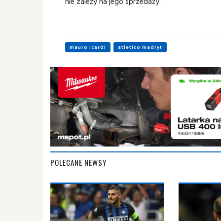
nie zależy na jego sprzedaży.
mauro icardi
atletico madryt
POLECANE NEWSY