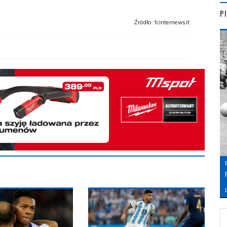
P
Źródło:
fcinternews.it
L