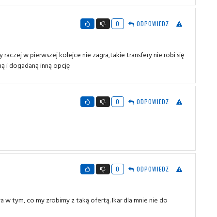
0
ODPOWIEDZ
raczej w pierwszej kolejce nie zagra,takie transfery nie robi się
ną i dogadaną inną opcję
0
ODPOWIEDZ
0
ODPOWIEDZ
 w tym, co my zrobimy z taką ofertą. Ikar dla mnie nie do