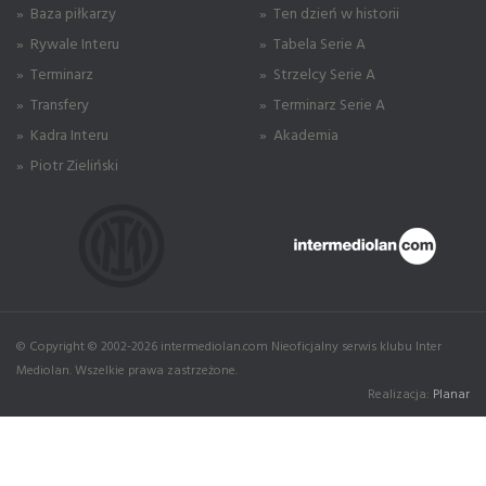
» Baza piłkarzy
» Ten dzień w historii
» Rywale Interu
» Tabela Serie A
» Terminarz
» Strzelcy Serie A
» Transfery
» Terminarz Serie A
» Kadra Interu
» Akademia
» Piotr Zieliński
© Copyright © 2002-2026 intermediolan.com Nieoficjalny serwis klubu Inter
Mediolan. Wszelkie prawa zastrzeżone.
Realizacja:
Planar