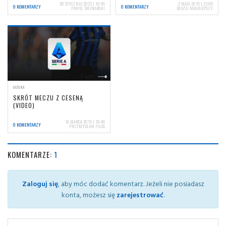
30 STYCZNIA 2023 | 10:45
2 MAJA 2015 | 23:06
0 KOMENTARZY
0 KOMENTARZY
PAWEŁ ŚWINARSKI
BŁAŻEJ MAŁOLEPSZY
OGÓLNA
SKRÓT MECZU Z CESENĄ
(VIDEO)
16 MARCA 2015 | 18:46
0 KOMENTARZY
PRZEMYSŁAW FILUS
KOMENTARZE:
1
Zaloguj się
, aby móc dodać komentarz. Jeżeli nie posiadasz
konta, możesz się
zarejestrować
.