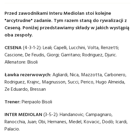
Przed zawodnikami Interu Mediolan stoi kolejne
"arcytrudne" zadanie. Tym razem staną do rywalizacji z
Ceseną. Poniżej przedstawiamy składy w jakich wystąpią
oba zespoły.
CESENA
(4-3-1-2): Leali; Capelli, Lucchini, Volta, Renzetti;
Cascione, De Feudis, Giorgi; Garritano; Rodriguez, Djuric.
Allenatore: Bisoli
Ławka rezerwowych:
Agliardi, Nica, Mazzotta, Carbonero,
Rodriguez, Krajnc, Magnusson, Succi, Perico, Hugo Almeida,
Ze Eduardo, Bressan
Trener:
Pierpaolo Bisoli
INTER MEDIOLAN
(3-5-2): Handanovic; Campagnaro,
Ranocchia, Juan; Obi, Hernanes, Medel, Kovacic, Dodò; Icardi,
Palacio.