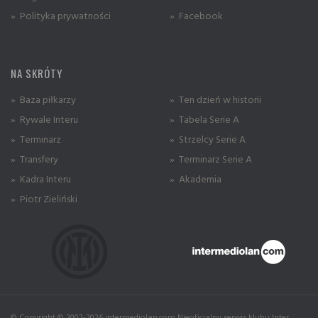
» Polityka prywatności
» Facebook
NA SKRÓTY
» Baza piłkarzy
» Ten dzień w historii
» Rywale Interu
» Tabela Serie A
» Terminarz
» Strzelcy Serie A
» Transfery
» Terminarz Serie A
» Kadra Interu
» Akademia
» Piotr Zieliński
© Copyright © 2002-2026 intermediolan.com Nieoficjalny serwis klubu Inter