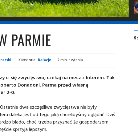
W PARMIE
R
narski
Kategoria:
Relacje
2 min. czytania
y ci się zwycięstwo, czekaj na mecz z Interem. Tak
, Roberto Donadoni. Parma przed własną
er 2-0.
. Ostatnie dwa szczęśliwe zwycięstwa nie były
eru daleka jest od tego jaką chcielibyśmy oglądać. Dziś
 bardzo blado, choć trzeba przyznać że gospodarzom
zęście sprzyja lepszym.