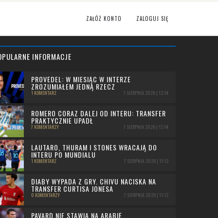
ZAŁÓŻ KONTO
ZALOGUJ SIĘ
OPULARNE INFORMACJE
PROVEDEL: W MIESIĄC W INTERZE
ZROZUMIAŁEM JEDNĄ RZECZ
1 KOMENTARZ
7 SIERPNIA 2026 | 12:14
ROMERO CORAZ DALEJ OD INTERU: TRANSFER
PRAKTYCZNIE UPADŁ
7 KOMENTARZY
7 SIERPNIA 2026 | 12:14
LAUTARO, THURAM I STONES WRACAJĄ DO
INTERU PO MUNDIALU
1 KOMENTARZ
7 SIERPNIA 2026 | 11:12
DIABY WYPADA Z GRY. CHIVU NACISKA NA
TRANSFER CURTISA JONESA
0 KOMENTARZY
7 SIERPNIA 2026 | 11:12
PAVARD NIE STAWIA NA ARABIĘ.