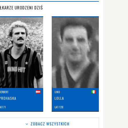
IŁKARZE URODZENI DZIŚ
HERBERT
LINO
PROHASKA
LOLLA
AT: 71
LAT: 128
ZOBACZ WSZYSTKICH