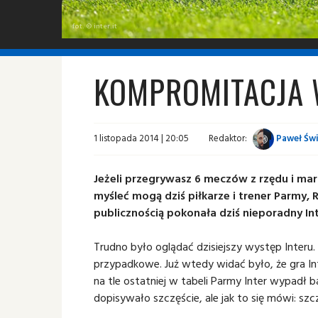
fot. © inter.it
KOMPROMITACJA 
1 listopada 2014 | 20:05
Redaktor:
Paweł Świ
Jeżeli przegrywasz 6 meczów z rzędu i marz
myśleć mogą dziś piłkarze i trener Parmy
publicznością pokonała dziś nieporadny Int
Trudno było oglądać dzisiejszy występ Interu
przypadkowe. Już wtedy widać było, że gra Int
na tle ostatniej w tabeli Parmy Inter wypadł
dopisywało szczęście, ale jak to się mówi: szc