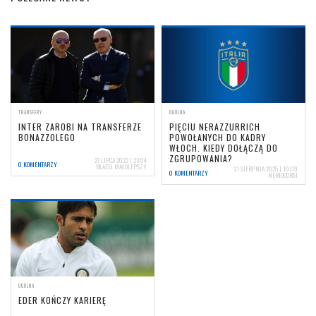
TRANSFERY
OGÓLNA
INTER ZAROBI NA TRANSFERZE
PIĘCIU NERAZZURRICH
BONAZZOLEGO
POWOŁANYCH DO KADRY
WŁOCH. KIEDY DOŁĄCZĄ DO
ZGRUPOWANIA?
27 LIPCA 2022 | 23:04
0 KOMENTARZY
BŁAŻEJ MAŁOLEPSZY
31 SIERPNIA 2025 | 10:09
0 KOMENTARZY
NERIOCORSI
OGÓLNA
EDER KOŃCZY KARIERĘ