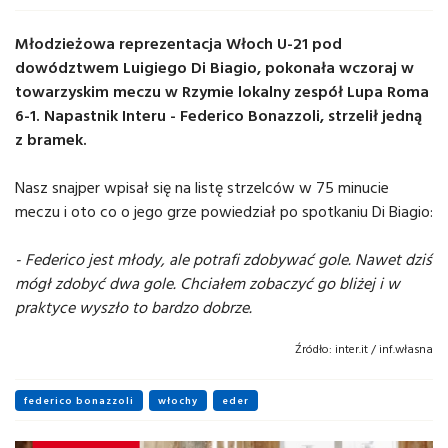
Młodzieżowa reprezentacja Włoch U-21 pod
dowództwem Luigiego Di Biagio, pokonała wczoraj w
towarzyskim meczu w Rzymie lokalny zespół Lupa Roma
6-1. Napastnik Interu - Federico Bonazzoli, strzelił jedną
z bramek.
Nasz snajper wpisał się na listę strzelców w 75 minucie
meczu i oto co o jego grze powiedział po spotkaniu Di Biagio:
- Federico jest młody, ale potrafi zdobywać gole. Nawet dziś
mógł zdobyć dwa gole. Chciałem zobaczyć go bliżej i w
praktyce wyszło to bardzo dobrze.
Źródło:
inter.it / inf.własna
federico bonazzoli
włochy
eder