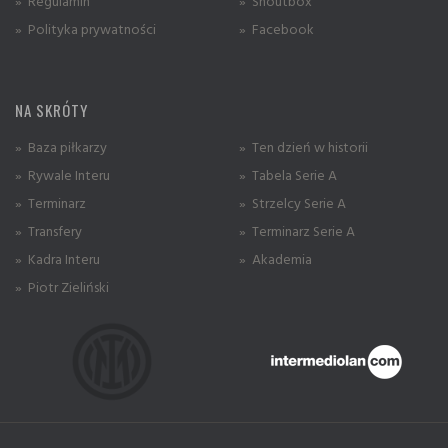
» Regulamin
» Shoutbox
» Polityka prywatności
» Facebook
NA SKRÓTY
» Baza piłkarzy
» Ten dzień w historii
» Rywale Interu
» Tabela Serie A
» Terminarz
» Strzelcy Serie A
» Transfery
» Terminarz Serie A
» Kadra Interu
» Akademia
» Piotr Zieliński