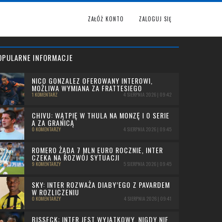
ZAŁÓŻ KONTO
ZALOGUJ SIĘ
OPULARNE INFORMACJE
NICO GONZALEZ OFEROWANY INTEROWI,
MOŻLIWA WYMIANA ZA FRATTESIEGO
1 KOMENTARZ
4 SIERPNIA 2026 | 09:42
CHIVU: WĄTPIĘ W THULA NA MONZĘ I O SERIE
A ZA GRANICĄ
0 KOMENTARZY
4 SIERPNIA 2026 | 09:45
ROMERO ŻĄDA 7 MLN EURO ROCZNIE, INTER
CZEKA NA ROZWÓJ SYTUACJI
9 KOMENTARZY
5 SIERPNIA 2026 | 09:45
SKY: INTER ROZWAŻA DIABY’EGO Z PAVARDEM
W ROZLICZENIU
0 KOMENTARZY
4 SIERPNIA 2026 | 09:41
BISSECK: INTER JEST WYJĄTKOWY, NIGDY NIE