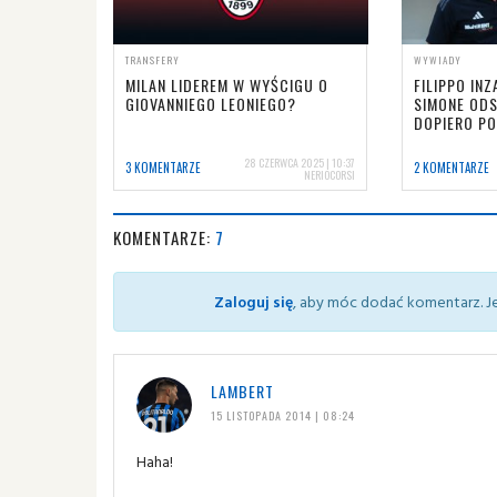
TRANSFERY
WYWIADY
MILAN LIDEREM W WYŚCIGU O
FILIPPO INZ
GIOVANNIEGO LEONIEGO?
SIMONE ODS
DOPIERO PO
28 CZERWCA 2025 | 10:37
3 KOMENTARZE
2 KOMENTARZE
NERIOCORSI
KOMENTARZE:
7
Zaloguj się
, aby móc dodać komentarz. Je
LAMBERT
15 LISTOPADA 2014 | 08:24
Haha!