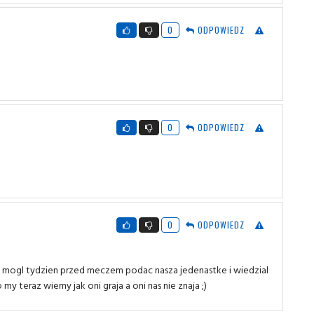
0
ODPOWIEDZ
0
ODPOWIEDZ
0
ODPOWIEDZ
zta mogl tydzien przed meczem podac nasza jedenastke i wiedzial
y teraz wiemy jak oni graja a oni nas nie znaja ;)