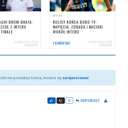
OGÓLNA
AGHI BRONI BRATA:
KULISY KOŃCA BOBO TV:
ZEDŁ Z INTERU
NAPIĘCIA, ZDRADA I NACISKI
 FINALE
WOKÓŁ INTERU
4 LIPCA 2025 | 07:29
11 LIPCA 2026 | 10:06
1 KOMENTARZ
NERIOCORSI
NERIOCORSI
żeli nie posiadasz konta, możesz się
zarejestrować
.
0
ODPOWIEDZ