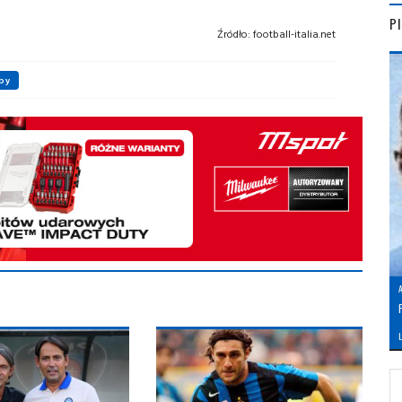
P
Źródło:
football-italia.net
by
L