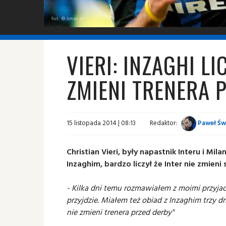
fot. © inter.it
VIERI: INZAGHI LI
ZMIENI TRENERA 
15 listopada 2014 | 08:13
Redaktor:
Paweł Św
Christian Vieri, były napastnik Interu i Mil
Inzaghim, bardzo liczył że Inter nie zmi
- Kilka dni temu rozmawiałem z moimi przyjac
przyjdzie. Miałem też obiad z Inzaghim trzy dn
nie zmieni trenera przed derby"