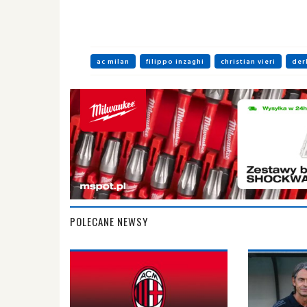
ac milan
filippo inzaghi
christian vieri
der
POLECANE NEWSY