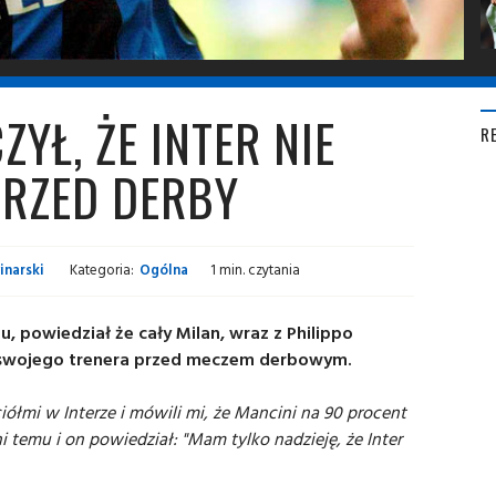
CZYŁ, ŻE INTER NIE
R
PRZED DERBY
inarski
Kategoria:
Ogólna
1 min. czytania
anu, powiedział że cały Milan, wraz z Philippo
eni swojego trenera przed meczem derbowym.
iółmi w Interze i mówili mi, że Mancini na 90 procent
i temu i on powiedział: "Mam tylko nadzieję, że Inter