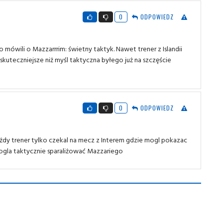
0
ODPOWIEDZ
o mówili o Mazzarrrim: świetny taktyk. Nawet trener z Islandii
skuteczniejsze niż myśl taktyczna byłego już na szczęście
0
ODPOWIEDZ
żdy trener tylko czekal na mecz z Interem gdzie mogl pokazac
mogla taktycznie sparaliżować Mazzariego