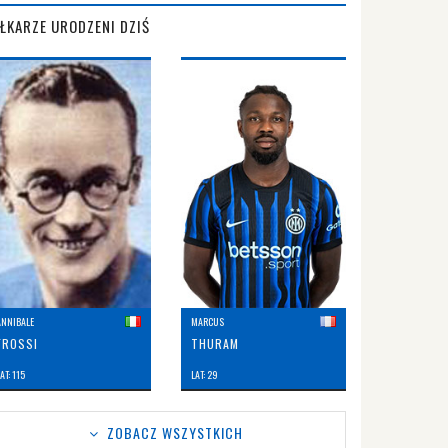
IŁKARZE URODZENI DZIŚ
ANNIBALE
MARCUS
FROSSI
THURAM
AT: 115
LAT: 29
ZOBACZ WSZYSTKICH