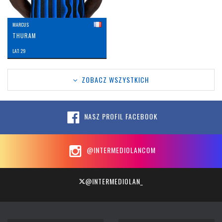
MARCUS
THURAM
LAT: 29
ZOBACZ WSZYSTKICH
NASZ PROFIL FACEBOOK
@INTERMEDIOLANCOM
@INTERMEDIOLAN_