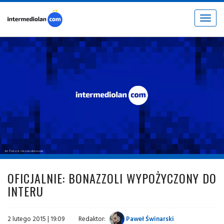
Toggle
navigat
fot. © inter.it / intermediolan.com
OFICJALNIE: BONAZZOLI WYPOŻYCZONY DO
INTERU
2 lutego 2015 | 19:09
Redaktor:
Paweł Świnarski