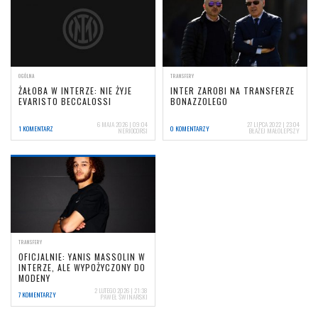
OGÓLNA
TRANSFERY
ŻAŁOBA W INTERZE: NIE ŻYJE
INTER ZAROBI NA TRANSFERZE
EVARISTO BECCALOSSI
BONAZZOLEGO
6 MAJA 2026 | 09:04
27 LIPCA 2022 | 23:04
1 KOMENTARZ
0 KOMENTARZY
NERIOCORSI
BŁAŻEJ MAŁOLEPSZY
TRANSFERY
OFICJALNIE: YANIS MASSOLIN W
INTERZE, ALE WYPOŻYCZONY DO
MODENY
2 LUTEGO 2026 | 21:38
7 KOMENTARZY
PAWEŁ ŚWINARSKI