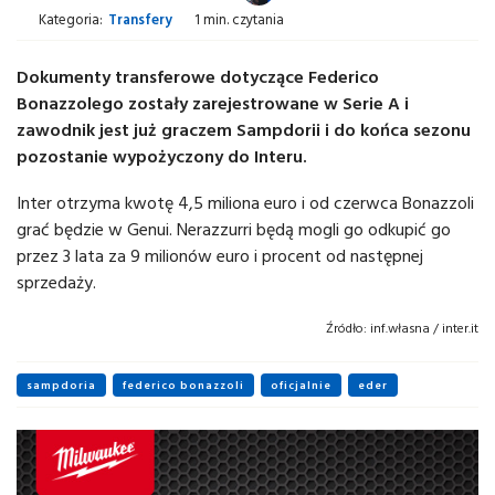
Kategoria:
Transfery
1 min. czytania
Dokumenty transferowe dotyczące Federico
Bonazzolego zostały zarejestrowane w Serie A i
zawodnik jest już graczem Sampdorii i do końca sezonu
pozostanie wypożyczony do Interu.
Inter otrzyma kwotę 4,5 miliona euro i od czerwca Bonazzoli
grać będzie w Genui. Nerazzurri będą mogli go odkupić go
przez 3 lata za 9 milionów euro i procent od następnej
sprzedaży.
Źródło:
inf.własna / inter.it
sampdoria
federico bonazzoli
oficjalnie
eder