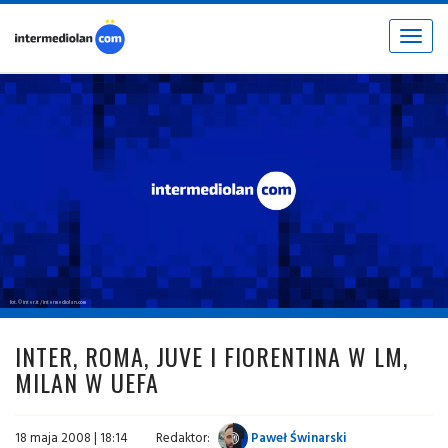
Toggle
navigat
fot. © inter.it / intermediolan.com
INTER, ROMA, JUVE I FIORENTINA W LM,
MILAN W UEFA
18 maja 2008 | 18:14
Redaktor:
Paweł Świnarski