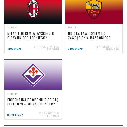
TRANSFERY
TRANSFERY
MILAN LIDEREM W WYŚCIGU O
NDICKA FAWORYTEM DO
GIOVANNIEGO LEONIEGO?
ZASTĄPIENIA BASTONIEGO
28 CZERWCA 2025 | 10:37
1 CZERWCA 2026 | 07:00
3 KOMENTARZE
0 KOMENTARZY
NERIOCORSI
MAREK SUDOŁ
TRANSFERY
FIORENTINA PROPONUJE DE GEĘ
INTEROWI - CO NA TO INTER?
26 MAJA 2026 | 11:47
0 KOMENTARZY
NERIOCORSI