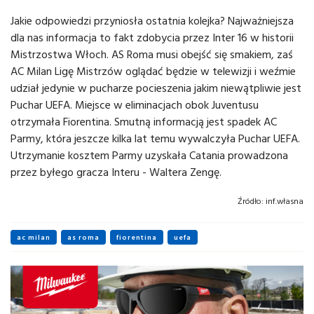
Jakie odpowiedzi przyniosła ostatnia kolejka? Najważniejsza
dla nas informacja to fakt zdobycia przez Inter 16 w historii
Mistrzostwa Włoch. AS Roma musi obejść się smakiem, zaś
AC Milan Ligę Mistrzów oglądać będzie w telewizji i weźmie
udział jedynie w pucharze pocieszenia jakim niewątpliwie jest
Puchar UEFA. Miejsce w eliminacjach obok Juventusu
otrzymała Fiorentina. Smutną informacją jest spadek AC
Parmy, która jeszcze kilka lat temu wywalczyła Puchar UEFA.
Utrzymanie kosztem Parmy uzyskała Catania prowadzona
przez byłego gracza Interu - Waltera Zengę.
Źródło:
inf.własna
ac milan
as roma
fiorentina
uefa