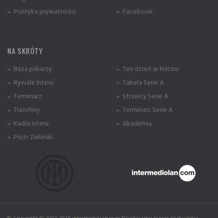
» Polityka prywatności
» Facebook
NA SKRÓTY
» Baza piłkarzy
» Ten dzień w historii
» Rywale Interu
» Tabela Serie A
» Terminarz
» Strzelcy Serie A
» Transfery
» Terminarz Serie A
» Kadra Interu
» Akademia
» Piotr Zieliński
© Copyright © 2002-2026 intermediolan.com Nieoficjalny serwis klubu Inter