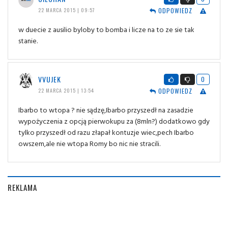
ODPOWIEDZ
22 MARCA 2015 | 09:57
w duecie z ausilio byloby to bomba i licze na to ze sie tak
stanie.
VVUJEK
0
ODPOWIEDZ
22 MARCA 2015 | 13:54
Ibarbo to wtopa ? nie sądzę,Ibarbo przyszedł na zasadzie
wypożyczenia z opcją pierwokupu za (8mln?) dodatkowo gdy
tylko przyszedł od razu złapał kontuzje wiec,pech Ibarbo
owszem,ale nie wtopa Romy bo nic nie stracili.
REKLAMA