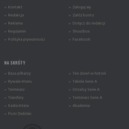
» Kontakt
» Zaloguj się
» Redakcja
» Załóż konto
» Reklama
» Dołącz do redakcji
» Regulamin
» Shoutbox
» Polityka prywatności
» Facebook
NA SKRÓTY
» Baza piłkarzy
» Ten dzień w historii
» Rywale Interu
» Tabela Serie A
» Terminarz
» Strzelcy Serie A
» Transfery
» Terminarz Serie A
» Kadra Interu
» Akademia
» Piotr Zieliński