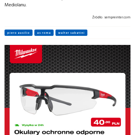
Mediolanu.
Źródło:
sempreinter.com
piero ausilio
as roma
walter sabatini