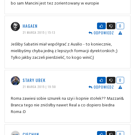
bo sam Mancini jest tez zorientowany w europie
HAGAEN
0
ODPOWIEDZ
21 MARCA 2015 | 15:13
Jeśliby Sabatini miał współgrać z Ausilio - to koniecznie,
mielibyśmy chyba jedną z lepszych formacji dyrektorskich ;)
Tylko jakby zaczeli pierdzielić, to kogo winić;)
STARY UBEK
0
ODPOWIEDZ
21 MARCA 2015 | 19:50
Roma zawiesi sobie sznurek na szyi i kopnie stołek?? Mazzari&
Branca tego nie zniósłby nawet Real a co dopiero biedna
Roma :D
CIECHAN
0