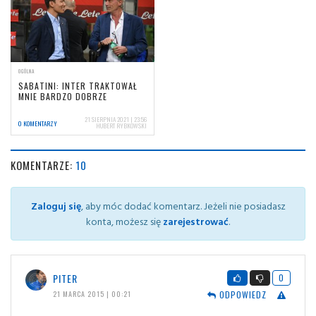
OGÓLNA
SABATINI: INTER TRAKTOWAŁ
MNIE BARDZO DOBRZE
21 SIERPNIA 2021 | 23:56
0 KOMENTARZY
HUBERT RYBKOWSKI
KOMENTARZE:
10
Zaloguj się
, aby móc dodać komentarz. Jeżeli nie posiadasz
konta, możesz się
zarejestrować
.
PITER
0
ODPOWIEDZ
21 MARCA 2015 | 00:21