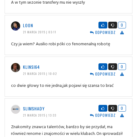
A w tym sezonie transfery mu nie wyszły
LOON
0
ODPOWIEDZ
21 MARCA 2015 | 03:11
Czy ja wiem? Ausilio robi póki co fenomenalną robotę
KLINSI64
0
ODPOWIEDZ
21 MARCA 2015 | 10:02
co dwie głowy to nie jedna,jak pojawi się szansa to brać
SLIMSHADY
0
ODPOWIEDZ
21 MARCA 2015 | 13:33
Znakomity znawca talentów, bardzo by sie przydał, ma
również renome i znajomości w wielu klubach. On sprowadził