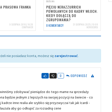
OGÓLNA
JA PRASOWA FRANKA
PIĘCIU NERAZZURRICH
POWOŁANYCH DO KADRY WŁOCH.
KIEDY DOŁĄCZĄ DO
ZGRUPOWANIA?
9 SIERPNIA 2016 | 16:28
31 SIERPNIA 2025 | 10:09
0 KOMENTARZY
COMPANIER
NERIOCORSI
żeli nie posiadasz konta, możesz się
zarejestrować
.
0
ODPOWIEDZ
 powinniśmy zdobywać pieniądze do tego marne na sprzedaży
Bona będzie jednym z lepszych na swojej pozycji na świecie - co
adrze inne realia ale szybko się przyzwyczai tak jak Icardi -
 klauzula aby go odkupić za rozsadną cene