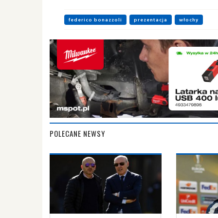
federico bonazzoli
prezentacja
włochy
POLECANE NEWSY