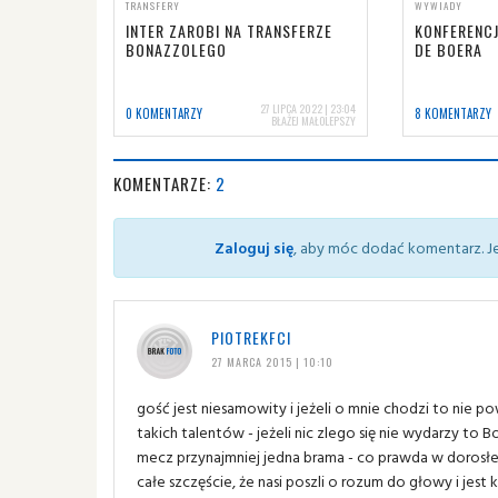
TRANSFERY
WYWIADY
INTER ZAROBI NA TRANSFERZE
KONFERENC
BONAZZOLEGO
DE BOERA
27 LIPCA 2022 | 23:04
0 KOMENTARZY
8 KOMENTARZY
BŁAŻEJ MAŁOLEPSZY
KOMENTARZE:
2
Zaloguj się
, aby móc dodać komentarz. Je
PIOTREKFCI
27 MARCA 2015 | 10:10
gość jest niesamowity i jeżeli o mnie chodzi to nie
takich talentów - jeżeli nic zlego się nie wydarzy to 
mecz przynajmniej jedna brama - co prawda w dorosłej k
całe szczęście, że nasi poszli o rozum do głowy i jest