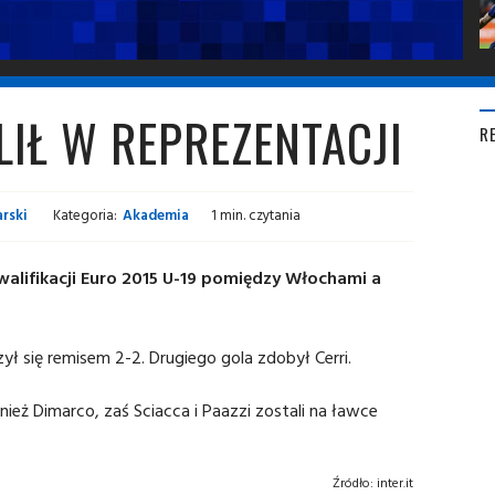
LIŁ W REPREZENTACJI
R
rski
Kategoria:
Akademia
1 min. czytania
walifikacji Euro 2015 U-19 pomiędzy Włochami a
ył się remisem 2-2. Drugiego gola zdobył Cerri.
eż Dimarco, zaś Sciacca i Paazzi zostali na ławce
Źródło:
inter.it