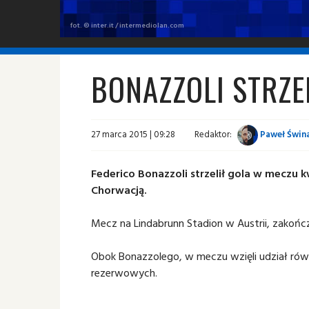
fot. © inter.it / intermediolan.com
BONAZZOLI STRZE
27 marca 2015 | 09:28
Redaktor:
Paweł Świna
Federico Bonazzoli strzelił gola w meczu k
Chorwacją.
Mecz na Lindabrunn Stadion w Austrii, zakończ
Obok Bonazzolego, w meczu wzięli udział równi
rezerwowych.