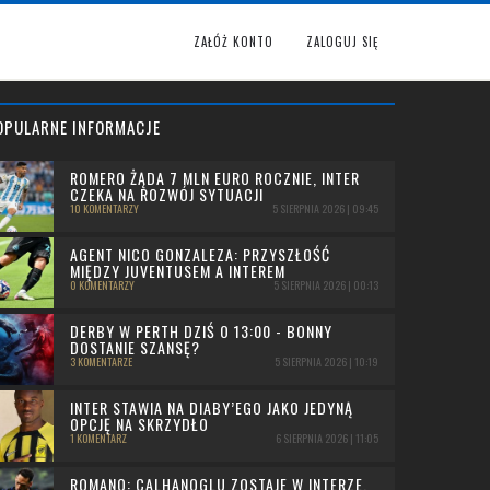
ZAŁÓŻ KONTO
ZALOGUJ SIĘ
OPULARNE INFORMACJE
ROMERO ŻĄDA 7 MLN EURO ROCZNIE, INTER
CZEKA NA ROZWÓJ SYTUACJI
10 KOMENTARZY
5 SIERPNIA 2026 | 09:45
AGENT NICO GONZALEZA: PRZYSZŁOŚĆ
MIĘDZY JUVENTUSEM A INTEREM
0 KOMENTARZY
5 SIERPNIA 2026 | 00:13
DERBY W PERTH DZIŚ O 13:00 - BONNY
DOSTANIE SZANSĘ?
3 KOMENTARZE
5 SIERPNIA 2026 | 10:19
INTER STAWIA NA DIABY’EGO JAKO JEDYNĄ
OPCJĘ NA SKRZYDŁO
1 KOMENTARZ
6 SIERPNIA 2026 | 11:05
ROMANO: CALHANOGLU ZOSTAJE W INTERZE,