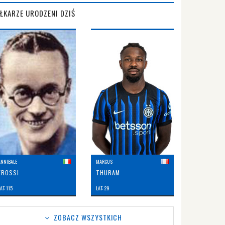
IŁKARZE URODZENI DZIŚ
ANNIBALE
MARCUS
FROSSI
THURAM
AT: 115
LAT: 29
ZOBACZ WSZYSTKICH