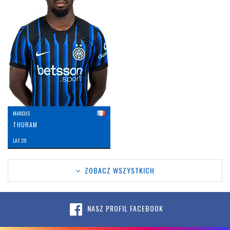
MARCUS
THURAM
LAT: 29
ZOBACZ WSZYSTKICH
NASZ PROFIL FACEBOOK