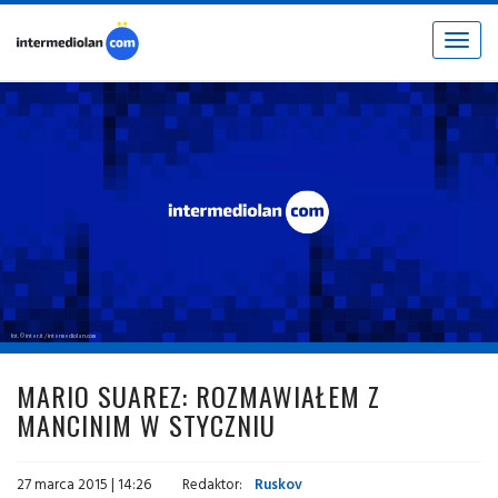
Toggle
navigat
fot. © inter.it / intermediolan.com
MARIO SUAREZ: ROZMAWIAŁEM Z
MANCINIM W STYCZNIU
27 marca 2015 | 14:26
Redaktor:
Ruskov