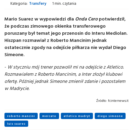
Kategoria:
Transfery
1 min. czytania
Mario Suarez w wypowiedzi dla
Onda Cero
potwierdził,
że podczas zimowego okienka transferowego
poruszany był temat jego przenosin do Interu Mediolan.
Hiszpan rozmawiał z Roberto Mancinim jednak
ostatecznie zgody na odejście piłkarza nie wydał Diego
Simeone.
-
W styczniu mój trener pozwolił mi na odejście z Atletico.
Rozmawiałem z Roberto Mancinim, a Inter złożył klubowi
ofertę. Póżniej jednak Simeone zmienił zdanie i pozostałem
w Madrycie.
Źródło:
fcinternews.it
roberto mancini
mercato
atletico madryt
diego simeone
luis suarez