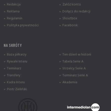
» Redakcja
» Załóż konto
» Reklama
» Dołącz do redakcji
» Regulamin
» Shoutbox
» Polityka prywatności
» Facebook
NA SKRÓTY
» Baza piłkarzy
» Ten dzień w historii
» Rywale Interu
» Tabela Serie A
» Terminarz
» Strzelcy Serie A
» Transfery
» Terminarz Serie A
» Kadra Interu
» Akademia
» Piotr Zieliński