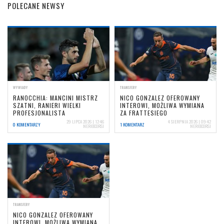
POLECANE NEWSY
WYWIADY
TRANSFERY
RANOCCHIA: MANCINI MISTRZ
NICO GONZALEZ OFEROWANY
SZATNI, RANIERI WIELKI
INTEROWI, MOŻLIWA WYMIANA
PROFESJONALISTA
ZA FRATTESIEGO
29 LIPCA 2026 | 12:46
4 SIERPNIA 2026 | 09:42
0 KOMENTARZY
1 KOMENTARZ
NERIOCORSI
NERIOCORSI
TRANSFERY
NICO GONZALEZ OFEROWANY
INTEROWI, MOŻLIWA WYMIANA