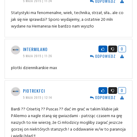
ODPOWIEDZ
5 MAJA 2015 | 11:24
Statystyki ma fenomenalne, wiek, technika, strzał, siła... ale co
jak się nie sprawdzi? Sporo wydajemy, a ostatnie 20 mln
wydane na Hernanesa nie bardzo nam wyszło
INTERMILANO
0
ODPOWIEDZ
5 MAJA 2015 | 11:26
plotki dziennikarskie max
PIOTREKFCI
0
ODPOWIEDZ
5 MAJA 2015 | 12:14
Bardi ?? Crisetiq ?? Puscas ?? dać im grać w takim klubie jak
PAlermo a nagle staną się gwiazdami - patrząc czasem na grę
naszych to nie wierzę, że Ci młodzicy mogliby zagrać jeszcze
gorzej on niektórych starszych ! a oddawanie w/w to paranoja
i wielki błąd !!