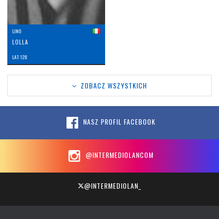
LINO
LOLLA
LAT: 128
ZOBACZ WSZYSTKICH
NASZ PROFIL FACEBOOK
@INTERMEDIOLANCOM
@INTERMEDIOLAN_