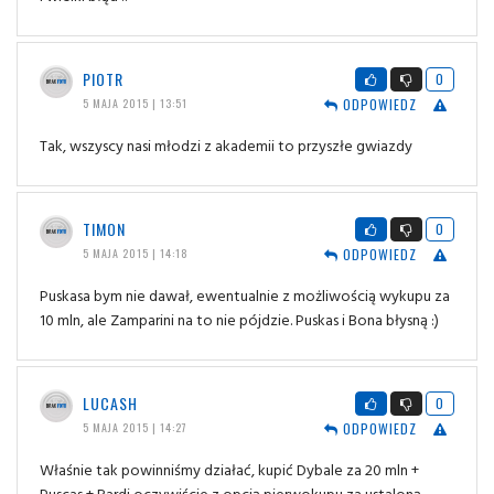
PIOTR
0
ODPOWIEDZ
5 MAJA 2015 | 13:51
Tak, wszyscy nasi młodzi z akademii to przyszłe gwiazdy
TIMON
0
ODPOWIEDZ
5 MAJA 2015 | 14:18
Puskasa bym nie dawał, ewentualnie z możliwością wykupu za
10 mln, ale Zamparini na to nie pójdzie. Puskas i Bona błysną :)
LUCASH
0
ODPOWIEDZ
5 MAJA 2015 | 14:27
Właśnie tak powinniśmy działać, kupić Dybale za 20 mln +
Puscas + Bardi oczywiście z opcją pierwokupu za ustaloną