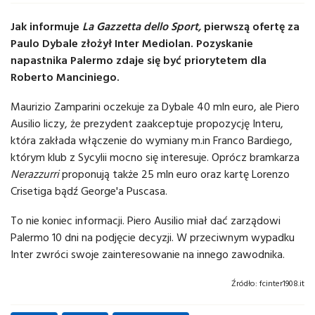
Jak informuje
La Gazzetta dello Sport,
pierwszą ofertę za
Paulo Dybale złożył Inter Mediolan. Pozyskanie
napastnika Palermo zdaje się być priorytetem dla
Roberto Manciniego.
Maurizio Zamparini oczekuje za Dybale 40 mln euro, ale Piero
Ausilio liczy, że prezydent zaakceptuje propozycję Interu,
która zakłada włączenie do wymiany m.in Franco Bardiego,
którym klub z Sycylii mocno się interesuje. Oprócz bramkarza
Nerazzurri
proponują także 25 mln euro oraz kartę Lorenzo
Crisetiga bądź George'a Puscasa.
To nie koniec informacji. Piero Ausilio miał dać zarządowi
Palermo 10 dni na podjęcie decyzji. W przeciwnym wypadku
Inter zwróci swoje zainteresowanie na innego zawodnika.
Źródło:
fcinter1908.it