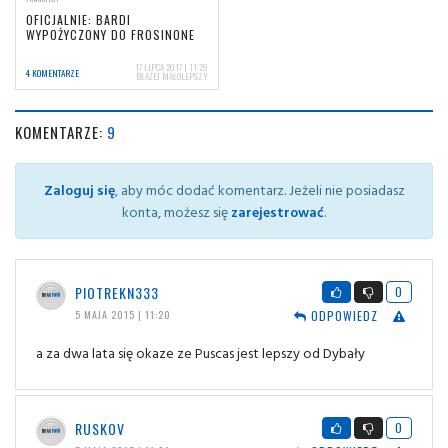
OFICJALNIE: BARDI
WYPOŻYCZONY DO FROSINONE
17 LIPCA 2017 | 11:29
4 KOMENTARZE
BŁAŻEJ MAŁOLEPSZY
KOMENTARZE:
9
Zaloguj się
, aby móc dodać komentarz. Jeżeli nie posiadasz
konta, możesz się
zarejestrować
.
PIOTREKN333
0
ODPOWIEDZ
5 MAJA 2015 | 11:20
a za dwa lata się okaze ze Puscas jest lepszy od Dybały
RUSKOV
0