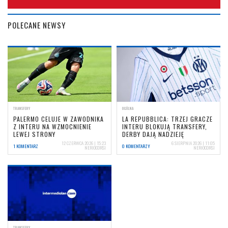
POLECANE NEWSY
TRANSFERY
OGÓLNA
PALERMO CELUJE W ZAWODNIKA
LA REPUBBLICA: TRZEJ GRACZE
Z INTERU NA WZMOCNIENIE
INTERU BLOKUJĄ TRANSFERY,
LEWEJ STRONY
DERBY DAJĄ NADZIEJĘ
12 CZERWCA 2026 | 15:23
6 SIERPNIA 2026 | 11:05
1 KOMENTARZ
0 KOMENTARZY
NERIOCORSI
NERIOCORSI
TRANSFERY