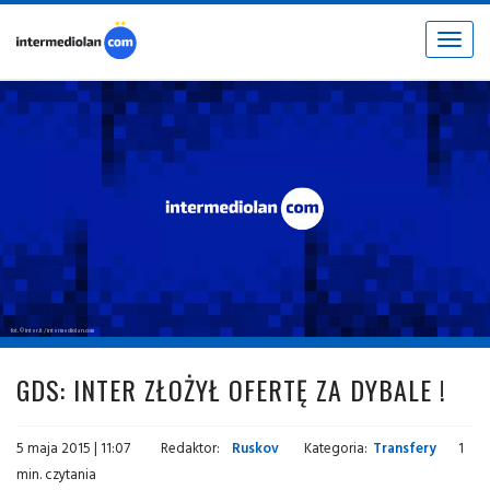
Toggle
navigat
fot. © inter.it / intermediolan.com
GDS: INTER ZŁOŻYŁ OFERTĘ ZA DYBALE !
5 maja 2015 | 11:07
Redaktor:
Ruskov
Kategoria:
Transfery
1
min. czytania