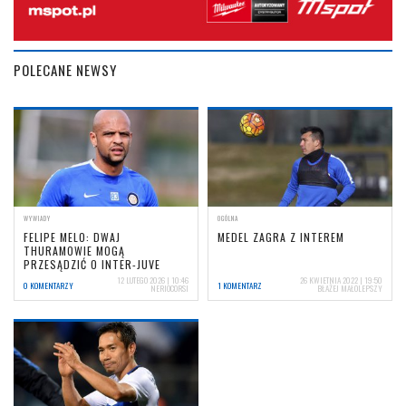
POLECANE NEWSY
WYWIADY
OGÓLNA
FELIPE MELO: DWAJ
MEDEL ZAGRA Z INTEREM
THURAMOWIE MOGĄ
PRZESĄDZIĆ O INTER-JUVE
12 LUTEGO 2026 | 10:46
26 KWIETNIA 2022 | 19:50
0 KOMENTARZY
1 KOMENTARZ
NERIOCORSI
BŁAŻEJ MAŁOLEPSZY