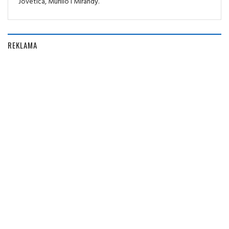
Jovetića, Murillo i Mirandy.
REKLAMA