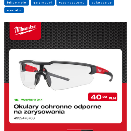
felipe melo
gary medel
yuto nagatomo
galatasaray
mercato