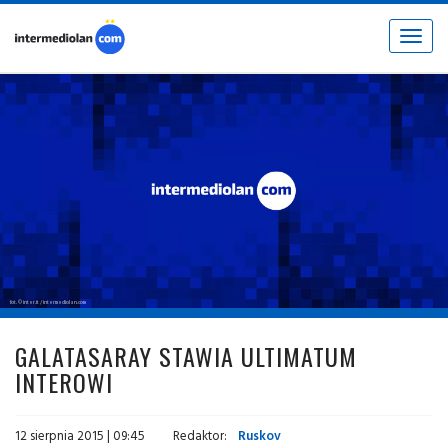
Toggle
navigat
fot. © inter.it / intermediolan.com
GALATASARAY STAWIA ULTIMATUM
INTEROWI
12 sierpnia 2015 | 09:45
Redaktor:
Ruskov