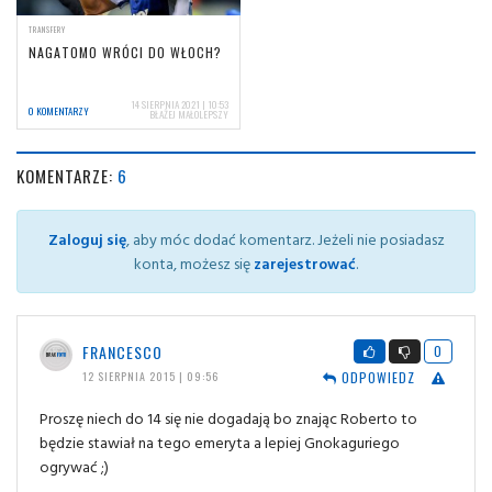
TRANSFERY
NAGATOMO WRÓCI DO WŁOCH?
14 SIERPNIA 2021 | 10:53
0 KOMENTARZY
BŁAŻEJ MAŁOLEPSZY
KOMENTARZE:
6
Zaloguj się
, aby móc dodać komentarz. Jeżeli nie posiadasz
konta, możesz się
zarejestrować
.
FRANCESCO
0
ODPOWIEDZ
12 SIERPNIA 2015 | 09:56
Proszę niech do 14 się nie dogadają bo znając Roberto to
będzie stawiał na tego emeryta a lepiej Gnokaguriego
ogrywać ;)