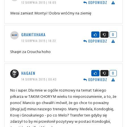
ODPOWIEDZ
12 SIERPNIA 2015 | 18:05
Messi zamiast Montyi ! Dobra wróćmy na ziemię
GRANITXHAKA
0
ODPOWIEDZ
12 SIERPNIA 2015 | 18:22
Shaqiri za Croucha hoho
HAGAEN
0
ODPOWIEDZ
14 SIERPNIA 2015 | 00:43
No i super. Dla mnie w ogóle rozmowy na temat takiego
piłkarza w TAKIM CHORYM wieku to nieporozumienie, a to, że
ponoć Mancio go chwalił i mówił, że go chce to poważny
(drugi już) minus naszego trenejro. Mamy Medela, Kondogbię,
Kovę i Gnoukuriego - po co Melo? Transfer ten gdyby się
zdarzył to by mi przesłonił pozytywy w postaci Kondogbii,