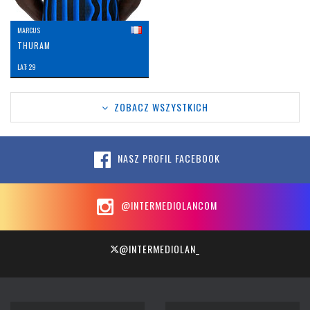
MARCUS
THURAM
LAT: 29
ZOBACZ WSZYSTKICH
NASZ PROFIL FACEBOOK
@INTERMEDIOLANCOM
@INTERMEDIOLAN_