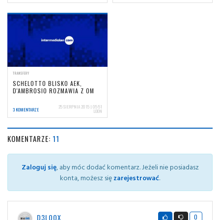
TRANSFERY
SCHELOTTO BLISKO AEK,
D'AMBROSIO ROZMAWIA Z OM
25 SIERPNIA 2015 | 05:51
3 KOMENTARZE
LOON
KOMENTARZE:
11
Zaloguj się
, aby móc dodać komentarz. Jeżeli nie posiadasz
konta, możesz się
zarejestrować
.
D3LOOX
0