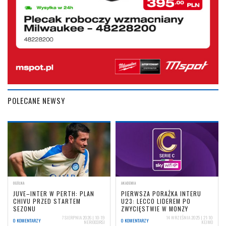
POLECANE NEWSY
OGÓLNA
AKADEMIA
JUVE–INTER W PERTH: PLAN
PIERWSZA PORAŻKA INTERU
CHIVU PRZED STARTEM
U23: LECCO LIDEREM PO
SEZONU
ZWYCIĘSTWIE W MONZY
7 SIERPNIA 2026 | 10:19
14 WRZEŚNIA 2025 | 21:10
0 KOMENTARZY
0 KOMENTARZY
NERIOCORSI
KEJMO