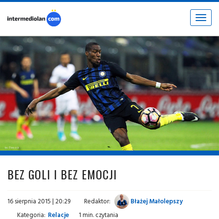
Toggle
navigat
fot. © inter.it
BEZ GOLI I BEZ EMOCJI
16 sierpnia 2015 | 20:29
Redaktor:
Błażej Małolepszy
Kategoria:
Relacje
1 min. czytania