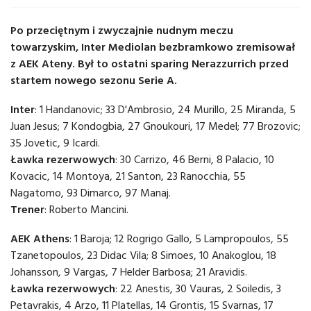
Po przeciętnym i zwyczajnie nudnym meczu
towarzyskim, Inter Mediolan bezbramkowo zremisował
z AEK Ateny. Był to ostatni sparing Nerazzurrich przed
startem nowego sezonu Serie A.
Inter
: 1 Handanovic; 33 D'Ambrosio, 24 Murillo, 25 Miranda, 5
Juan Jesus; 7 Kondogbia, 27 Gnoukouri, 17 Medel; 77 Brozovic;
35 Jovetic, 9 Icardi.
Ławka rezerwowych
: 30 Carrizo, 46 Berni, 8 Palacio, 10
Kovacic, 14 Montoya, 21 Santon, 23 Ranocchia, 55
Nagatomo, 93 Dimarco, 97 Manaj.
Trener
: Roberto Mancini.
AEK Athens
: 1 Baroja; 12 Rogrigo Gallo, 5 Lampropoulos, 55
Tzanetopoulos, 23 Didac Vila; 8 Simoes, 10 Anakoglou, 18
Johansson, 9 Vargas, 7 Helder Barbosa; 21 Aravidis.
Ławka rezerwowych
: 22 Anestis, 30 Vauras, 2 Soiledis, 3
Petavrakis, 4 Arzo, 11 Platellas, 14 Grontis, 15 Svarnas, 17