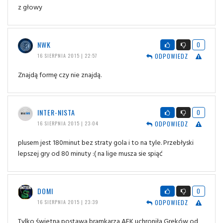
z głowy
NWK
0
ODPOWIEDZ
16 SIERPNIA 2015 | 22:57
Znajdą formę czy nie znajdą.
INTER-NISTA
0
ODPOWIEDZ
16 SIERPNIA 2015 | 23:04
plusem jest 180minut bez straty gola i to na tyle. Przebłyski
lepszej gry od 80 minuty :( na lige musza sie spiąć
DOMI
0
ODPOWIEDZ
16 SIERPNIA 2015 | 23:39
Tylko świetna postawa bramkarza AEK uchroniła Greków od