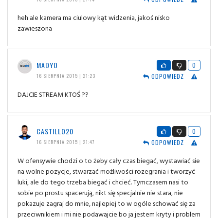
heh ale kamera ma ciulowy kąt widzenia, jakoś nisko
zawieszona
MADYO
0
ODPOWIEDZ
16 SIERPNIA 2015 | 21:23
DAJCIE STREAM KTOŚ ??
CASTILLO20
0
ODPOWIEDZ
16 SIERPNIA 2015 | 21:47
W ofensywie chodzi o to żeby cały czas biegać, wystawiać sie
na wolne pozycje, stwarzać możliwości rozegrania i tworzyć
luki, ale do tego trzeba biegać i chcieć. Tymczasem nasi to
sobie po prostu spacerują, nikt się specjalnie nie stara, nie
pokazuje zagraj do mnie, najlepiej to w ogóle schować się za
przeciwnikiem i mi nie podawajcie bo ja jestem kryty i problem