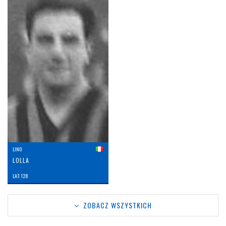
LINO
LOLLA
LAT: 128
ZOBACZ WSZYSTKICH