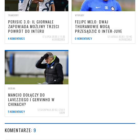
TRANSFERY
WYWIADY
PERISIC 3.0: IL GIORNALE
FELIPE MELO: DWAJ
ZAPOWIADA MOŻLIWY TRZECI
THURAMOWIE MOGĄ
POWRÓT DO INTERU
PRZESĄDZIĆ O INTER-JUVE
17 LIPCA 2026 | 11:26
12 LUTEGO 2026 | 10:46
4 KOMENTARZE
0 KOMENTARZY
NERIOCORSI
NERIOCORSI
OGÓLNA
MANCIO DOŁĄCZY DO
LAVEZZIEGO I GERVINHO W
CHINACH?
12 SIERPNIA 2016 | 23:01
5 KOMENTARZY
LOON
KOMENTARZE:
9