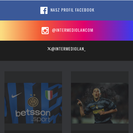
NASZ PROFIL FACEBOOK
@INTERMEDIOLANCOM
@INTERMEDIOLAN_