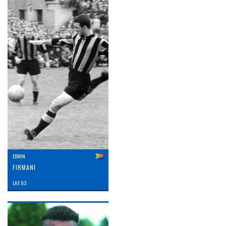
EDWIN
FIRMANI
LAT: 93