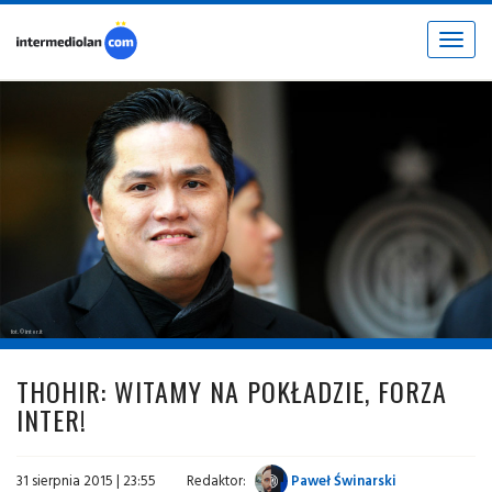
Toggle
navigat
fot. © inter.it
THOHIR: WITAMY NA POKŁADZIE, FORZA
INTER!
31 sierpnia 2015 | 23:55
Redaktor:
Paweł Świnarski