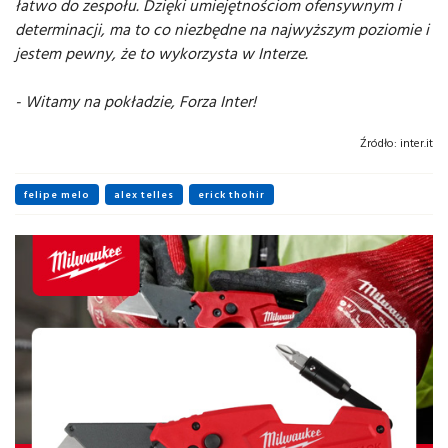
łatwo do zespołu. Dzięki umiejętnościom ofensywnym i
determinacji, ma to co niezbędne na najwyższym poziomie i
jestem pewny, że to wykorzysta w Interze.
- Witamy na pokładzie, Forza Inter!
Źródło:
inter.it
felipe melo
alex telles
erick thohir