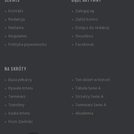
» Kontakt
» Zaloguj się
» Redakcja
» Załóż konto
» Reklama
» Dołącz do redakcji
» Regulamin
» Shoutbox
» Polityka prywatności
» Facebook
NA SKRÓTY
» Baza piłkarzy
» Ten dzień w historii
» Rywale Interu
» Tabela Serie A
» Terminarz
» Strzelcy Serie A
» Transfery
» Terminarz Serie A
» Kadra Interu
» Akademia
» Piotr Zieliński