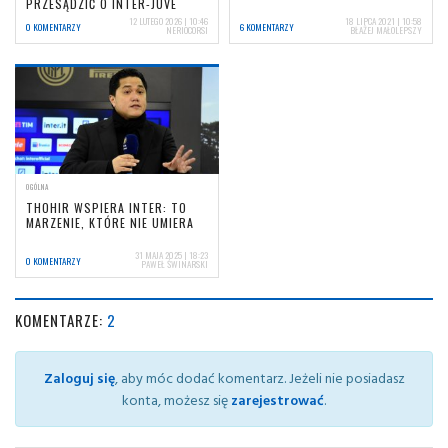
PRZESĄDZIĆ O INTER-JUVE
12 LUTEGO 2026 | 10:46
18 LIPCA 2021 | 10:58
0 KOMENTARZY
6 KOMENTARZY
NERIOCORSI
BŁAŻEJ MAŁOLEPSZY
OGÓLNA
THOHIR WSPIERA INTER: TO
MARZENIE, KTÓRE NIE UMIERA
31 MAJA 2025 | 18:23
0 KOMENTARZY
PAWEŁ ŚWINARSKI
KOMENTARZE:
2
Zaloguj się
, aby móc dodać komentarz. Jeżeli nie posiadasz
konta, możesz się
zarejestrować
.