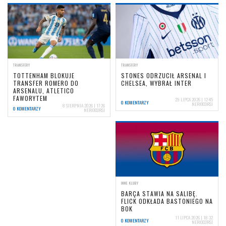
TRANSFERY
TRANSFERY
TOTTENHAM BLOKUJE
STONES ODRZUCIŁ ARSENAL I
TRANSFER ROMERO DO
CHELSEA, WYBRAŁ INTER
ARSENALU, ATLETICO
FAWORYTEM
29 LIPCA 2026 | 12:45
0 KOMENTARZY
NERIOCORSI
8 SIERPNIA 2026 | 17:26
0 KOMENTARZY
NERIOCORSI
INNE KLUBY
BARÇA STAWIA NA SALIBĘ.
FLICK ODKŁADA BASTONIEGO NA
BOK
11 LIPCA 2026 | 18:32
0 KOMENTARZY
NERIOCORSI