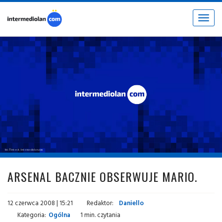
Toggle
navigat
fot. © inter.it / intermediolan.com
ARSENAL BACZNIE OBSERWUJE MARIO.
12 czerwca 2008 | 15:21
Redaktor:
Daniello
Kategoria:
Ogólna
1 min. czytania