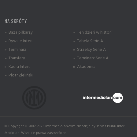
NA SKRÓTY
» Baza piłkarzy
» Ten dzień w historii
» Rywale Interu
» Tabela Serie A
» Terminarz
» Strzelcy Serie A
» Transfery
» Terminarz Serie A
» Kadra Interu
» Akademia
» Piotr Zieliński
© Copyright © 2002-2026 intermediolan.com Nieoficjalny serwis klubu Inter
Mediolan. Wszelkie prawa zastrzeżone.