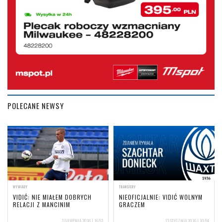
POLECANE NEWSY
WYWIADY
TRANSFERY
VIDIĆ: NIE MIAŁEM DOBRYCH
NIEOFICJALNIE: VIDIĆ WOLNYM
RELACJI Z MANCINIM
GRACZEM
3 SIERPNIA 2016 | 16:53
13 STYCZNIA 2016 | 10:54