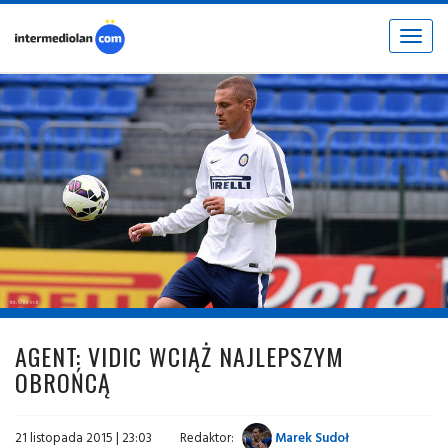
Toggle
navigat
fot. © inter.it
AGENT: VIDIC WCIĄŻ NAJLEPSZYM
OBROŃCĄ
21 listopada 2015 | 23:03
Redaktor:
Marek Sudoł