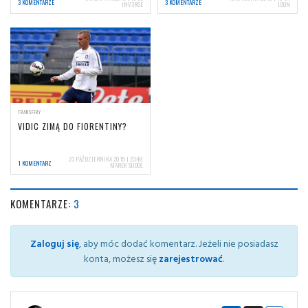
3 KOMENTARZE
3 KOMENTARZE
INV3RSE
LOON
TRANSFERY
VIDIC ZIMĄ DO FIORENTINY?
23 PAŹDZIERNIKA 2015 | 23:48
1 KOMENTARZ
MAREK SUDOŁ
KOMENTARZE:
3
Zaloguj się
, aby móc dodać komentarz. Jeżeli nie posiadasz
konta, możesz się
zarejestrować
.