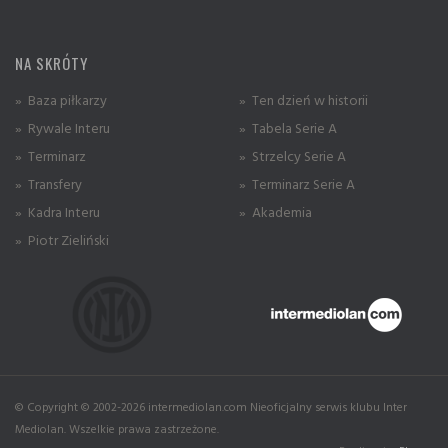
NA SKRÓTY
» Baza piłkarzy
» Ten dzień w historii
» Rywale Interu
» Tabela Serie A
» Terminarz
» Strzelcy Serie A
» Transfery
» Terminarz Serie A
» Kadra Interu
» Akademia
» Piotr Zieliński
© Copyright © 2002-2026 intermediolan.com Nieoficjalny serwis klubu Inter
Mediolan. Wszelkie prawa zastrzeżone.