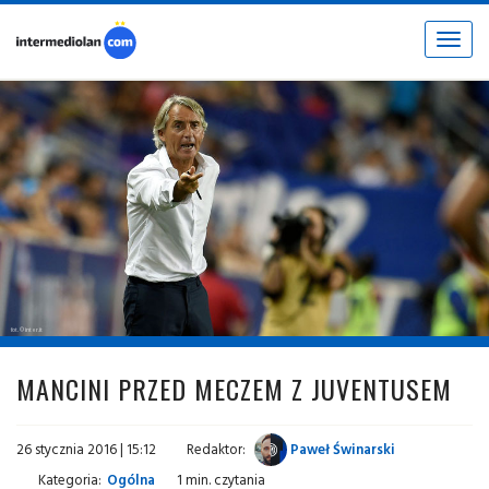
Toggle
navigat
fot. © inter.it
MANCINI PRZED MECZEM Z JUVENTUSEM
26 stycznia 2016 | 15:12
Redaktor:
Paweł Świnarski
Kategoria:
Ogólna
1 min. czytania