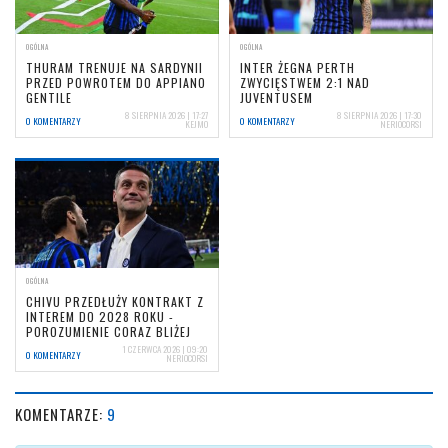
OGÓLNA
OGÓLNA
THURAM TRENUJE NA SARDYNII
INTER ŻEGNA PERTH
PRZED POWROTEM DO APPIANO
ZWYCIĘSTWEM 2:1 NAD
GENTILE
JUVENTUSEM
8 SIERPNIA 2026 | 17:27
8 SIERPNIA 2026 | 17:30
0 KOMENTARZY
0 KOMENTARZY
KEJMO
NERIOCORSI
OGÓLNA
CHIVU PRZEDŁUŻY KONTRAKT Z
INTEREM DO 2028 ROKU -
POROZUMIENIE CORAZ BLIŻEJ
1 CZERWCA 2026 | 09:20
0 KOMENTARZY
NERIOCORSI
KOMENTARZE:
9