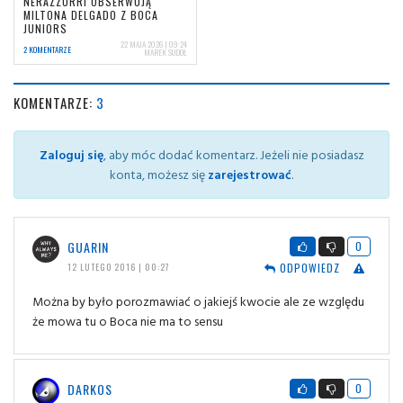
NERAZZURRI OBSERWUJĄ
MILTONA DELGADO Z BOCA
JUNIORS
22 MAJA 2026 | 09:24
2 KOMENTARZE
MAREK SUDOŁ
KOMENTARZE:
3
Zaloguj się
, aby móc dodać komentarz. Jeżeli nie posiadasz
konta, możesz się
zarejestrować
.
GUARIN
0
ODPOWIEDZ
12 LUTEGO 2016 | 00:27
Można by było porozmawiać o jakiejś kwocie ale ze względu
że mowa tu o Boca nie ma to sensu
DARKOS
0