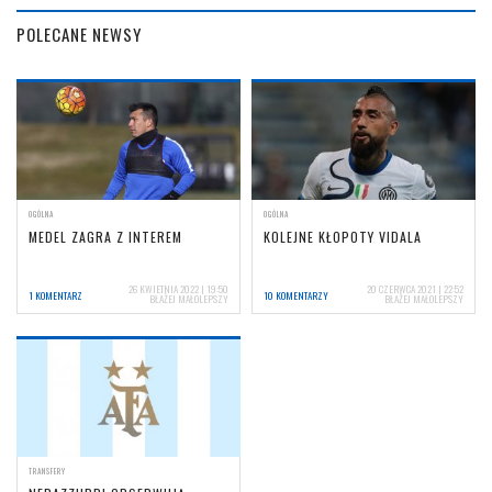
POLECANE NEWSY
OGÓLNA
OGÓLNA
MEDEL ZAGRA Z INTEREM
KOLEJNE KŁOPOTY VIDALA
26 KWIETNIA 2022 | 19:50
20 CZERWCA 2021 | 22:52
1 KOMENTARZ
10 KOMENTARZY
BŁAŻEJ MAŁOLEPSZY
BŁAŻEJ MAŁOLEPSZY
TRANSFERY