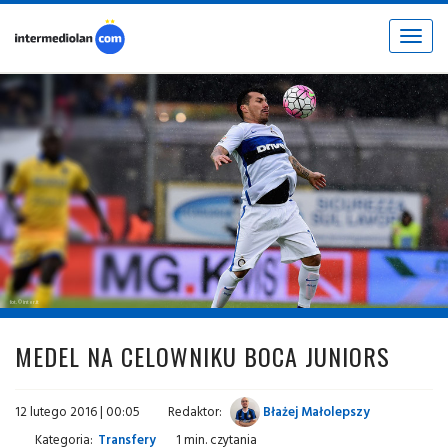
Toggle
navigat
fot. © inter.it
MEDEL NA CELOWNIKU BOCA JUNIORS
12 lutego 2016 | 00:05
Redaktor:
Błażej Małolepszy
Kategoria:
Transfery
1 min. czytania