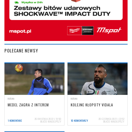
POLECANE NEWSY
OGÓLNA
OGÓLNA
MEDEL ZAGRA Z INTEREM
KOLEJNE KŁOPOTY VIDALA
26 KWIETNIA 2022 | 19:50
20 CZERWCA 2021 | 22:52
1 KOMENTARZ
10 KOMENTARZY
BŁAŻEJ MAŁOLEPSZY
BŁAŻEJ MAŁOLEPSZY