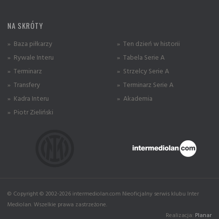
NA SKRÓTY
» Baza piłkarzy
» Ten dzień w historii
» Rywale Interu
» Tabela Serie A
» Terminarz
» Strzelcy Serie A
» Transfery
» Terminarz Serie A
» Kadra Interu
» Akademia
» Piotr Zieliński
© Copyright © 2002-2026 intermediolan.com Nieoficjalny serwis klubu Inter
Mediolan. Wszelkie prawa zastrzeżone.
Realizacja:
Planar