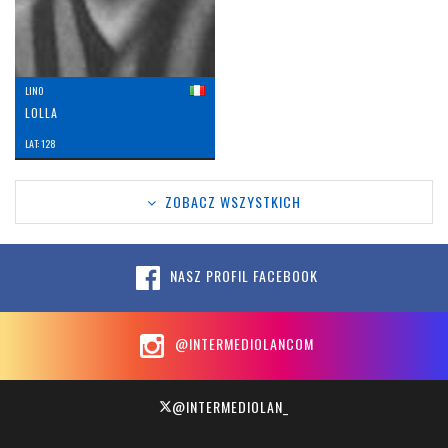
LINO
LOLLA
LAT: 128
ZOBACZ WSZYSTKICH
NASZ PROFIL FACEBOOK
@INTERMEDIOLANCOM
@INTERMEDIOLAN_