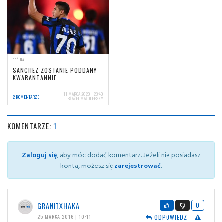
OGÓLNA
SANCHEZ ZOSTANIE PODDANY
KWARANTANNIE
11 MARCA 2020 | 23:40
2 KOMENTARZE
BŁAŻEJ MAŁOLEPSZY
KOMENTARZE:
1
Zaloguj się
, aby móc dodać komentarz. Jeżeli nie posiadasz
konta, możesz się
zarejestrować
.
GRANITXHAKA
0
ODPOWIEDZ
25 MARCA 2016 | 10:11