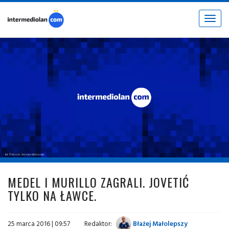
Toggle
navigat
fot. © inter.it / intermediolan.com
MEDEL I MURILLO ZAGRALI. JOVETIĆ
TYLKO NA ŁAWCE.
25 marca 2016 | 09:57
Redaktor:
Błażej Małolepszy