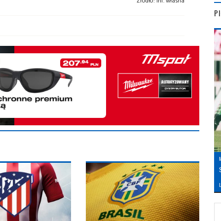
Źródło:
inf. własna
P
L