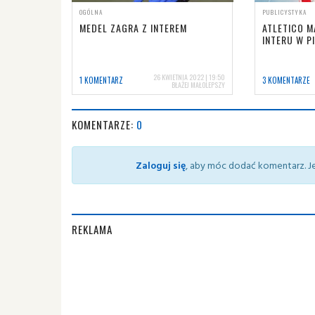
OGÓLNA
PUBLICYSTYKA
MEDEL ZAGRA Z INTEREM
ATLETICO M
INTERU W P
26 KWIETNIA 2022 | 19:50
1 KOMENTARZ
3 KOMENTARZE
BŁAŻEJ MAŁOLEPSZY
KOMENTARZE:
0
Zaloguj się
, aby móc dodać komentarz. Je
REKLAMA