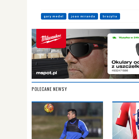
gary medel
joao miranda
brazylia
POLECANE NEWSY