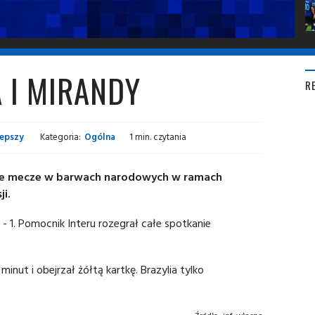
 I MIRANDY
R
lepszy
Kategoria:
Ogólna
1 min. czytania
ejne mecze w barwach narodowych w ramach
ji.
- 1. Pomocnik Interu rozegrał całe spotkanie
nut i obejrzał żółtą kartkę. Brazylia tylko