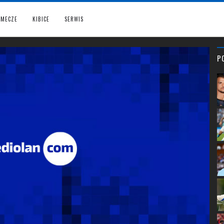
MECZE
KIBICE
SERWIS
P