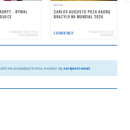
OGÓLNA
ADRYT - RYWAL
CARLOS AUGUSTO POZA KADRĄ
IGUŁCE
BRAZYLII NA MUNDIAL 2026
19 GRUDNIA 2023 | 09:43
19 MAJA 2026 | 09:38
5 KOMENTARZY
PAWEŁ ŚWINARSKI
NERIOCORSI
żeli nie posiadasz konta, możesz się
zarejestrować
.