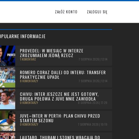
ZAŁÓŻ KONTO
ZALOGUJ SIĘ
OPULARNE INFORMACJE
PROVEDEL: W MIESIĄC W INTERZE
ZROZUMIAŁEM JEDNĄ RZECZ
1 KOMENTARZ
7 SIERPNIA 2026 | 12:14
ROMERO CORAZ DALEJ OD INTERU: TRANSFER
PRAKTYCZNIE UPADŁ
8 KOMENTARZY
7 SIERPNIA 2026 | 12:14
CHIVU: INTER JESZCZE NIE JEST GOTOWY,
DRUGA POŁOWA Z JUVE MNIE ZAWIODŁA
0 KOMENTARZY
8 SIERPNIA 2026 | 17:29
JUVE–INTER W PERTH: PLAN CHIVU PRZED
STARTEM SEZONU
0 KOMENTARZY
7 SIERPNIA 2026 | 10:19
LAUTARO, THURAM I STONES WRACAJĄ DO