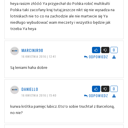
heya rasizm złóóó Ya przyjechał do Polska robić multikulti
Polska taki zacofany kraj tutaj jeszcze nikt się nie wysadza na
lotniskach nie to co na zachodzie ale nie martwcie się Ya
niedługo wybudować wam meczety i wszystko będzie jak
trzeba Ya heya
MARCINJR98
0
ODPOWIEDZ
16 KWIETNIA 2016 | 12:41
Są leniami haha dobre
DANIELLO
0
ODPOWIEDZ
16 KWIETNIA 2016 | 15:40
kurwa krótka pamięc lubicz. Eto'o sobie truchtał z Barceloną,
no nie?