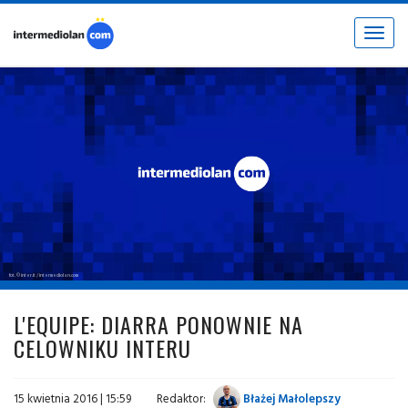
Toggle
navigat
fot. © inter.it / intermediolan.com
L'EQUIPE: DIARRA PONOWNIE NA
CELOWNIKU INTERU
15 kwietnia 2016 | 15:59
Redaktor:
Błażej Małolepszy