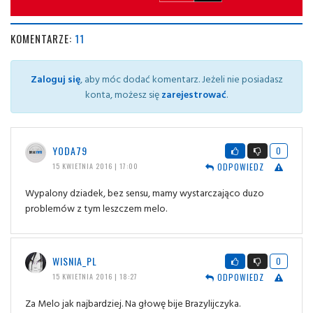
KOMENTARZE:
11
Zaloguj się
, aby móc dodać komentarz. Jeżeli nie posiadasz
konta, możesz się
zarejestrować
.
YODA79
0
ODPOWIEDZ
15 KWIETNIA 2016 | 17:00
Wypalony dziadek, bez sensu, mamy wystarczająco duzo
problemów z tym leszczem melo.
WISNIA_PL
0
ODPOWIEDZ
15 KWIETNIA 2016 | 18:27
Za Melo jak najbardziej. Na głowę bije Brazylijczyka.