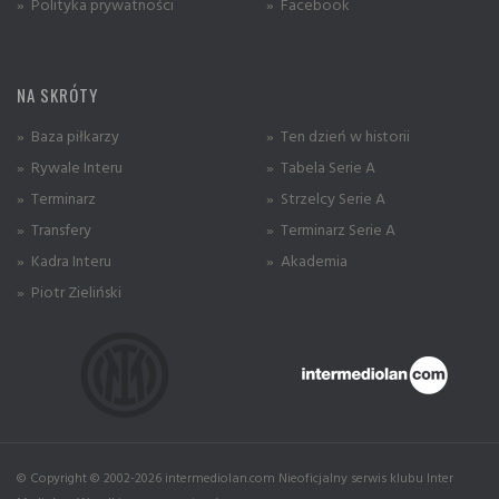
» Polityka prywatności
» Facebook
NA SKRÓTY
» Baza piłkarzy
» Ten dzień w historii
» Rywale Interu
» Tabela Serie A
» Terminarz
» Strzelcy Serie A
» Transfery
» Terminarz Serie A
» Kadra Interu
» Akademia
» Piotr Zieliński
© Copyright © 2002-2026 intermediolan.com Nieoficjalny serwis klubu Inter