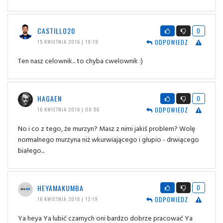
CASTILLO20
0
ODPOWIEDZ
15 KWIETNIA 2016 | 19:19
Ten nasz celownik... to chyba cwelownik :)
HAGAEN
0
ODPOWIEDZ
16 KWIETNIA 2016 | 00:56
No i co z tego, że murzyn? Masz z nimi jakiś problem? Wolę
normalnego murzyna niż wkurwiającego i głupio - drwiącego
białego...
HEYAMAKUMBA
0
ODPOWIEDZ
16 KWIETNIA 2016 | 12:19
Ya heya Ya lubić czarnych oni bardzo dobrze pracować Ya