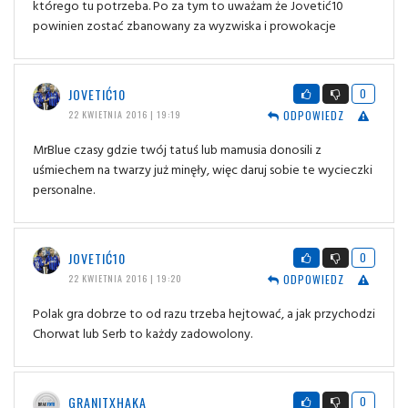
którego tu potrzeba. Po za tym to uważam że Jovetić10
powinien zostać zbanowany za wyzwiska i prowokacje
JOVETIĆ10
0
ODPOWIEDZ
22 KWIETNIA 2016 | 19:19
MrBlue czasy gdzie twój tatuś lub mamusia donosili z
uśmiechem na twarzy już minęły, więc daruj sobie te wycieczki
personalne.
JOVETIĆ10
0
ODPOWIEDZ
22 KWIETNIA 2016 | 19:20
Polak gra dobrze to od razu trzeba hejtować, a jak przychodzi
Chorwat lub Serb to każdy zadowolony.
GRANITXHAKA
0