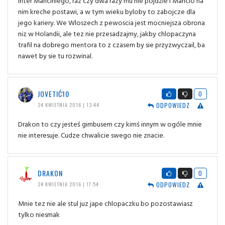
Inter Manciniego, raz czy dwa razy mu nie pojdzie i Mancio na
nim kreche postawi, a w tym wieku byloby to zabojcze dla
jego kariery. We Wloszech z pewoscia jest mocniejsza obrona
niz w Holandii, ale tez nie przesadzajmy, jakby chlopaczyna
trafil na dobrego mentora to z czasem by sie przyzwyczail, ba
nawet by sie tu rozwinal.
JOVETIĆ10
0
ODPOWIEDZ
24 KWIETNIA 2016 | 13:44
Drakon to czy jesteś gimbusem czy kimś innym w ogóle mnie
nie interesuje. Cudze chwalicie swego nie znacie.
DRAKON
0
ODPOWIEDZ
24 KWIETNIA 2016 | 17:54
Mnie tez nie ale stul juz jape chlopaczku bo pozostawiasz
tylko niesmak