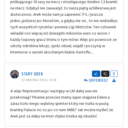
próbującego 10 razy na mecz i strzelajacego średnio 1,3 bramki
na mecz. Gdybyś nie zauważył, to nasza piętą achillesowa jest
skutecznosc. Arek może nam ja zapewnić. P.S. i jeszcze
jedno...jedziesz po Morattim, a gdyby nie on , to nie widzialbys
tych wszystkich tytułów i pewnie Ligi Mistrzów. Ten człowiek
wkladal coś więcej niż dziesiątki milionów euro co sezon. I
każdy topowy gracz Interu o tym mówi. Więc po powrocie ze
szkoły odrobina lekcje, zjedz obiad, usiądź i poczytaj w
Internecie o swoim ukochanym klubie. Kartoflu....
STARY UBEK
0
ODPOWIEDZ
22 KWIETNIA 2016 | 16:58
A więc Reprezentacja i występy w LM dalej was nie
przekonują? PEwnie przecież mamy super snajpera Edera a
zaraz koło niego wybitny sprinter który nie trafia w pustą
bramkę Palacio no to po co nam Milik? Jak można myśleć że
Arek jest za słaby na Inter chyba trzeba się obudzić