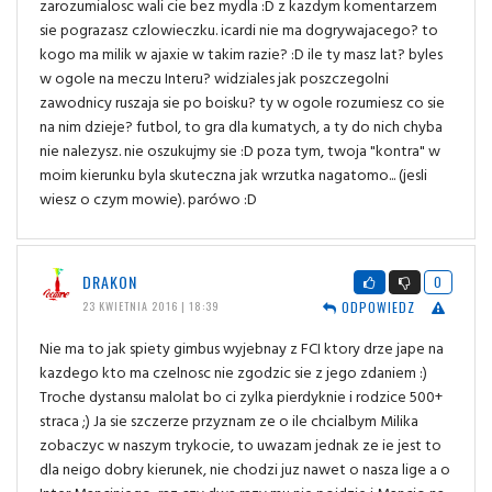
zarozumialosc wali cie bez mydla :D z kazdym komentarzem
sie pograzasz czlowieczku. icardi nie ma dogrywajacego? to
kogo ma milik w ajaxie w takim razie? :D ile ty masz lat? byles
w ogole na meczu Interu? widziales jak poszczegolni
zawodnicy ruszaja sie po boisku? ty w ogole rozumiesz co sie
na nim dzieje? futbol, to gra dla kumatych, a ty do nich chyba
nie nalezysz. nie oszukujmy sie :D poza tym, twoja "kontra" w
moim kierunku byla skuteczna jak wrzutka nagatomo... (jesli
wiesz o czym mowie). parówo :D
DRAKON
0
ODPOWIEDZ
23 KWIETNIA 2016 | 18:39
Nie ma to jak spiety gimbus wyjebnay z FCI ktory drze jape na
kazdego kto ma czelnosc nie zgodzic sie z jego zdaniem :)
Troche dystansu malolat bo ci zylka pierdyknie i rodzice 500+
straca ;) Ja sie szczerze przyznam ze o ile chcialbym Milika
zobaczyc w naszym trykocie, to uwazam jednak ze ie jest to
dla neigo dobry kierunek, nie chodzi juz nawet o nasza lige a o