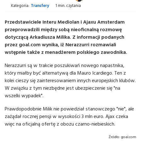
Kategoria:
Transfery
1 min. czytania
Przedstawiciele Interu Mediolan i Ajaxu Amsterdam
przeprowadzili między sobą nieoficnalną rozmowę
dotyczącą Arkadiusza Milika. Z informacji podanych
przez goal.com wynika, iż Nerazzurri rozmawiali
wstępnie także z menadżerem polskiego zawodnika.
Nerazzurri są w trakcie poszukiwań nowego napastnika,
który miałby być alternatywą dla Mauro Icardiego. Ten z
kolei cieszy się zainteresowaniem innych europejskich klubów.
W związku z tym niezbędne jest ubezpieczenie się "na
wszelki wypadek".
Prawdopodobnie Milik nie powiedział stanowczego "nie", ale
zażądał rocznej pensji w wysokości 3 mln euro. Ajax czeka
więc na oficjalną ofertę z obozu czarno-niebieskich.
Źródło:
goal.com