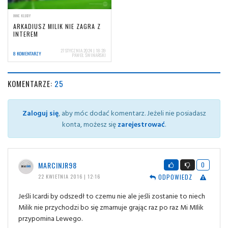
INNE KLUBY
ARKADIUSZ MILIK NIE ZAGRA Z
INTEREM
27 STYCZNIA 2024 | 18:39
8 KOMENTARZY
PAWEŁ ŚWINARSKI
KOMENTARZE:
25
Zaloguj się
, aby móc dodać komentarz. Jeżeli nie posiadasz
konta, możesz się
zarejestrować
.
MARCINJR98
0
ODPOWIEDZ
22 KWIETNIA 2016 | 12:16
Jeśli Icardi by odszedł to czemu nie ale jeśli zostanie to niech
Milik nie przychodzi bo się zmarnuje grając raz po raz Mi MIlik
przypomina Lewego.