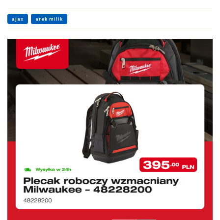
ajax
arek milik