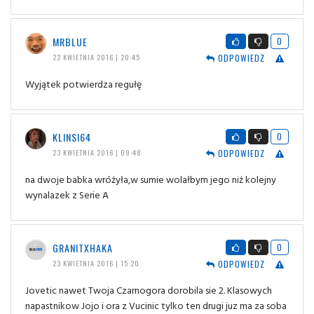
MRBLUE
0
ODPOWIEDZ
22 KWIETNIA 2016 | 20:45
Wyjątek potwierdza regułę
KLINSI64
0
ODPOWIEDZ
23 KWIETNIA 2016 | 09:48
na dwoje babka wróżyła,w sumie wolałbym jego niż kolejny
wynalazek z Serie A
GRANITXHAKA
0
ODPOWIEDZ
23 KWIETNIA 2016 | 15:20
Jovetic nawet Twoja Czarnogora dorobila sie 2. Klasowych
napastnikow Jojo i ora z Vucinic tylko ten drugi juz ma za soba