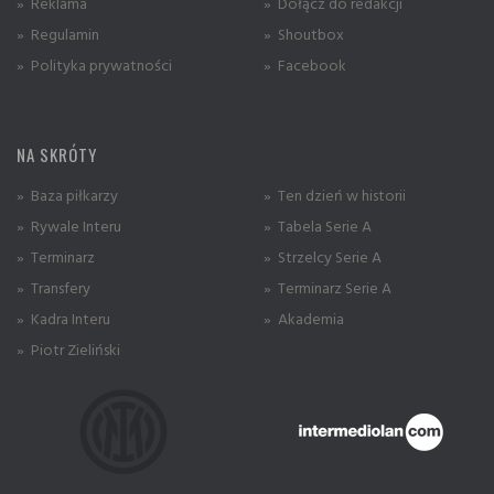
» Reklama
» Dołącz do redakcji
» Regulamin
» Shoutbox
» Polityka prywatności
» Facebook
NA SKRÓTY
» Baza piłkarzy
» Ten dzień w historii
» Rywale Interu
» Tabela Serie A
» Terminarz
» Strzelcy Serie A
» Transfery
» Terminarz Serie A
» Kadra Interu
» Akademia
» Piotr Zieliński