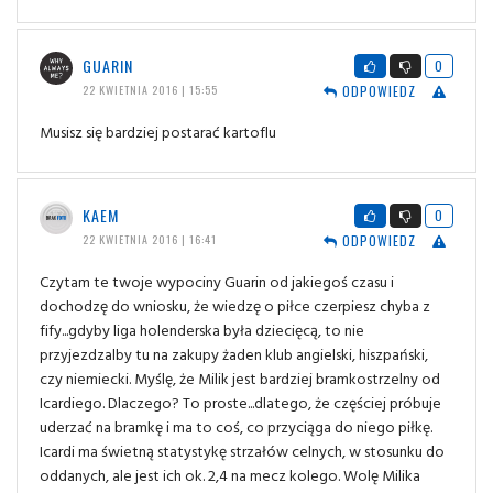
GUARIN
0
ODPOWIEDZ
22 KWIETNIA 2016 | 15:55
Musisz się bardziej postarać kartoflu
KAEM
0
ODPOWIEDZ
22 KWIETNIA 2016 | 16:41
Czytam te twoje wypociny Guarin od jakiegoś czasu i
dochodzę do wniosku, że wiedzę o piłce czerpiesz chyba z
fify...gdyby liga holenderska była dziecięcą, to nie
przyjezdzalby tu na zakupy żaden klub angielski, hiszpański,
czy niemiecki. Myślę, że Milik jest bardziej bramkostrzelny od
Icardiego. Dlaczego? To proste...dlatego, że częściej próbuje
uderzać na bramkę i ma to coś, co przyciąga do niego piłkę.
Icardi ma świetną statystykę strzałów celnych, w stosunku do
oddanych, ale jest ich ok. 2,4 na mecz kolego. Wolę Milika