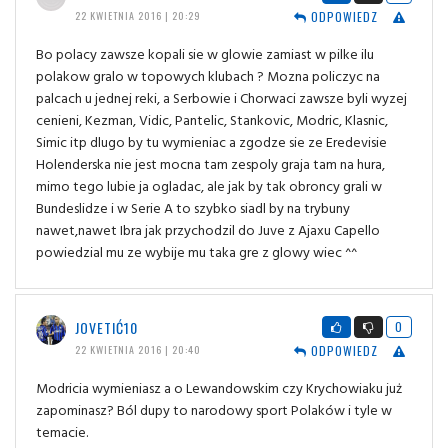
ODPOWIEDZ
22 KWIETNIA 2016 | 20:29
Bo polacy zawsze kopali sie w glowie zamiast w pilke ilu
polakow gralo w topowych klubach ? Mozna policzyc na
palcach u jednej reki, a Serbowie i Chorwaci zawsze byli wyzej
cenieni, Kezman, Vidic, Pantelic, Stankovic, Modric, Klasnic,
Simic itp dlugo by tu wymieniac a zgodze sie ze Eredevisie
Holenderska nie jest mocna tam zespoly graja tam na hura,
mimo tego lubie ja ogladac, ale jak by tak obroncy grali w
Bundeslidze i w Serie A to szybko siadl by na trybuny
nawet,nawet Ibra jak przychodzil do Juve z Ajaxu Capello
powiedzial mu ze wybije mu taka gre z glowy wiec ^^
JOVETIĆ10
0
ODPOWIEDZ
22 KWIETNIA 2016 | 20:40
Modricia wymieniasz a o Lewandowskim czy Krychowiaku już
zapominasz? Ból dupy to narodowy sport Polaków i tyle w
temacie.