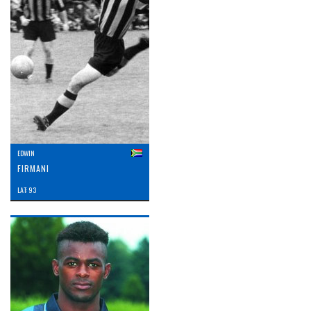
EDWIN
FIRMANI
LAT: 93