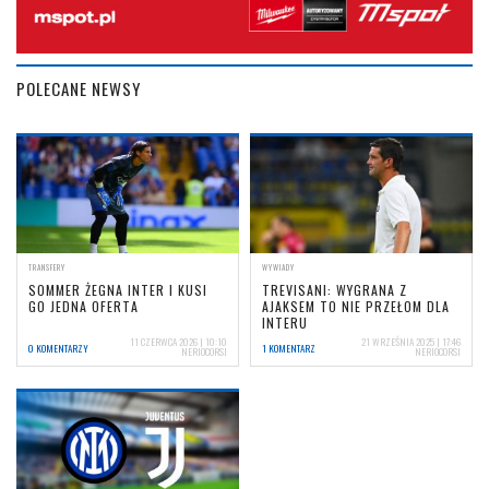
POLECANE NEWSY
TRANSFERY
WYWIADY
SOMMER ŻEGNA INTER I KUSI
TREVISANI: WYGRANA Z
GO JEDNA OFERTA
AJAKSEM TO NIE PRZEŁOM DLA
INTERU
11 CZERWCA 2026 | 10:10
21 WRZEŚNIA 2025 | 17:46
0 KOMENTARZY
1 KOMENTARZ
NERIOCORSI
NERIOCORSI