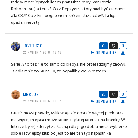
radę w mocniejszych ligach (Van Nistelrooy, Van Persie,
Robben, Ibra) a teraz? Co z Depayem, który miał być crackiem
a'la CR7? Co z Finnbogasonem, królem strzelców?. Ta liga
upada, niestety.
JOVETIĆ10
0
ODPOWIEDZ
22 KWIETNIA 2016 | 18:48
Serie A to też nie to samo co kiedyś, nie przesadzajmy znowu.
Jak dla mnie to 50 na 50, że odpaliłby we Włoszech.
MRBLUE
0
ODPOWIEDZ
22 KWIETNIA 2016 | 19:05
Guarin mówi prawdę, Milik w Ajaxie dostaje więcej piłek oraz
ma więcej miejsca i może sobie częściej uderzać na bramkę. W
Interze by się zderzył ze ścianą i dla jego dobra niech wybierze
sobie łatwiejszy klub bo jest to nie ten typ napastnika