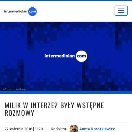
Toggle
navigat
fot. © inter.it / intermediolan.com
MILIK W INTERZE? BYŁY WSTĘPNE
ROZMOWY
22 kwietnia 2016 | 11:20
Redaktor:
Aneta Dorotkiewicz