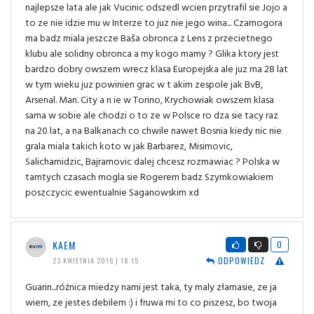
najlepsze lata ale jak Vucinic odszedl wcien przytrafil sie Jojo a
to ze nie idzie mu w Interze to juz nie jego wina... Czarnogora
ma badz miala jeszcze Baša obronca z Lens z przecietnego
klubu ale solidny obronca a my kogo mamy ? Glika ktory jest
bardzo dobry owszem wrecz klasa Europejska ale juz ma 28 lat
w tym wieku juz powinien grac w t akim zespole jak BvB,
Arsenal. Man. City a n ie w Torino, Krychowiak owszem klasa
sama w sobie ale chodzi o to ze w Polsce ro dza sie tacy raz
na 20 lat, a na Balkanach co chwile nawet Bosnia kiedy nic nie
grala miala takich koto w jak Barbarez, Misimovic,
Salichamidzic, Bajramovic dalej chcesz rozmawiac ? Polska w
tamtych czasach mogla sie Rogerem badz Szymkowiakiem
poszczycic ewentualnie Saganowskim xd
KAEM
0
ODPOWIEDZ
23 KWIETNIA 2016 | 18:15
Guarin...różnica miedzy nami jest taka, ty maly złamasie, ze ja
wiem, ze jestes debilem :) i fruwa mi to co piszesz, bo twoja