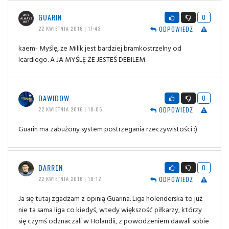
GUARIN
0
ODPOWIEDZ
22 KWIETNIA 2016 | 17:43
kaem- Myślę, że Milik jest bardziej bramkostrzelny od
Icardiego. A JA MYŚLĘ ŻE JESTEŚ DEBILEM
DAWIDOW
0
ODPOWIEDZ
22 KWIETNIA 2016 | 18:06
Guarin ma zabużony system postrzegania rzeczywistości :)
DARREN
0
ODPOWIEDZ
22 KWIETNIA 2016 | 18:12
Ja się tutaj zgadzam z opinią Guarina. Liga holenderska to już
nie ta sama liga co kiedyś, wtedy większość piłkarzy, którzy
się czymś odznaczali w Holandii, z powodzeniem dawali sobie