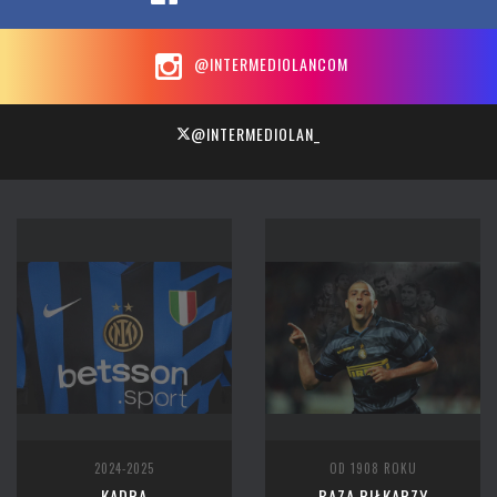
@INTERMEDIOLANCOM
@INTERMEDIOLAN_
2024-2025
OD 1908 ROKU
KADRA
BAZA PIŁKARZY