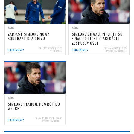
OGÓLNA
OGÓLNA
ZAMIAST SIMEONE NOWY
SIMEONE CHWALI INTER I PSG:
KONTRAKT DLA CHIVU
FINAŁ TO EFEKT CIĄGŁOŚCI I
ZESPOŁOWOŚCI
24 LUTEGO 2026 | 10:36
10 MAJA 2025 | 18:32
5 KOMENTARZY
0 KOMENTARZY
NERIOCORSI
PAWEŁ ŚWINARSKI
OGÓLNA
SIMEONE PLANUJE POWRÓT DO
WŁOCH
10 KWIETNIA 2024 | 00:01
5 KOMENTARZY
PAWEŁ ŚWINARSKI