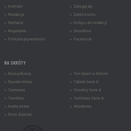
» Kontakt
» Zaloguj się
» Redakcja
» Załóż konto
» Reklama
» Dołącz do redakcji
» Regulamin
» Shoutbox
» Polityka prywatności
» Facebook
NA SKRÓTY
» Baza piłkarzy
» Ten dzień w historii
» Rywale Interu
» Tabela Serie A
» Terminarz
» Strzelcy Serie A
» Transfery
» Terminarz Serie A
» Kadra Interu
» Akademia
» Piotr Zieliński