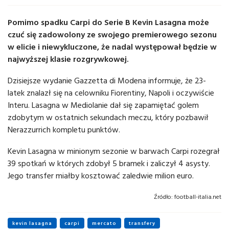
Pomimo spadku Carpi do Serie B Kevin Lasagna może
czuć się zadowolony ze swojego premierowego sezonu
w elicie i niewykluczone, że nadal występował będzie w
najwyższej klasie rozgrywkowej.
Dzisiejsze wydanie Gazzetta di Modena informuje, że 23-
latek znalazł się na celowniku Fiorentiny, Napoli i oczywiście
Interu. Lasagna w Mediolanie dał się zapamiętać golem
zdobytym w ostatnich sekundach meczu, który pozbawił
Nerazzurrich kompletu punktów.
Kevin Lasagna w minionym sezonie w barwach Carpi rozegrał
39 spotkań w których zdobył 5 bramek i zaliczył 4 asysty.
Jego transfer miałby kosztować zaledwie milion euro.
Źródło:
football-italia.net
kevin lasagna
carpi
mercato
transfery