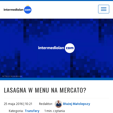
Toggle
navigat
fot. © inter.it / intermediolan.com
LASAGNA W MENU NA MERCATO?
25 maja 2016 | 10:21
Redaktor:
Błażej Małolepszy
Kategoria:
Transfery
1 min. czytania