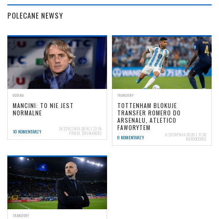
POLECANE NEWSY
OGÓLNA
TRANSFERY
MANCINI: TO NIE JEST
TOTTENHAM BLOKUJE
NORMALNE
TRANSFER ROMERO DO
ARSENALU, ATLETICO
FAWORYTEM
24 STYCZNIA 2016 | 22:24
10 KOMENTARZY
PAWEŁ ŚWINARSKI
8 SIERPNIA 2026 | 17:26
0 KOMENTARZY
NERIOCORSI
TRANSFERY