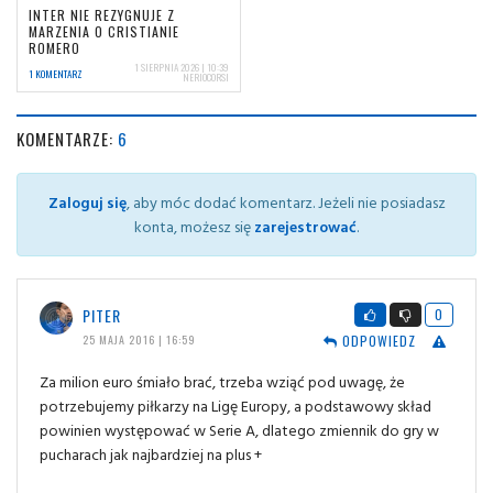
INTER NIE REZYGNUJE Z
MARZENIA O CRISTIANIE
ROMERO
1 SIERPNIA 2026 | 10:39
1 KOMENTARZ
NERIOCORSI
KOMENTARZE:
6
Zaloguj się
, aby móc dodać komentarz. Jeżeli nie posiadasz
konta, możesz się
zarejestrować
.
PITER
0
ODPOWIEDZ
25 MAJA 2016 | 16:59
Za milion euro śmiało brać, trzeba wziąć pod uwagę, że
potrzebujemy piłkarzy na Ligę Europy, a podstawowy skład
powinien występować w Serie A, dlatego zmiennik do gry w
pucharach jak najbardziej na plus +