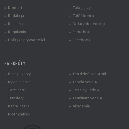
» Kontakt
» Zaloguj się
» Redakcja
» Załóż konto
» Reklama
» Dołącz do redakcji
» Regulamin
» Shoutbox
» Polityka prywatności
» Facebook
NA SKRÓTY
» Baza piłkarzy
» Ten dzień w historii
» Rywale Interu
» Tabela Serie A
» Terminarz
» Strzelcy Serie A
» Transfery
» Terminarz Serie A
» Kadra Interu
» Akademia
» Piotr Zieliński