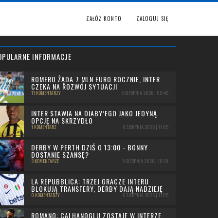
ZAŁÓŻ KONTO
ZALOGUJ SIĘ
OPULARNE INFORMACJE
ROMERO ŻĄDA 7 MLN EURO ROCZNIE, INTER
CZEKA NA ROZWÓJ SYTUACJI
11 KOMENTARZY
5 SIERPNIA 2026 | 09:45
INTER STAWIA NA DIABY’EGO JAKO JEDYNĄ
OPCJĘ NA SKRZYDŁO
1 KOMENTARZ
6 SIERPNIA 2026 | 11:05
DERBY W PERTH DZIŚ O 13:00 - BONNY
DOSTANIE SZANSĘ?
3 KOMENTARZE
5 SIERPNIA 2026 | 10:19
LA REPUBBLICA: TRZEJ GRACZE INTERU
BLOKUJĄ TRANSFERY, DERBY DAJĄ NADZIEJĘ
0 KOMENTARZY
6 SIERPNIA 2026 | 11:05
ROMANO: CALHANOGLU ZOSTAJE W INTERZE,