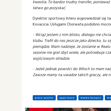
kwestia. To bardzo trudny transfer, ponieważ 
łatwo go pozyskać.
Dyrektor sportowy Interu wypowiedział się 
Kovacicia. Usługami Chorwata podobno mocno in
- Wciąż jestem z nim blisko, dlatego nie ch
klubu. Trafił do nas jeszcze jako dziecko, tu 
pieniądze. Mam nadzieje, że zostanie w Realu 
sezonie nie grał zbyt wiele, ale potrzebuje c
wyjściowym składzie.
- Jeżeli jednak powróci do Włoch to mam nadzie
Zawsze mamy na uwadze takich graczy, ale n
piero ausilio
yaya toure
mateo kovacic
me