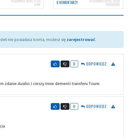
15 SIERPNIA 2016 | 17:06
23 CZERWCA 2026 | 23:30
0 KOMENTARZY
LOON
NERIOCORSI
żeli nie posiadasz konta, możesz się
zarejestrować
.
0
ODPOWIEDZ
zdanie Ausilio. I cieszy mnie dementi transferu Toure.
0
ODPOWIEDZ
cia