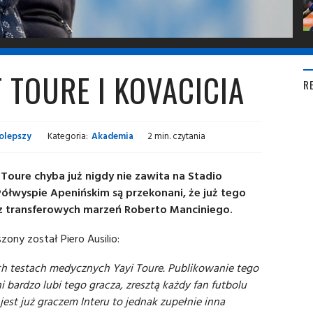
 TOURE I KOVACICIA
R
olepszy
Kategoria:
Akademia
2 min. czytania
a Toure chyba już nigdy nie zawita na Stadio
Półwyspie Apenińskim są przekonani, że już tego
dno z transferowych marzeń Roberto Manciniego.
ony został Piero Ausilio:
h testach medycznych Yayi Toure. Publikowanie tego
 bardzo lubi tego gracza, zresztą każdy fan futbolu
jest już graczem Interu to jednak zupełnie inna