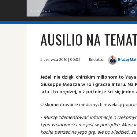
fot. © inter.it
AUSILIO NA TEMAT
5 czerwca 2016 | 00:02
Redaktor:
Błażej Mał
Jeżeli nie dzięki chińskim milionom to Yay
Giuseppe Meazza w roli gracza Interu. Na 
lata i to prędzej, niż później ziści się je
O skomentowanie medialnych rewelacji poprosz
- Muszę zdementować informacje o rzekomyc
typu wiadomości nie jest w porządku. Mancini
kocha patrzeć na jego grę, ale powiedzieć, że 