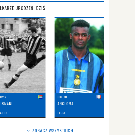
IŁKARZE URODZENI DZIŚ
EDWIN
JOCELYN
FIRMANI
ANGLOMA
AT: 93
LAT: 61
ZOBACZ WSZYSTKICH